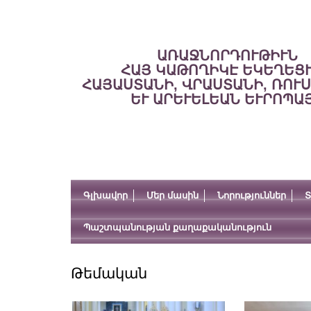
ԱՌԱՋՆՈՐԴՈՒԹԻՒՆ
ՀԱՅ ԿԱԹՈՂԻԿԷ ԵԿԵՂԵՑ
ՀԱՅԱՍՏԱՆԻ, ՎՐԱՍՏԱՆԻ, ՌՈՒ
ԵՒ ԱՐԵՒԵԼԵԱՆ ԵՒՐՈՊԱ
Գլխավոր
Մեր մասին
Նորություններ
Տ
Պաշտպանության քաղաքականություն
Թեմական