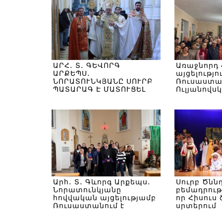
ԱՐՀ․ Տ․ ԳԵՎՈՐԳ
Առաջնորդ 
ԱՐՔԵՊՍ․
այցելությո
ՆՈՐԱՏՈՒՆԿՅԱՆԸ ՍՈՒՐԲ
Ռուսաստան
ՊԱՏԱՐԱԳ Է ՄԱՏՈՒՑԵԼ
Ուլյանովս
ՄՈՍԿՎԱՅՈՒՄ ԵՎ ՆԵՐԿԱ
ԳՏՆՎԵԼ ՌՈՒՍ ՈՒՂՂԱՓԱՌ
ԵԿԵՂԵՑՈՒ ՏՈՆԱԿԱՆ
ԱՐԱՐՈՂՈՒԹՅՈՒՆՆԵՐԻՆ
Արհ․ Տ․ Գևորգ Արքեպս․
Սուրբ Ծնն
Նորատունկյանը
բեմադրությ
հովվական այցելությամբ
որ Հիսուս 
Ռուսաստանում է
սրտերում