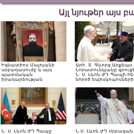
Այլ նյութեր այս 
Իգնատիոս Մալոյանի
Արհ. Տ. Գևորգ Արքեպս.
սրբադասումը և այդ
Նորատունկյանը զրուց
պատմական
Ն. Ս. Լևոն ԺԴ Պապի հե
իրադարձության
նորօծ եպիսկոպոսների
ուղերձը` մերօրյա հայ
հետ հանդիպման
հասարակությանը.
ավարտին
վերլուծական
Ն. Ս. Լևոն ԺԴ Պապը
Ն.Ս. Լևոն ԺԴ Սրբազան