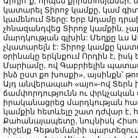
Արդյո՞ք, որպես քրիստոնյաներ, 
կատարել Տիրոջ կամքը, կամ գիտե
կամենում Տերը: Երբ Ադամը դր
չհնազանդվեց Տիրոջ կամքին, չա
մարդկության գլխին: Մեղքը ևս 
չկատարելն է: Տիրոջ կամքը կատ
օրինակը երկնքում Որդին է, իսկ 
Մարիամը, ով Գաբրիելին պատա
ինձ ըստ քո խոսքի», այսինքն՝ թո
Այդ անվերապահ «այո»-ով Տերն 
ճամփորդությունն ու փրկչական 
իրականացրեց մարդկության հա
կամքին հետևելը շատ դժվար է, 
Քահանայապետը, նույնիսկ Հիսու
հիշենք Գեթսեմանիի պարտեզում