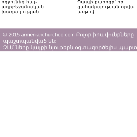
ողջունեց հայ-
Պապի քարոզը՝ իր
ադրբեջանական
գահակալության օրվա
խաղաղության
առթիվ
համաձայնագրի
ստորագրումը
© 2015 armenianchurchco.com Բոլոր իրավունքները
պաշտպանված են:
ԶԼՄ-ները կայքի նյութերն օգտագործելիս պար
հետևել «Հեղինակային իրավունքի և հարակից
իրավունքների մասին»
ՀՀ օրենքի դրույթներին: