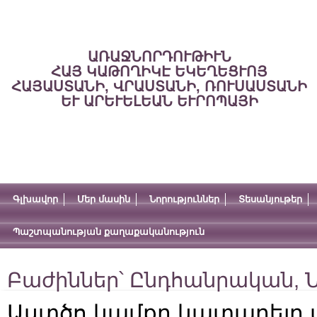
ԱՌԱՋՆՈՐԴՈՒԹԻՒՆ
ՀԱՅ ԿԱԹՈՂԻԿԷ ԵԿԵՂԵՑՒՈՅ
ՀԱՅԱՍՏԱՆԻ, ՎՐԱՍՏԱՆԻ, ՌՈՒՍԱՍՏԱՆԻ
ԵՒ ԱՐԵՒԵԼԵԱՆ ԵՒՐՈՊԱՅԻ
Գլխավոր
Մեր մասին
Նորություններ
Տեսանյութեր
Պաշտպանության քաղաքականություն
Բաժիններ՝
Ընդհանրական
,
Ն
Աստծո կամքը կատարելը 