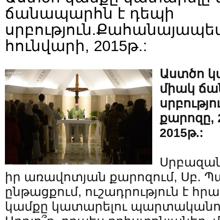
ճանապարհն է դեպի
սրբություն.Քահանայապետ
հունվարի, 2015թ.:
Աստծո կ
միակ ճա
սրբությ
քարոզը, 
2015թ.:
Սրբազա
իր առավոտյան քարոզում, Սբ.
ընթացքում, ուշադրություն է հր
կամքը կատարելու պարտականու