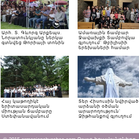
Արհ. Տ. Գևորգ Արքեպս.
Ամառային ճամբար
Նորատունկյանը ներկա
Ջավախքի Տամբովկա
գտնվեց Թորիայի տոնին
գյուղում` Թբիլիսիի
երեխաների համար
Հայ կաթողիկէ
Տեր Հիսուսին նվիրված
երիտասարդական
արձանի օծման
միության ճամբարը
արարողություն`
Ստեփանավանում
Ձիթհանքով գյուղում