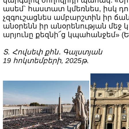
կարգելով ժողովրդի պահակ. «Եր
ասեմ` հաստատ կմեռնես, իսկ դու
չզգուշացնես ամբարշտին իր ճա
անօրենն իր անօրենության մեջ կ
արյունը քեզնի՜ց կպահանջեմ» (Եզկ
Տ. Հովսեփ քհն․ Գալստյան
19 հոկտեմբերի, 2025թ.