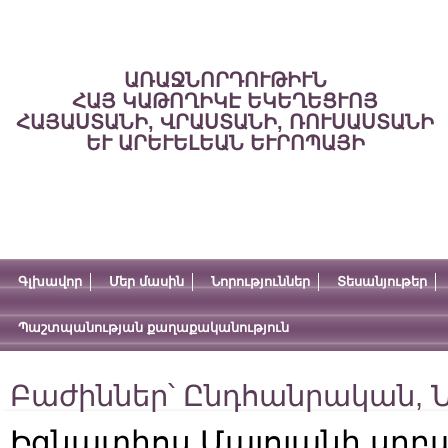
ԱՌԱՋՆՈՐԴՈՒԹԻՒՆ
ՀԱՅ ԿԱԹՈՂԻԿԷ ԵԿԵՂԵՑՒՈՅ
ՀԱՅԱՍՏԱՆԻ, ՎՐԱՍՏԱՆԻ, ՌՈՒՍԱՍՏԱՆԻ
ԵՒ ԱՐԵՒԵԼԵԱՆ ԵՒՐՈՊԱՅԻ
Գլխավոր
Մեր մասին
Նորություններ
Տեսանյութեր
Պաշտպանության քաղաքականություն
Բաժիններ՝
Ընդհանրական
,
Ն
Իգնատիոս Մալոյանի սրբա