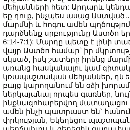
մեհյանների հետ: Արդարև կեն
եք դուք, ինչպես ասաց Աստված…
մարմնի և հոգու ամեն պղծությո
դարձնենք սրբությունը Աստծո երկ
6:14-7:1): Մարդը պետք է լինի տ
վայր Աստծո համար` իր մկրտութ
սկսած, իսկ շատերը իրենց մարմ
առանց հասկանալու կամ գիտակ
կռապաշտական մեհյաններ, դևե
բայց կարողանում են օձի խորա
ներկայանալ որպես գառներ, նույ
ինքնազոհաբերվող մատաղացու գ
ամեն ինչի պատրաստ են` հանու
փրկության, Եկեղեցու պաշտպան
պերճախոս և գեղեցիկ գաղափա