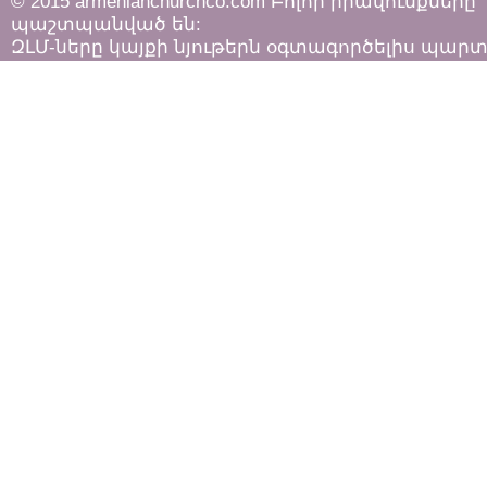
© 2015 armenianchurchco.com Բոլոր իրավունքները
պաշտպանված են:
ԶԼՄ-ները կայքի նյութերն օգտագործելիս պար
հետևել «Հեղինակային իրավունքի և հարակից
իրավունքների մասին»
ՀՀ օրենքի դրույթներին: