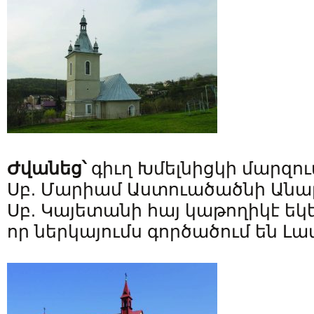
Ժվանեց՝
գիւղ Խմելնիցկի մարզո
Սբ. Մարիամ Աստուածածնի Անա
Սբ. Կայետանի հայ կաթողիկէ եկե
որ ներկայումս գործածում են Լ