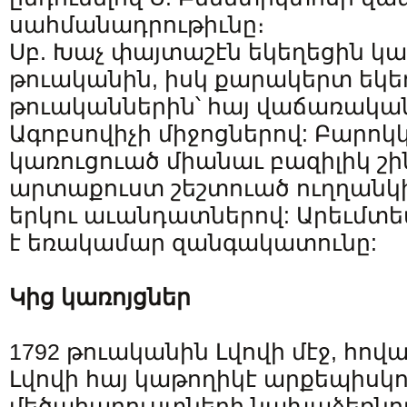
սահմանադրութիւնը։
Սբ. Խաչ փայտաշէն եկեղեցին կառ
թուականին, իսկ քարակերտ եկեղ
թուականներին՝ հայ վաճառակա
Ագոբսովիչի միջոցներով: Բարոկ
կառուցուած միանաւ բազիլիկ շին
արտաքուստ շեշտուած ուղղանկի
երկու աւանդատներով: Արեւմտե
է եռակամար զանգակատունը:
Կից կառոյցներ
1792 թուականին Լվովի մէջ, հո
Լվովի հայ կաթողիկէ արքեպիսկո
մեծահարուստների նախաձեռնո