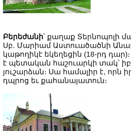
Բերեժանի
՝ քաղաք Տերնոպոլի մա
Սբ. Մարիամ Աստուածածնի Անա
կաթողիկէ եկեղեցին (18-րդ դար)
է պետական հաշուարկի տակ՝ իբ
յուշարձան։ Սա համալիր է, որն ի
դպրոց եւ քահանայատուն։