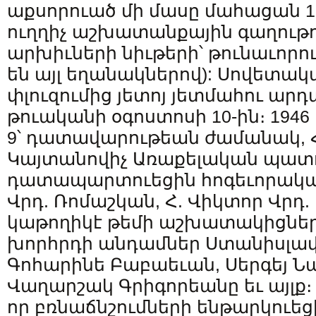
աքսորուած մի մասը մահացան 1
ուղղիչ աշխատանքային գաղութ
արխիւների նիւթերի՝ թունաւորու
են այլ եղանակներով): Սովետա
փլուզումից յետոյ յետմահու արդ
թուականի օգոստոսի 10-ին։ 1946
9՝ դատավարութեան ժամանակ, Հ
Կայտանովիչ Առաքելական պատ
դատապարտուեցին հոգեւորական
Վրդ. Ռոմաշկան, Հ. Վիկտոր Վրդ.
կաթողիկէ թեմի աշխատակիցներ
խորհրդի անդամներ Ստանիսլավ 
Գոհարինե Բաբաեւան, Սերգեյ Ն
Վաղարշակ Գրիգորեանը եւ այլք
որ բռնաճնշումների ենթարկուե