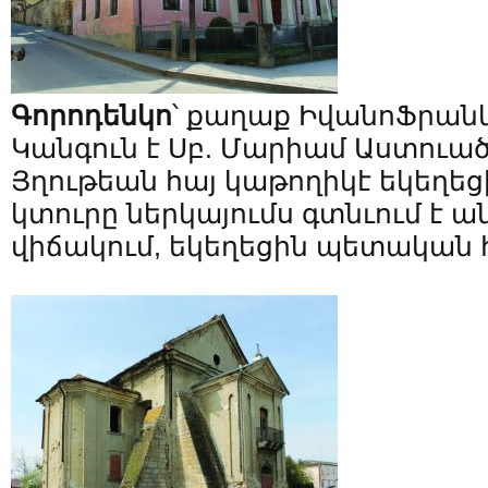
Գորոդենկո
՝ քաղաք Իվանո­Ֆրան
Կանգուն է Սբ. Մարիամ Աստու
Յղութեան հայ կաթողիկէ եկեղեցին
կտուրը ներկայումս գտնւում է 
վիճակում, եկեղեցին պետական հ