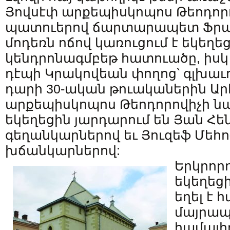
Յովսէփ արքեպիսկոպոս Թեոդորո
պատուերով ճարտարապետ Ֆրան
մոդեռն ոճով կառուցում է եկեղեց
կենդրոնագմբեթ հատուածը, իս
դէպի Կրակովեան փողոց՝ գլխաւո
դարի 30-ական թուականերին Արհ
արքեպիսկոպոս Թեոդորովիչի 
եկեղեցին յարդարում են Յան Հե
գեղանկարներով եւ Յուզեֆ Մեհ
խճանկարներով:
Երկրոր
եկեղեցի
եղել է 
մայրապ
համալիր