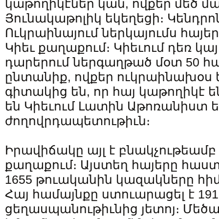
կաթողիկէներ կան, ովքեր մեծ մ
Յունակաթոլիկ եկեղեցի։ Կենդր
Ուկրաինայում ներկայումս հայե
Կիեւ քաղաքում։ Կիեւում դեռ կայ 
դարերում ներգաղթած մօտ 50 հա
ընտանիք, ովքեր ուկրաինախօս ե
գիտակից են, որ հայ կաթողիկէ 
են Կիեւում Լատին Աթոռանիստ ե
ժողովրդապետութիւն։
Իրավիճակը այլ է բնակչութեամբ
քաղաքում։ Այստեղ հայերը հաստ
1655 թուականին կազակները հիմ
Հայ համայնքը ստուարացել է 19
ցեղասպանութիւնից յետոյ։ Մեծ