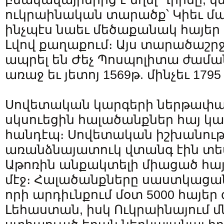
ուկրաինական տարածք՝ Կիեւ մ
ինչպէս նաեւ մեծաքանակ հայեր 
Լվով քաղաքում։ Այս տարածաշր
ապրել են Ժեչ Պոսպոլիտա ժամ
առաջ եւ յետոյ 1569թ. մինչեւ 17
Սովետական կարգերի ներթափան
սկսուեցին հալածանքներ հայ կ
հանդէպ։ Սովետական իշխանութ
առանձնայատուկ վտանգ էին տես
Աթոռին անքակտելի միացած հայ
մէջ։ Հալածանքները սաստկացան
որի արդիւնքում մօտ 5000 հայեր
Լեհաստան, իսկ Ուկրաինայում 