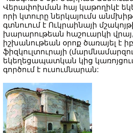
Վերափոխման հայ կաթողիկէ եկեղ
որի կտուրը ներկայումս անմխիթ
գտնուում է Ուկրաինայի մշակոյթ
խարարութեան հաշուարկի վրայ
իշխանութեան օրոք ծառայել է իբ
ֆիզկուլտուրայի (մարմնամարզու
եկեղեցապատկան կից կառոյցում
գործում է ուսումնարան: