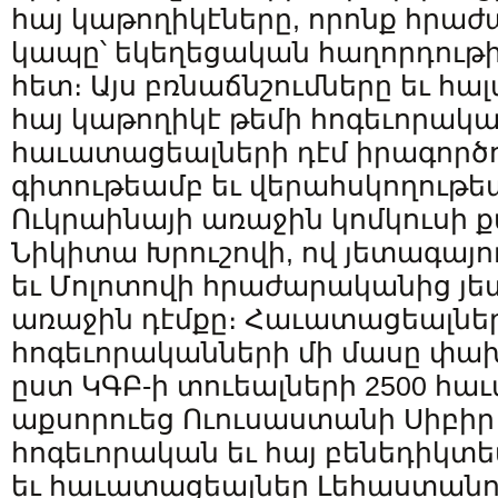
հայ կաթողիկէները, որոնք հրաժ
կապը՝ եկեղեցական հաղորդութի
հետ։ Այս բռնաճնշումները եւ հա
հայ կաթողիկէ թեմի հոգեւորակա
հաւատացեալների դէմ իրագործ
գիտութեամբ եւ վերահսկողութ
Ուկրաինայի առաջին կոմկուսի 
Նիկիտա Խրուշովի, ով յետագայո
եւ Մոլոտովի հրաժարականից յե
առաջին դէմքը։ Հաւատացեալներ
հոգեւորականների մի մասը փա
ըստ ԿԳԲ-ի տուեալների 2500 հ
աքսորուեց Ուուսաստանի Սիբիր
հոգեւորական եւ հայ բենեդիկտ
եւ հաւատացեալներ Լեհաստան