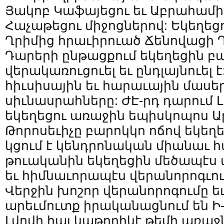
Յակոբ Կաֆայեցու եւ Աբրահամի
Հաչաթեցու միջոցներով: Եկեղ
Ղրիմից հրաւիրուած Ճենովացի Դ
Դարերի ընթացքում եկեղեցին բ
վերակառուցուել եւ ընդլայնուել է
հիւսիսային եւ հարաւային մասեր
սիւնասրահները: ԺԷ-րդ դարում 
եկեղեցու առաջին եպիսկոպոս Ար
Թորոսեւիչը բարոկկո ոճով եկեղ
կցում է կենդրոնական միանաւ հ
թուականին եկեղեցին մեծապէս տ
եւ հիմնաւորապէս վերանորոգւում 
Վերջին խոշոր վերանորոգումը եւ
արեւմուտք իրականացնում են Ի-
Լվովի հայ կաթողիկէ թեմի առաջն