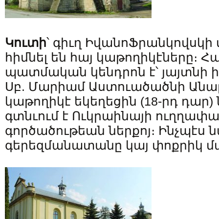
Կուտի
՝ գիւղ Իվանո­Ֆրանկովսկի 
հիմնել են հայ կաթողիկէները։ Հ
պատմական կենդրոն է՝ յայտնի 
Սբ. Մարիամ Աստուածածնի Անա
կաթողիկէ եկեղեցին (18-րդ դար)
գտնւում է Ուկրաինայի ուղղափա
գործածութեան ներքոյ։ Ինչպէս 
գերեզմանատանը կայ փոքրիկ մ