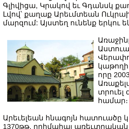
Գլիվիցա, Կրակով եւ Գդանսկ քա
Լվով՝ քաղաք Արեւմտեան Ուկրաի
մարզում: Այստեղ ունենք երկու ե
Առաջին
Աստուա
Վերափո
կաթողիկ
որը 200
Առաքել
տրուել
համար։
Արեւելեան հնագոյն հատուածը կա
1370թթ. ղրիմահայ առեւտրական