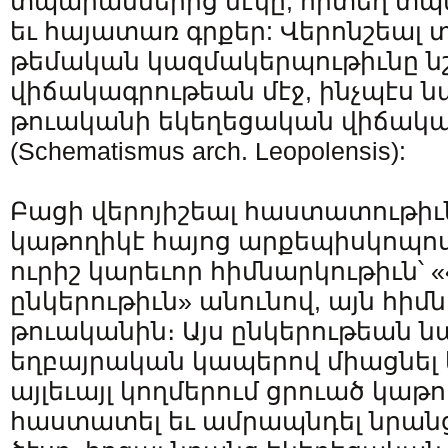
տպարաններից մէկը, որտեղ տպա
եւ հայատառ գրքեր: Վերոնշեալ տ
թեմական կազմակերպութիւնը նշո
վիճակագրութեան մէջ, ինչպէս նա
թուականի եկեղեցական վիճակ
(Schematismus arch. Leopolensis):
Բացի վերոյիշեալ հաստատութիւն
կաթողիկէ հայոց արքեպիսկոպոս
ուրիշ կարեւոր հիմնարկութիւն՝
ընկերութիւն» անունով, այն հիմնո
թուականին։ Այս ընկերութեան ն
եղբայրական կապերով միացնել 
այլեւայլ կողմերում ցրուած կաթո
հաստատել եւ ամրապնդել նրանց