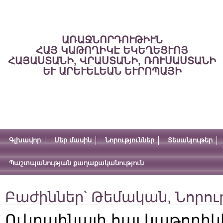
ԱՌԱՋՆՈՐԴՈՒԹԻՒՆ
ՀԱՅ ԿԱԹՈՂԻԿԷ ԵԿԵՂԵՑՒՈՅ
ՀԱՅԱՍՏԱՆԻ, ՎՐԱՍՏԱՆԻ, ՌՈՒՍԱՍՏԱՆԻ
ԵՒ ԱՐԵՒԵԼԵԱՆ ԵՒՐՈՊԱՅԻ
Գլխավոր
Մեր մասին
Նորություններ
Տեսանյութեր
Պաշտպանության քաղաքականություն
Բաժիններ՝
Թեմական
,
Նորու
Ուկրաինայի հայ կաթողիկ