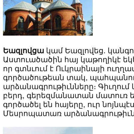
Եազլովցա
կամ Եազլովեց. կանգո
Աստուածածին հայ կաթողիկէ եկեղ
որ գտնւում է Ուկրաինայի ուղղ
գործածութեան տակ, պահպանուե
արձանագրութիւնները։ Գիւղում
բերդ, գերեզմանատան մատուռ եւ
գործածել են հայերը, ուր նոյնպէ
Մեսրոպատառ արձանագրութիւն