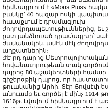
հիմնադրւում է «Mons Pius» հայ
բանկը՝ 40 հազար ոսկի կապիտալ
հաւաքւում է դրամագլուխ
ժողովրդապետութիււններից, եւ 
ըստ յանձնուած դրամագլխի՝ ս
ժամանակին, ամէն մէկ ժողովր
աղքատներին։
ԺԷ-րդ դարից Մետրոպոլիտական
հովանաւորութեան տակ գործում
դպրոց 80 աշակերտների համար ե
գիշերօթիկ դպրոց, որ հաստատուե
թուականից Արհի. Տէր Յովսէփ ե
անուամբ եւ գործել է մինչ 1914 
1616թ. Լվովում հիմնադրւում է 