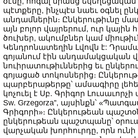
ծէսը, հոգալ նրանց եկեղեցական 
պէտքերը, ինչպէս նաեւ օգնել ըն
անդամներին։ Ընկերութիւնը մաս
այն բոլոր վայրերում, ուր կային
ծուխեր, ակումբներ կամ միութիւ
Կենդրոնատեղին Լվովն է: Դրամ
գոյանում էին անդամակցական վ
նուիրատութիւններից եւ ընկեր
գոյացած տոկոսներից։ Ընկերութի
պարբերաթերթը՝ ամսագիրը լեհեր
կոչուել է Սբ. Գրիգոր Լուսաւորչի ա
Sw. Grzegorza”, այսինքն՝ «Պատգ
Գրիգորի»։ Ընկերութեան պաշտօ
ընկերութեան պաշտպանը՝ օրու
վարչական խորհուրդը, որն ունի