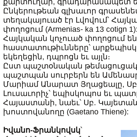
քարտուղար, գրադարանապետ ե
Ընկերութեան գլխաւոր գրասենեա
տեղակայուած էր Լվովում՝ Հայկ
փողոցում (Armenias- ka 13 cotign 1)
Հայկական կոչուած փողոցում են 
հաստատութիւնները՝ արքեպիսկ
եկեղեցին, դպրոցն եւ այլն։
Ըստ պաշտօնական թեմացուցակի
պաշտպան սուրբերն են Ամենասր
Մարիամ Անարատ Յղացեալը, Սբ.
Լուսաւորիչ՝ եպիսկոպոս եւ պա
Հայաստանի, նաեւ՝ Սբ. Կայետա
խոստովանողը (Gaetano Thiene):
Իվանո-Ֆրանկովսկ
՝