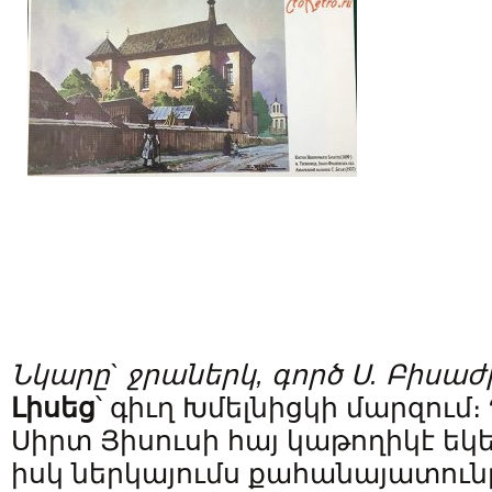
Նկարը` ջրաներկ, գործ Ս. Բիսաժի,
Լիսեց
՝ գիւղ Խմելնիցկի մարզում
Սիրտ Յիսուսի հայ կաթողիկէ եկեղ
իսկ ներկայումս քահանայատունը