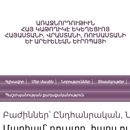
ԱՌԱՋՆՈՐԴՈՒԹԻՒՆ
ՀԱՅ ԿԱԹՈՂԻԿԷ ԵԿԵՂԵՑՒՈՅ
ՀԱՅԱՍՏԱՆԻ, ՎՐԱՍՏԱՆԻ, ՌՈՒՍԱՍՏԱՆԻ
ԵՒ ԱՐԵՒԵԼԵԱՆ ԵՒՐՈՊԱՅԻ
Գլխավոր
Մեր մասին
Նորություններ
Տեսանյութեր
Պաշտպանության քաղաքականություն
Բաժիններ՝
Ընդհանրական
,
Ն
Մարիամ՝ դուստր, հարս ո