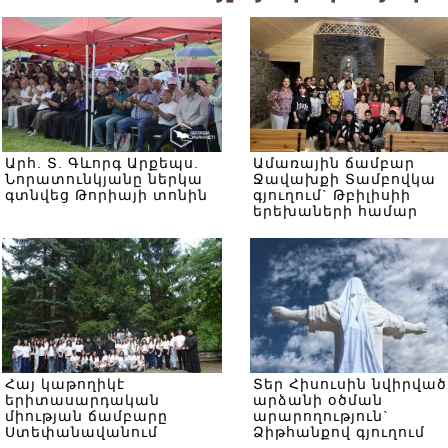
Արհ. Տ. Գևորգ Արքեպս.
Ամառային ճամբար
Նորատունկյանը ներկա
Ջավախքի Տամբովկա
գտնվեց Թորիայի տոնին
գյուղում` Թբիլիսիի
երեխաների համար
Հայ կաթողիկէ
Տեր Հիսուսին նվիրված
երիտասարդական
արձանի օծման
միության ճամբարը
արարողություն`
Ստեփանավանում
Ձիթհանքով գյուղում