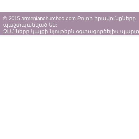
© 2015 armenianchurchco.com Բոլոր իրավունքները
պաշտպանված են:
ԶԼՄ-ները կայքի նյութերն օգտագործելիս պար
հետևել «Հեղինակային իրավունքի և հարակից
իրավունքների մասին»
ՀՀ օրենքի դրույթներին: