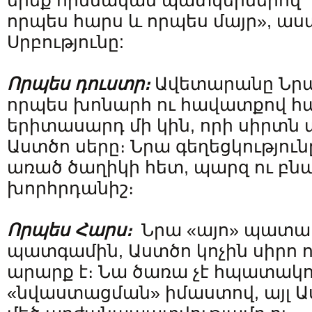
երեք հիմնական պատկերներով` 
որպես հարս և որպես մայր», աս
Սրբությունը:
Որպես դուստր։
Ավետարանը Նրա
որպես խոնարհ ու հավատքով հ
երիտասարդ մի կին, որի սիրտն 
Աստծո սերը։ Նրա գեղեցկություն
առած ծաղիկի հետ, պարզ ու բն
խորհրդանիշ։
Որպես Հարս։
Նրա «այո» պատա
պատգամին, Աստծո կոչին սիրո 
արարք է։ Նա ծառա չէ հպատակո
«նվաստացման» իմաստով, այլ Ա