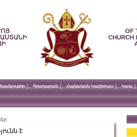
ՒՈՅ
OF 
ՍԱՍՏԱՆԻ
CHURCH 
ՅԻ
եսանյութեր
Գրադարան
Հայկական Կարիտաս
Կապ
ներ
յունն է