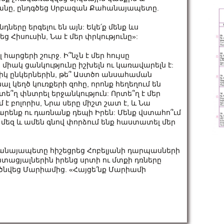
թյանը, ընդգծեց Սրբազան Քահանայապետը.
նդները երգելու են այն: Եկե՛ք մենք ևս
Հիսուսին, Նա է մեր փրկությունը»:
հարցերի շուրջ. Ի՞նչն է մեր հույսը
իակ ցանկությունը իշխելն ու կառավարելն է:
ցիկ ընկերներին, թե՞ Աստծո անսահաման
ալ կեղծ կուռքերի զոհը, որոնք հեղեղում են
 փնտրել երջանկություն: Որտե՞ղ է մեր
է բոլորիս, Նրա սերը միշտ շատ է, և Նա
րենք ու դառնանք դեպի Իրեն: Մենք վստահո՞ւմ
ս մեզ և ամեն գնով փորձում ենք հաստատել մեր
նայապետը հիշեցրեց Հոբելյանի դարպասների
տացյալներին իրենց սրտի ու մտքի դռները
 ծնվեց Մարիամից. «Հայցե՛նք Մարիամի