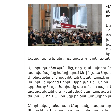
«Մ
ըն
ող
Աս
«Հ
Ֆր
խո
կա
է.
եր
Նազարեթից և խնդրում նրան Իր փրկության 
Այս իրադարձության մեջ, որը նշանավորում 
աստվածայինը հանդիպում են, ինչպես Ադամ
Միքելանջելոն՝ Սիքստինյան կապելլայում, ո
մատին, ընդգծեց Նորին Սրբությունը: Այդ հա
երբ Սուրբ Կույս Մարիամը ասում է իր «այո»
պատասխանից էր «կախված մարդկության ճ
ժպտալ և հուսալ, քանզի իր ճակատագիրը լավ
Շնորհակալ, անարատ Մարիամը հավատարմո
Տիրոջ հետ: Նա լիովին ապավինեց Նրան, եր