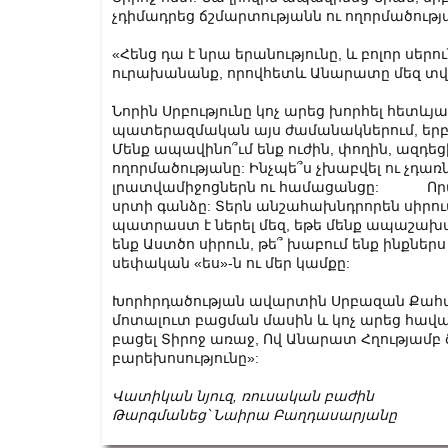
չդիմադրեց ճշմարտությանն ու ողորմածու
«Հենց դա է նրա երանությունը, և բոլոր սերու
ուրախանանք, որովհետև Անարատը մեզ տվեց 
Նորին Սրբությունը կոչ արեց խորհել հետևյալ 
պատերազմական այս ժամանակներում, երբ մ
Մենք ապավինո՞ւմ ենք ուժին, փողին, ազդե
ողորմածությանը: Ինչպե՞ս չխաբվել ու չդառն
լրատվամիջոցներն ու համացանցը: Որտե՞ղ
սրտի գանձը: Տերն անշահախնդրորեն սիրում 
պատրաստ է ներել մեզ, եթե մենք ապաշախա
ենք Աստծո սիրուն, թե՞ խաբում ենք ինքներ
սեփական «ես»-ն ու մեր կամքը:
Խորհրդածության ավարտին Սրբազան Քահա
մոտալուտ բացման մասին և կոչ արեց հավա
բացել Տիրոջ առաջ, Ով Անարատ Հղությամբ
բարեխոսությունը»:
Վատիկան
նյուզ
,
ռուսական
բաժին
Թարգմանեց՝
Նաիրա
Բաղդասարյանը