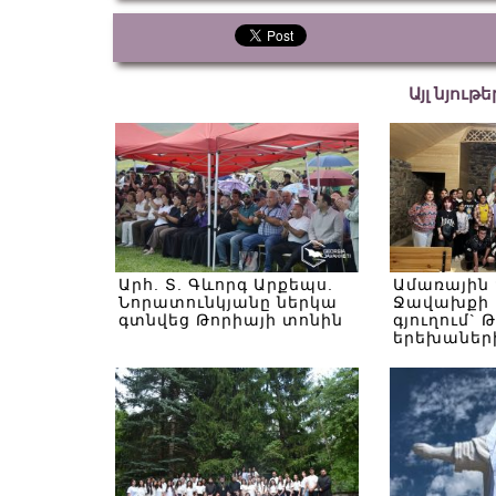
Այլ նյութ
Արհ. Տ. Գևորգ Արքեպս.
Ամառային
Նորատունկյանը ներկա
Ջավախքի 
գտնվեց Թորիայի տոնին
գյուղում` 
երեխաներ