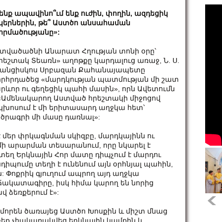
ենք ապավինո՞ւմ ենք ուժին, փողին, ազդեցիկ
կերներին, թե՞ Աստծո անսահաման
որմածությանը»:
տվածածնի Անարատ Հղության տոնի օրը՝
րեշտակ Տեառն» աղոթքը կարդալուց առաջ, Ն. Ս.
անցիսկոս Սրբազան Քահանայապետը
րհրդածեց «մարդկության պատմության մի շատ
րևոր ու գեղեցիկ պահի մասին», որն Ավետումն
 «Ամենակարող Աստված հրեշտակի միջոցով
կխոսում է մի երիտասարդ աղջկա հետ՝
ծրագրի մի մասը դառնալ»:
է մեր փրկագնման սկիզբը, մարդկայինն ու
ի արարման տեսարանում, որը նկարել է
րտեղ Երկնային Հոր մատը դիպչում է մարդու
նդիպումը տեղի է ունենում այն օրհնյալ պահին,
-ն: Փոքրիկ գյուղում ապրող այդ աղջկա
ակատագիրը, իսկ հիմա կարող են նորից
 ձեռքերում է»:
րեն ծառայեց Աստծո Խոսքին և միշտ մնաց
բեք չհակառակվեց երկնային կամքին և