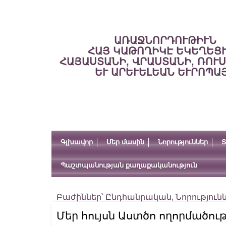
ԱՌԱՋՆՈՐԴՈՒԹԻՒՆ
ՀԱՅ ԿԱԹՈՂԻԿԷ ԵԿԵՂԵՑ
ՀԱՅԱՍՏԱՆԻ, ՎՐԱՍՏԱՆԻ, ՌՈՒ
ԵՒ ԱՐԵՒԵԼԵԱՆ ԵՒՐՈՊԱ
Գլխավոր
Մեր մասին
Նորություններ
Տ
Պաշտպանության քաղաքականություն
Բաժիններ՝
Ընդհանրական
,
Նորություն
Մեր հույսն Աստծո ողորմածութ