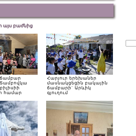
եր այս բաժնից
Sear
for:
 ճամբար
Հարյուր երեխաներ
Տամբովկա
մասնակցեցին բակային
Թբիլիսիի
ճամբարի` Արևիկ
ի համար
գյուղում