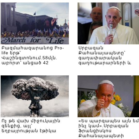
Բազմահազարանոց Pro-
Սրբազան
life երթ՝
Քահանայապետը՝
Վաշինգտոնում.58մլն.
գաղափարական
աբորտ՝ անցած 42
գաղութարարների և
տարիների ընթացքում
որդեծնության
մասին.հարցազրույց՝
Ֆիլիպիններից
վերադառանալիս
Ոչ թե վախ միջուկային
«Ես պարզապես այն եմ
զենքից, այլ՝
ինչ կամ».Սրբազան
եղբայրության էթիկա
Ֆրանցիսկոս
Քահանայապետի