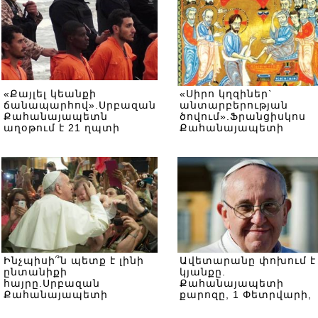
«Քայլել կեանքի
«Սիրո կղզիներ`
ճանապարհով».Սրբազան
անտարբերության
Քահանայապետն
ծովում».Ֆրանցիսկոս
աղօթում է 21 ղպտի
Քահանայապետի
քրիստոնեա
ուղերձը Մեծ Պահքի
նահատակների համար.
վերաբերյալ
Ինչպիսի՞ն պետք է լինի
Ավետարանը փոխում է
ընտանիքի
կյանքը.
հայրը.Սրբազան
Քահանայապետի
Քահանայապետի
քարոզը, 1 Փետրվարի,
նկարագրությունը, 4
2015թ.
Փետրվարի, 2015թ.