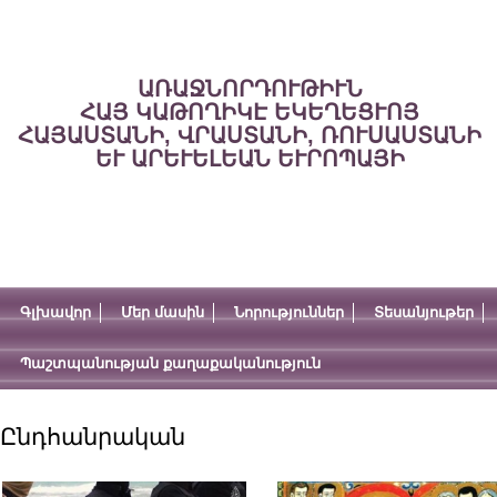
ԱՌԱՋՆՈՐԴՈՒԹԻՒՆ
ՀԱՅ ԿԱԹՈՂԻԿԷ ԵԿԵՂԵՑՒՈՅ
ՀԱՅԱՍՏԱՆԻ, ՎՐԱՍՏԱՆԻ, ՌՈՒՍԱՍՏԱՆԻ
ԵՒ ԱՐԵՒԵԼԵԱՆ ԵՒՐՈՊԱՅԻ
Գլխավոր
Մեր մասին
Նորություններ
Տեսանյութեր
Պաշտպանության քաղաքականություն
Ընդհանրական