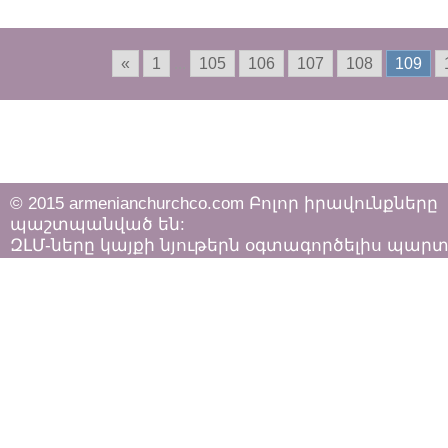
հարցազրույցը
արգենտինական «La
Nacion» թերթին
«
1
...
105
106
107
108
109
© 2015 armenianchurchco.com Բոլոր իրավունքները
պաշտպանված են:
ԶԼՄ-ները կայքի նյութերն օգտագործելիս պար
հետևել «Հեղինակային իրավունքի և հարակից
իրավունքների մասին»
ՀՀ օրենքի դրույթներին: