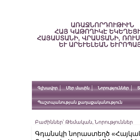
ԱՌԱՋՆՈՐԴՈՒԹԻՒՆ
ՀԱՅ ԿԱԹՈՂԻԿԷ ԵԿԵՂԵՑ
ՀԱՅԱՍՏԱՆԻ, ՎՐԱՍՏԱՆԻ, ՌՈՒ
ԵՒ ԱՐԵՒԵԼԵԱՆ ԵՒՐՈՊԱ
Գլխավոր
Մեր մասին
Նորություններ
Տ
Պաշտպանության քաղաքականություն
Բաժիններ՝
Թեմական
,
Նորություններ
Գդանսկի նորաստեղծ «Հայկակ