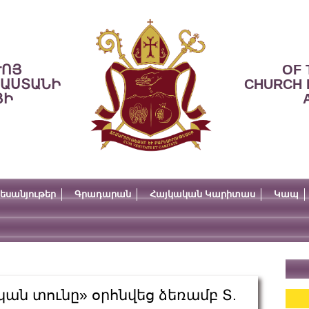
ՒՈՅ
OF 
ՍԱՍՏԱՆԻ
CHURCH 
ՅԻ
եսանյութեր
Գրադարան
Հայկական Կարիտաս
Կապ
ան տունը» օրհնվեց ձեռամբ Տ.