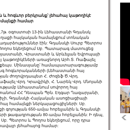
ն և հոգևոր բերկրանք՝ լեհահայ կաթողիկէ
մայնքի համար
17թ. օգոստոսի 13-ին Լեհաստանի Գդանսկ
ղաքի հայկական համայնքում տոնական
ադարձություններ էին: Գդանսկի Սուրբ Պետրոս
Պողոս եկեղեցում Սբ. Պատարագ մատուցեց
յաստանի, Վրաստանի և Արևելյան Եվրոպայի
յ կաթողիկէների առաջնորդ Արհ.Տ. Ռաֆայել
քեպս. Մինասյանը՝ համապատարագությամբ
նգ հոգևորականների (Լեհաստանի հայ
ան ժողովրդապետ Հ. Ժոզեֆ Ծ.Վրդ.
Ռաֆայել Վրդ. Կրավչիկի, Հ. Նարեկ Վրդ. Մնոյանի
ությամբ Լեհաստանում սովորող հայ
տանում ՀՀ Դեսպան Պրն. Էդգար Ղազարյանի,
իչի, Գդանսկի Հայկական ասոցիացիայի
այ համայնքի ներկայացուցիչների: Սբ.
 գոյության 650-ամյա հոբելյանին և Գդանսկի
 թագադրության 80-ամյա հոբելյանին: Ի դեպ,
. Պետրոս և Պողոս եկեղեցում, որը դրա
խտավայր լեհահայոց համար: