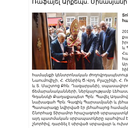
Ռաֆայել Արքեպս. Մինասյանի
Տո
հա
20
քա
իր
և 
Հա
հա
Ար
հի
համայնքի կենտրոնական ժողովրդապետությ
Նաումովիչի, Հ. Հենրիկ Ծ.Վրդ. Բլաշչիկի, Հ. 
և Տ. Մաշտոց Քհն. Ղազարյանի), սպասավոր
ճեմարանականների, ներկայությամբ Լեհաս
Գդանսկի Քաղաքապետ Պրն. Պավել Ադամով
նախագահ Պրն. Գագիկ Պարսամյանի և լեհահ
Պատարագը նվիրված էր լեհահայոց համայնքի
Շնորհաց Տիրամոր հրաշագործ սրբապատկերի
այդ պատմական սրբապատկերը պահվում է Սբ
շնորհիվ, դարձել է սիրված սրբավայր և ու