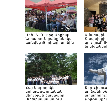
Արհ. Տ. Գևորգ Արքեպս.
Ամառային
Նորատունկյանը ներկա
Ջավախքի 
գտնվեց Թորիայի տոնին
գյուղում` 
երեխաներ
Հայ կաթողիկէ
Տեր Հիսու
երիտասարդական
արձանի օ
միության ճամբարը
արարողութ
Ստեփանավանում
Ձիթհանքով