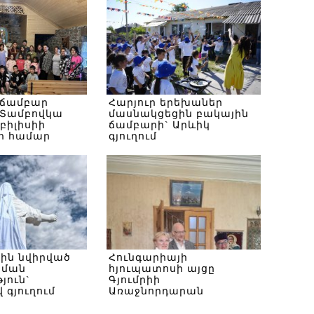
 ճամբար
Հարյուր երեխաներ
Տամբովկա
մասնակցեցին բակային
Թբիլիսիի
ճամբարի` Արևիկ
ի համար
գյուղում
սին նվիրված
Հունգարիայի
ծման
հյուպատոսի այցը
յուն`
Գյումրիի
 գյուղում
Առաջնորդարան