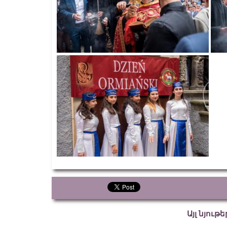
Այլ նյութ