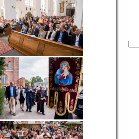
Sear
for: