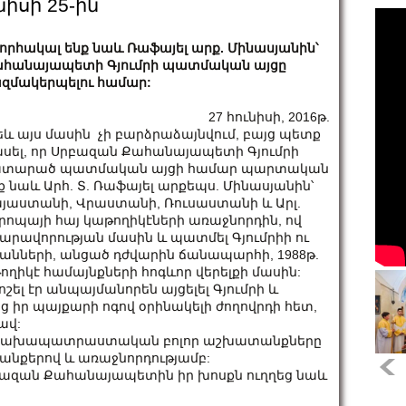
իսի 25-ին
որհակալ ենք նաև Ռաֆայել արք. Մինասյանին՝
հանայապետի Գյումրի պատմական այցը
զմակերպելու համար:
27 հունիսի, 2016թ.
և այս մասին չի բարձրաձայնվում, բայց պետք
ասել, որ Սրբազան Քահանայապետի Գյումրի
ատարած պատմական այցի համար պարտական
ք նաև Արհ. Տ. Ռաֆայել արքեպս. Մինասյանին՝
յաստանի, Վրաստանի, Ռուսաստանի և Արլ.
րոպայի հայ կաթողիկէների առաջնորդին, ով
նարավորության մասին և պատմել Գյումրիի ու
նների, անցած դժվարին ճանապարհի, 1988թ.
ղիկէ համայնքների հոգևոր վերելքի մասին:
 էր անպայմանորեն այցելել Գյումրի և
իր պայքարի ոգով օրինակելի ժողովրդի հետ,
ավ:
 նախապատրաստական բոլոր աշխատանքները
անքերով և առաջնորդությամբ:
բազան Քահանայապետին իր խոսքն ուղղեց նաև