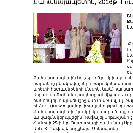
Քահանայապետին, 2016թ. հուն
Շն
Քա
կա
Թե
է 
կ
են
Հա
Եվ
Քահանայապետին հուշել էր Գյումրի այցի հ
հարակից բնակավայրերի բարդ կենսապայմա
աղետի հետևանքների մասին, նաև՝ հայ կաթո
Սրբազան Քահանայապետը անմիջապես որոշել
հանդիպել տարածաշրջանի տառապյալ, բայց 
ինչն էլ, Աստծո կամոք, իրականություն դարձ
Քահանայապետի Գյումրի կատարած այցի
ևս կազմակերպվեցին Ռաֆայել Սրբազանի ջ
Հունիսի 25-ի Սբ. Պատարագի ժամանակ Սր
Արհ. Տ. Ռաֆայել արքեպս. Մինասյանը.