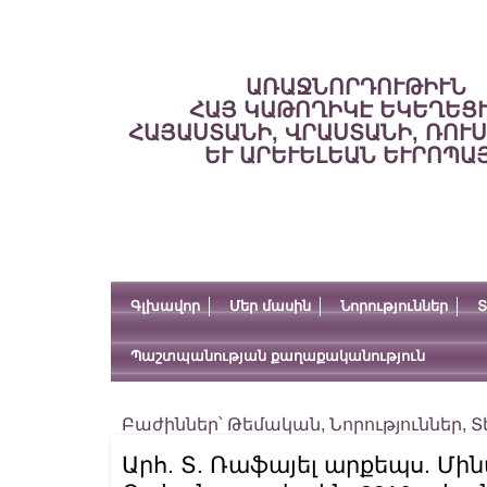
ԱՌԱՋՆՈՐԴՈՒԹԻՒՆ
ՀԱՅ ԿԱԹՈՂԻԿԷ ԵԿԵՂԵՑ
ՀԱՅԱՍՏԱՆԻ, ՎՐԱՍՏԱՆԻ, ՌՈՒ
ԵՒ ԱՐԵՒԵԼԵԱՆ ԵՒՐՈՊԱ
Գլխավոր
Մեր մասին
Նորություններ
Տ
Պաշտպանության քաղաքականություն
Բաժիններ՝
Թեմական
,
Նորություններ
,
Տ
Արհ. Տ. Ռաֆայել արքեպս. Մի