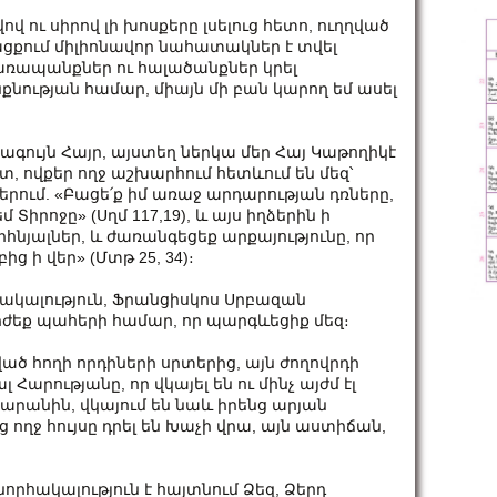
 ու սիրով լի խոսքերը լսելուց հետո, ուղղված
թացքում միլիոնավոր նահատակներ է տվել
 տառապանքներ ու հալածանքներ կրել
նության համար, միայն մի բան կարող եմ ասել
ագույն Հայր, այստեղ ներկա մեր Հայ Կաթողիկէ
, ովքեր ողջ աշխարհում հետևում են մեզ՝
քերում. «Բացե՛ք իմ առաջ արդարության դռները,
 Տիրոջը» (Սղմ 117,19), և այս իղձերին ի
րհնյալներ, և ժառանգեցեք արքայությունը, որ
ի վեր» (Մտթ 25, 34)։
րհակալություն, Ֆրանցիսկոս Սրբազան
եք պահերի համար, որ պարգևեցիք մեզ։
ված հողի որդիների սրտերից, այն ժողովրդի
Հարությանը, որ վկայել են ու մինչ այժմ էլ
արանին, վկայում են նաև իրենց արյան
 ողջ հույսը դրել են Խաչի վրա, այն աստիճան,
շնորհակալություն է հայտնում Ձեզ, Ձերդ