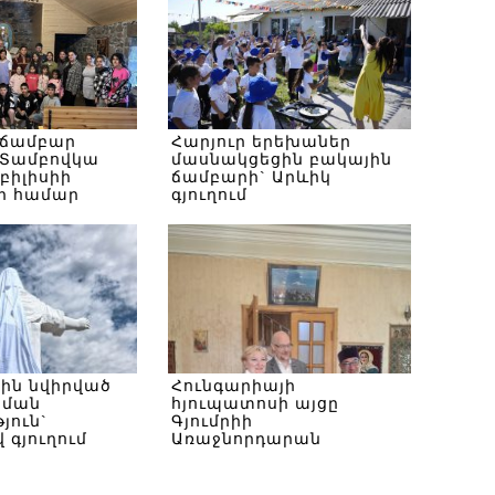
 ճամբար
Հարյուր երեխաներ
Տամբովկա
մասնակցեցին բակային
Թբիլիսիի
ճամբարի` Արևիկ
ի համար
գյուղում
սին նվիրված
Հունգարիայի
ծման
հյուպատոսի այցը
յուն`
Գյումրիի
 գյուղում
Առաջնորդարան