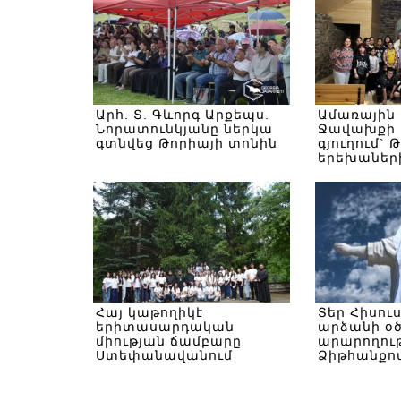
Արհ. Տ. Գևորգ Արքեպս.
Ամառային
Նորատունկյանը ներկա
Ջավախքի 
գտնվեց Թորիայի տոնին
գյուղում` 
երեխաներ
Հայ կաթողիկէ
Տեր Հիսու
երիտասարդական
արձանի օ
միության ճամբարը
արարողութ
Ստեփանավանում
Ձիթհանքով