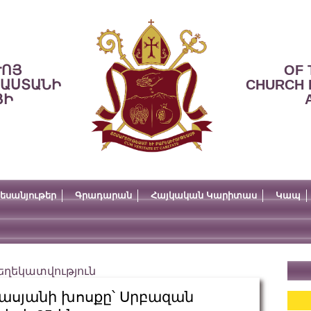
ՒՈՅ
OF 
ՍԱՍՏԱՆԻ
CHURCH 
ՅԻ
եսանյութեր
Գրադարան
Հայկական Կարիտաս
Կապ
եղեկատվություն
նասյանի խոսքը՝ Սրբազան