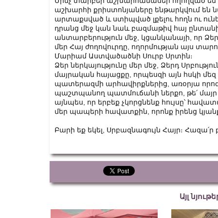
Մինչ տարբեր աշխարհամասեր ողողված են բ
աշխարհի քրիստոնյաները ենթարկվում են ն
արտաքսված և ստիպված լքելու հողն ու ուն
դրանց մեջ կան նաև բազմաթիվ հայ ընտան
անտարբերություն մեջ, կցանկանայի, որ Ձեր
մեր Հայ ժողովուրդը, ողորմության այս տար
Մարիամ Աստվածածնի Սուրբ Սրտին։
Ձեր ներկայությունը մեր մեջ, Ձերդ Սրբությու
մայրական հայացքը, որպեսզի այն հսկի մեզ
պատերազմի արհավիրքներից, առօրյա որոգա
պաշտպանող պատմուճանի ներքո, թե՛ մայր Հ
այնպես, որ երբեք չկորցնենք հույսը՝ հավա
մեր պապերի հավատքին, որոնք իրենց կյանք
Բարի եք եկել, Սրբազնագույն Հայր։ Հազա՛ր 
Այլ նյութ