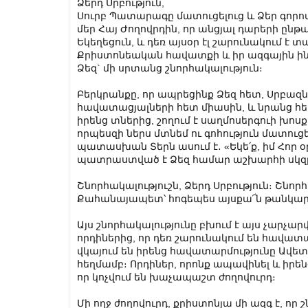
Ձերդ Սրբություն,
Սուրբ Պատարագը մատուցելուց և Ձեր գորովով
մեր Հայ Ժողովրդին, որ անցյալ դարերի ըն
Եկեղեցուն, և դեռ այսօր էլ շարունակում է
Քրիստոնեական հավատքի և իր ազգային ինք
Ձեզ` մի սրտանց շնորհակալություն։
Բերկրանքը, որ ապրեցինք Ձեզ հետ, Սրբազն
հավատացյալների հետ միասին, և նրանց հետ
իրենց տներից, շողում է սաղմոսերգուի խոս
որպեսզի ներս մտնեմ ու գոհություն մատուցեմ
պատասխան Տերն ասում է․ «Եկե՛ք, իմ Հոր օ
պատրաստված է Ձեզ համար աշխարհի սկզբից 
Շնորհակալություշն, Ձերդ Սրբություն։ Շնո
Քահանայապետ՝ հոգեպես այսքա՜ն թանկարժ
Այս շնորհակալությունը բխում է այս չարչար
որդիներից, որ դեռ շարունակում են հավատալ 
վկայում են իրենց հավատարմությունը Ավետ
հեղմամբ։ Որդիներ, որոնք ապավինել և իրենց
որ կոչվում են խաչապաշտ ժողովուրդ։
Մի ողջ ժողովուրդ, քրիստոնյա մի ազգ է, որ 