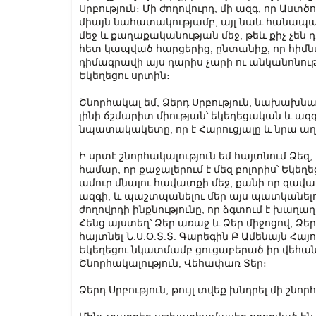
Սրբություն։ Մի ժողովուրդ, մի ազգ, որ Աստծ
միայն նահատակությամբ, այլ նաև հանապա
մեջ և քաղաքականության մեջ, թեև քիչ չեն
հետ կապված հարցերից, ընտանիք, որ հիմն
դիմագրավի այս դարիս չարի ու անկանոնությ
Եկեղեցու սրտին։
Շնորհակալ եմ, Ձերդ Սրբություն, նախախնա
լինի ճշմարիտ միության՝ եկեղեցական և ազգ
նպատակակետը, որ է Հարուցյալը և նրա աղոթ
Ի սրտէ շնորհակալություն եմ հայտնում Ձեզ,
համար, որ քաջալերում է մեզ բոլորիս՝ Եկե
ամուր մնալու հավատքի մեջ, քանի որ զավ
ազգի, և պաշտպանելու մեր այս պատկանելութ
ժողովրդի ինքնությունը, որ ձգտում է խաղաղ
Հենց այստեղ՝ Ձեր առաջ և Ձեր միջոցով, Ձեր
հայտնել Ն.Ս.Օ.Տ.Տ. Գարեգին Բ Ամենայն Հա
Եկեղեցու նկատմամբ ցուցաբերած իր վեհան
Շնորհակալություն, Վեհափառ Տեր։
Ձերդ Սրբություն, թույլ տվեք խնդրել մի շնոր