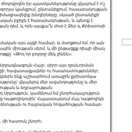
ո ժողովրդին իր պատկանելությունը վկայում է ո՛չ
զորյա կյանքում, ընտանիքում, հասարակության
 դիմագրավելիք խնդիրները, սկսած ընտանիքի
ական բջիջն է հասարակության, և պետք է
ան դեմ, և որն այսքա՜ն մոտ է Ձեր և Քրիստոսի
Sear
մական այս այցի համար, և մաղթում եմ, որ այն
for:
ային միության սերմ, և մի ընթացքք դեպի միակ
քը. «Թող որ բոլորը մեկ լինեն»։
 Սրբազնագույն Հայր, սիրո այս դրսևորման
ղեցի, հավատացյալներ ու հաստատություններ,
ակներն ենք աշխարհում առաջին քրիստոնյա
յունը՝ վկայելով մեր ավանդությունը և մեր
ության և եղբայրության։
դ Սրբություն, կամենում եմ շնորհակալություն
յոց Կաթողիկոսին՝ Հայաստանում Հայ Կաթողիկե
ձնության ու հայրական հոգածության համար։
հ, մի հատուկ շնորհ։