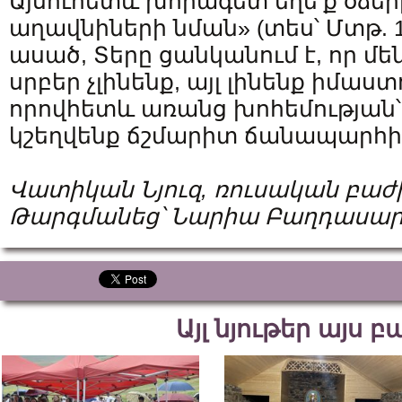
Այսուհետև խորագետ եղե՛ք օձեր
աղավնիների նման» (տես՝ Մտթ. 10
ասած, Տերը ցանկանում է, որ 
սրբեր չլինենք, այլ լինենք իմաստ
որովհետև առանց խոհեմության՝
կշեղվենք ճշմարիտ ճանապարհի
Վատիկան Նյուզ, ռուսական բաժ
Թարգմանեց՝ Նարիա Բաղդասար
Այլ նյութեր այս 