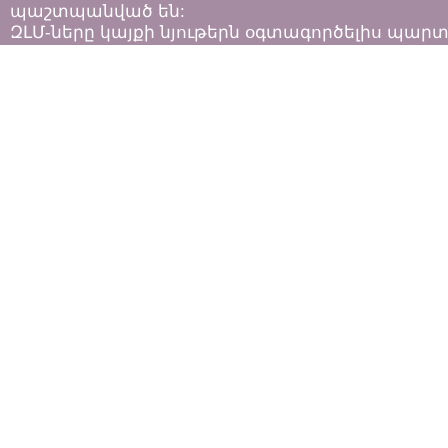
պաշտպանված են:
ԶԼՄ-ները կայքի նյութերն օգտագործելիս պար
հետևել «Հեղինակային իրավունքի և հարակից
իրավունքների մասին»
ՀՀ օրենքի դրույթներին: