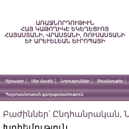
ԱՌԱՋՆՈՐԴՈՒԹԻՒՆ
ՀԱՅ ԿԱԹՈՂԻԿԷ ԵԿԵՂԵՑՒՈՅ
ՀԱՅԱՍՏԱՆԻ, ՎՐԱՍՏԱՆԻ, ՌՈՒՍԱՍՏԱՆԻ
ԵՒ ԱՐԵՒԵԼԵԱՆ ԵՒՐՈՊԱՅԻ
Գլխավոր
Մեր մասին
Նորություններ
Տեսանյութեր
Պաշտպանության քաղաքականություն
Բաժիններ՝
Ընդհանրական
,
Ն
Խոհեմություն