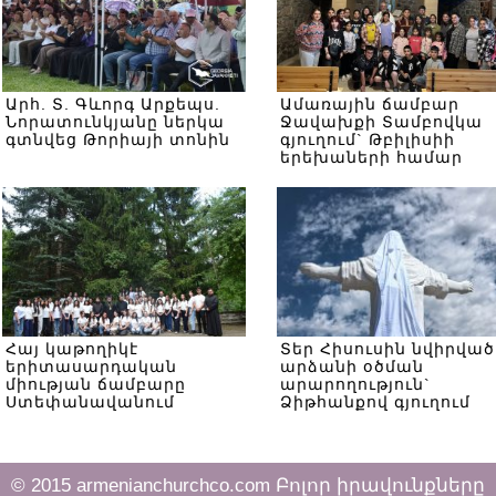
Արհ. Տ. Գևորգ Արքեպս.
Ամառային ճամբար
Նորատունկյանը ներկա
Ջավախքի Տամբովկա
գտնվեց Թորիայի տոնին
գյուղում` Թբիլիսիի
երեխաների համար
Հայ կաթողիկէ
Տեր Հիսուսին նվիրված
երիտասարդական
արձանի օծման
միության ճամբարը
արարողություն`
Ստեփանավանում
Ձիթհանքով գյուղում
© 2015 armenianchurchco.com Բոլոր իրավունքները