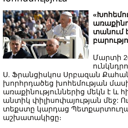
«Խոհեմո
առաքինո
տանում 
բարությո
Մարտի 2
ունկնդր
Ս. Ֆրանցիսկոս Սրբազան Քահ
խորհրդածեց խոհեմության մասի
առաքինություններից մեկն է և 
անտիկ փիլիսոփայության մեջ: Ո
տեքստը կարդաց Պետքարտուղա
աշխատակիցը։