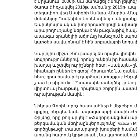
է Միլանում: 2006թ. նա մահացել է սուր լեյ
ծառա է հռչակվել 2018թ. ամռանը: 2019թ. ապ
տեղափոխվեց Ասսիզիի Սանթա-Մարիա-Մաջո
մոնսենյոր Դոմենիկո Սորենտինոյի խնդրան
Եպիսկոպոսական խորհրդաժողովի նախագա
արարողությանը ներկա էին բազմաթիվ հավ
ապագա երանելիի աճյունը հանգչում է սպի
կարծես սավառնում է հին սրբավայրի կողա
Կարլոյին միշտ բնութագրել են որպես լիովի
սովորություններով, որոնք ունեին իր հասակա
խաղալ և շփվել ուրիշների հետ: «Սակայն,–ը
հիանալի ընկեր էր գտել՝ Հիսուսին: Նա ցանկ
հետ, դրա համար էլ դարձավ առաքյալ: Ինչպ
շատ էր սիրում»: Պատանին ստեղծել էր Սու
վիրտուալ հարթակ, որպեսզի բոլորին պատ
ուրախության մասին:
Նիկոլա Գորին որոշ հատվածներ է մեջբերու
գրքից, ինչպես նաև ապագա սրբի մասին «Ի
ֆիլմից, որը թողարկել է «Հաղորդակցման արհես
բերգամական մեդիաընկերությունը՝ Vatican 
գործընթացի փաստարկողի խոսքերի համաձայն
առանց հատուկ կրթության, նա կարողանում 