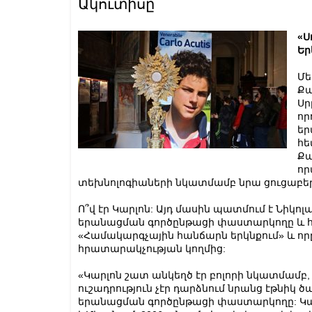
Ակուտիսը
«Ս
Եր
Մե
Քա
Սր
որ
եր
հե
Քա
որ
տեխնոլոգիաների նկատմամբ նրա ցուցաբե
Ո՞վ էր Կարլոն: Այդ մասին պատմում է Նիկոլ
երանացման գործընթացի փաստարկողը և հեղ
«Համակարգչային հանճարն երկնքում» և որ
հրատարակչության կողմից:
«Կարլոն շատ անկեղծ էր բոլորի նկատմամ
ուշադրություն չէր դարձնում նրանց էթնիկ ծ
երանացման գործընթացի փաստարկողը: Կարլո