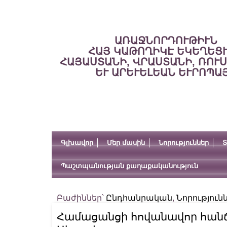
ԱՌԱՋՆՈՐԴՈՒԹԻՒՆ
ՀԱՅ ԿԱԹՈՂԻԿԷ ԵԿԵՂԵՑ
ՀԱՅԱՍՏԱՆԻ, ՎՐԱՍՏԱՆԻ, ՌՈՒ
ԵՒ ԱՐԵՒԵԼԵԱՆ ԵՒՐՈՊԱ
Գլխավոր
Մեր մասին
Նորություններ
Տ
Պաշտպանության քաղաքականություն
Բաժիններ՝
Ընդհանրական
,
Նորություն
Համացանցի հովանավոր հանճ