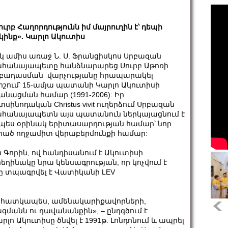
ուրբ Հաղորդությունն իմ մայրուղին է՝ դեպի
կինք». Կարլո Ակուտիս
կ ամիս առաջ Ն. Ս. Ֆրանցիսկոս Սրբազան
հանայապետը հանձնարարեց Սուրբ Աթոռի
բադասման վարչությանը հրապարակել
ոշում՝ 15-ամյա պատանի Կարլո Ակուտիսի
անացման համար (1991-2006): Իր
տսինոդական Christus vivit ուղերձում Սրբազան
հանայապետն այս պատանուն ներկայացնում է
պես օրինակ երիտասարդության համար՝ նոր
րած ողջամիտ վերաբերմունքի համար:
ա Գորին, ով հանդիսանում է Ակուտիսի
ինակը նրա կենսագրության, որ կոչվում է
ը տպագրվել է Վատիկանի LEV
բ, հատկապես, ամենակարիքավորների,
ագմանն ու դավանանքին», – ընդգծում է
 Ակուտիսը ծնվել է 1991թ. Լոնդոնում և ապրել