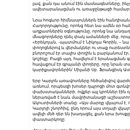
լավ, քան դա անում էին մասնագետները, ին
ավետարանացման ու առաջընթացի համար
Նրա հոգևոր հիմնասյուններն էին հանդիսանո
Հաղորդությունը, որոնց հետ նա ամեն օր հա
աղքատներին օգնությունը, որոնց նա անդադ
մնացորդները դնել փակ ամանների մեջ, ո
«Երեկոյան, -պատմում է Նիկոլա Գորին, – նա
փողոցներով և վերմակներ ու տաք ուտեստն
բնորոշում էր տալիս փողին և բարկանում էր,
կոշիկը: Բացի այդ, հավելում է երանացմա
հավաքում էր գրպանի փողերը, որը նրան տա
կարիքավորներին՝ Միլանի Սբ. Ֆրանցիսկ Ա
Երբ Կարլոն առավոտները հեծանիվով վարժարա
առնում, որպեսզի խոսեր դպրոցի մոտ գտն
փախստականների, ովքեր այլ կրոններ էին 
ներառված է նաև մավրիտանացի աշխատողի 
Ակուտիսների տանը: «Այս մարդը վկայում է,
Կարլոյի շնորհիվ, ընդ որում այս տղայի վկա
ավելի մեծ դեր են խաղացել, քան նրա խոսքը
փաստարկողը: