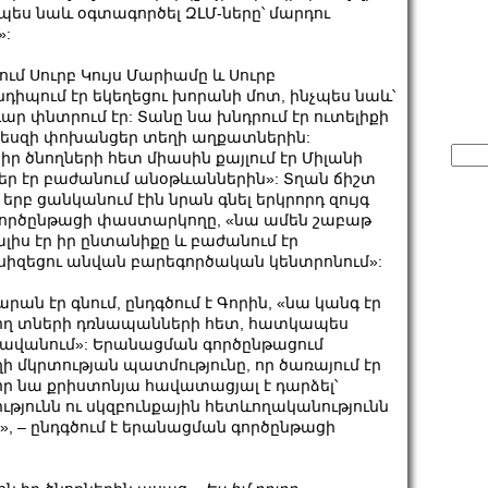
չպես նաև օգտագործել ԶԼՄ-ները՝ մարդու
»:
ւմ Սուրբ Կույս Մարիամը և Սուրբ
նդիպում էր եկեղեցու խորանի մոտ, ինչպես նաև՝
ար փնտրում էր: Տանը նա խնդրում էր ուտելիքի
րպեսզի փոխանցեր տեղի աղքատներին:
Sear
 իր ծնողների հետ միասին քայլում էր Միլանի
for:
եր էր բաժանում անօթևաններին»: Տղան ճիշտ
 երբ ցանկանում էին նրան գնել երկրորդ զույգ
ն գործընթացի փաստարկողը, «նա ամեն շաբաթ
լիս էր իր ընտանիքը և բաժանում էր
սսիզեցու անվան բարեգործական կենտրոնում»:
ն էր գնում, ընդգծում է Գորին, «նա կանգ էր
վող տների դռնապանների հետ, հատկապես
դավանում»: Երանացման գործընթացում
մկրտության պատմությունը, որ ծառայում էր
 որ նա քրիստոնյա հավատացյալ է դարձել՝
յությունն ու սկզբունքային հետևողականությունն
», – ընդգծում է երանացման գործընթացի