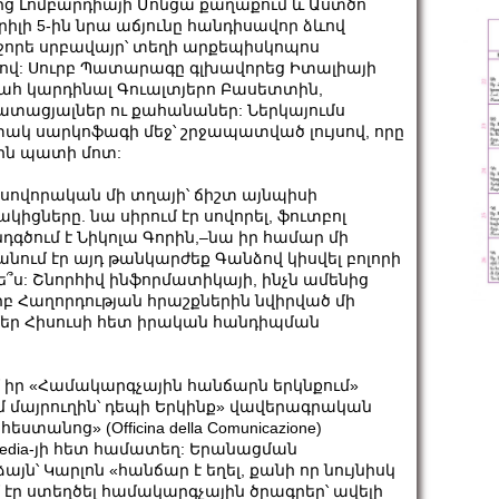
կոզից Լոմբարդիայի Մոնցա քաղաքում և Աստծո
րիլի 5-ին նրա աճյունը հանդիսավոր ձևով
րե սրբավայր՝ տեղի արքեպիսկոպոս
քով: Սուրբ Պատարագը գլխավորեց Իտալիայի
հ կարդինալ Գուալտյերո Բասետտին,
ատացյալներ ու քահանաներ: Ներկայումս
տակ սարկոֆագի մեջ՝ շրջապատված լույսով, որը
յին պատի մոտ:
ն սովորական մի տղայի՝ ճիշտ այնպիսի
կիցները. նա սիրում էր սովորել, ֆուտբոլ
նդգծում է Նիկոլա Գորին,–նա իր համար մի
անում էր այդ թանկարժեք Գանձով կիսվել բոլորի
ե՞ս: Շնորհիվ ինֆորմատիկայի, ինչն ամենից
րբ Հաղորդության հրաշքներին նվիրված մի
մեր Հիսուսի հետ իրական հանդիպման
մ իր «Համակարգչային հանճարն երկնքում»
մ մայրուղին՝ դեպի Երկինք» վավերագրական
տանոց» (Officina della Comunicazione)
Media-յի հետ համատեղ: Երանացման
՝ Կարլոն «հանճար է եղել, քանի որ նույնիսկ
էր ստեղծել համակարգչային ծրագրեր՝ ավելի