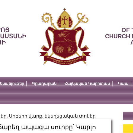
ՒՈՅ
OF 
ՍԱՍՏԱՆԻ
CHURCH 
ՅԻ
եսանյութեր
Գրադարան
Հայկական Կարիտաս
Կապ
ներ
,
Սրբերի վարք, եկեղեցական տոներ
արեղ ապագա սուրբը՝ Կարլո