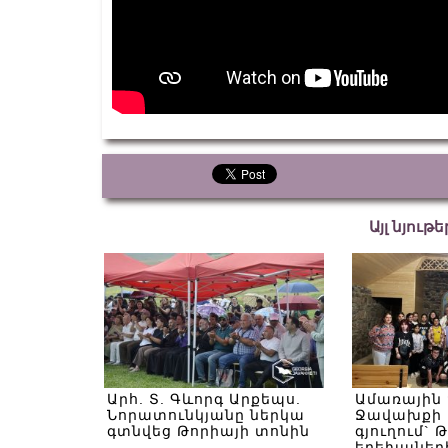
Այլ նյութ
Արհ. Տ. Գևորգ Արքեպս.
Ամառային
Նորատունկյանը ներկա
Ջավախքի 
գտնվեց Թորիայի տոնին
գյուղում` 
երեխաներ