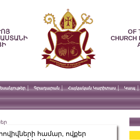
ՒՈՅ
OF 
ՍԱՍՏԱՆԻ
CHURCH 
ՅԻ
եսանյութեր
Գրադարան
Հայկական Կարիտաս
Կապ
ներ
 հովիվների համար, ովքեր