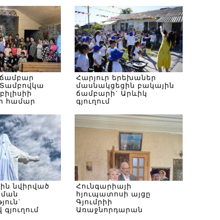
 ճամբար
Հարյուր երեխաներ
Տամբովկա
մասնակցեցին բակային
Թբիլիսիի
ճամբարի` Արևիկ
ի համար
գյուղում
սին նվիրված
Հունգարիայի
ծման
հյուպատոսի այցը
յուն`
Գյումրիի
 գյուղում
Առաջնորդարան