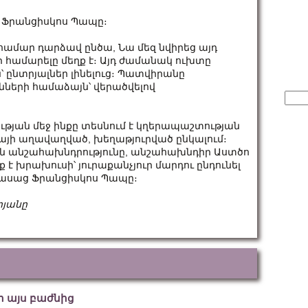
աց Ֆրանցիսկոս Պապը։
 համար դարձավ ընծա, Նա մեզ նվիրեց այդ
 համարելը մեղք է։ Այդ ժամանակ ուխտը
ն՝ ընտրյալներ լինելուց։ Պատվիրանը
ների համաձայն՝ վերածվելով
Sear
for:
ւթյան մեջ ինքը տեսնում է կղերապաշտության
այի աղավաղված, խեղաթյուրված ընկալում։
ան անշահախնդրությունը, անշահախնդիր Աստծո
 է խրախուսի՝ յուրաքանչյուր մարդու ընդունել
 ասաց Ֆրանցիսկոս Պապը։
րյանը
եր այս բաժնից