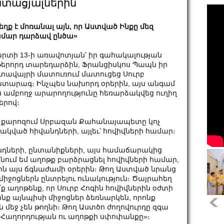
ատացյալներին
եղք է մոռանալ այն, որ Աստված Ինքը մեզ
մար դարձավ ընծա»
րտի 13-ի առավոտյան՝ իր գահակալության
թերորդ տարեդարձին, Ֆրանցիսկոս Պապն իր
տավայրի մատուռում մատուցեց Սուրբ
տարագ։ Ինչպես նախորդ օրերին, այս անգամ
ս ամբողջ արարողությունը հեռարձակվեց ուղիղ
երով։
 քարոզում Սրբազան Քահանայապետը կոչ
ակված հիվանդների, այլեւ՝ հովիվների համար։
անդների, ընտանիքների, այս համաճարակից
ում եմ աղոթք բարձրացնել հովիվների համար,
ին այս ճգնաժամի օրերին։ Թող Աստված նրանց
 միջոցներն ընտրելու ունակություն։ Ծայրահեղ
ե՛ք աղոթենք, որ Սուրբ Հոգին հովիվներին օժտի
անք այնպիսի միջոցներ ձեռնարկեն, որոնք
մեջ չեն թողնի։ Թող Աստծո ժողովուրդը զգա
, Հաղորդության ու աղոթքի սփոփանքը»։