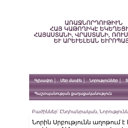
ԱՌԱՋՆՈՐԴՈՒԹԻՒՆ
ՀԱՅ ԿԱԹՈՂԻԿԷ ԵԿԵՂԵՑ
ՀԱՅԱՍՏԱՆԻ, ՎՐԱՍՏԱՆԻ, ՌՈՒ
ԵՒ ԱՐԵՒԵԼԵԱՆ ԵՒՐՈՊԱ
Գլխավոր
Մեր մասին
Նորություններ
Տ
Պաշտպանության քաղաքականություն
Բաժիններ՝
Ընդհանրական
,
Նորություն
Նորին Սրբությունն աղոթում է