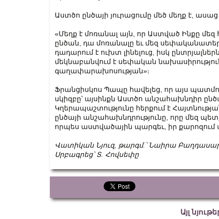
Աստծո ընծայի յուրացումը մեծ մեղք է, աս
«Մեղք է մոռանալ այն, որ Աստված Ինքը մեզ
ընծան, դա մոռանալը եւ մեզ սեփականատեր
դադարում է ուխտ լինելուց, իսկ ընտրյալներ
մեկնաբանվում է սեփական նախասիրություն
գաղափարախոսության»։
Ֆրանցիսկոս Պապը հավելեց, որ այս պատմո
սկիզբը՝ այսինքն Աստծո անշահախնդիր ընծ
Կղերապաշտությունը հերքում է Հայտնությ
ընծայի անշահախնդրությունը, որը մեզ պետք
որպես աստվածային պարգեւ, իր քարոզում
Վատիկան Նյուզ, թարգմ.՝ Նաիրա Բաղդասա
Սրբագրեց՝ Տ. Հովսեփը
Այլ նյութ