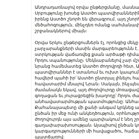
Անդրադառնալով օրվա ընթերցմանը, մասնա
Սրբությունը խոսեց Աստծո պատվիրանների
իրենց Աստծո շնորհ են վերագրում․ այդ շնոր
մեծահոգություն, մինչդեռ ոմանք սահմանա
շրջանակներով միայն։
Օրվա երկու ընթերցումներն էլ, որոնցից մեկը
չարչարանքների մասին մարգարեությունն 
ստրկության վաճառվեց քսան արծաթի դիմա
Որդու սպանությունը։ Մեկնաբանելով չար մշ
նրանց համեմատեց Աստծո ժողովրդի հետ, Ա
պատվիրաններ է ստանում եւ ուխտ կապում 
հավերժ պահի իր՝ Աստծո ընտրյալ լինելու 
հավատարիմ մնալով Նրան։ Սակայն, ինչպես 
ժամանակն եկավ, այդ ժողովուրդը մոռացավ, 
գողացան եւ յուրացրեցին խաղողը՝ Որդու ժա
անհավատարմության պատմությունը: Անհա
Քահանայապետը մի քանի անգամ կրկնեց այս
ընծան իր մեջ ունի անկեղծություն, օրհնութ
ժողովուրդն այս ամենը պարփակում է նեղ շր
գաղափարախոսության։ Այսպիսով ընծան կորց
կարգադրությունների մի հավաքածու, հաճախ
պատճառով: