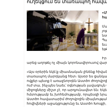
ուղեկցում են տառապող հավ
«Մ
հա
Մա
յո
նս
Պա
եւ
եթ
Իր
արեց աղոթել ոչ միայն կորոնավիրուսով վար
«Այս օրերին եկե՛ք միասնական լինենք հիվ
տառապող մարդկանց հետ։ Այսօր ես ցանկան
ովքեր պետք է առաջնորդեն Աստծո ժողովրդ
ուժ տա, ինչպես նաեւ՝ օգնության լավագույն
միջոցները միշտ չէ, որ արդյունավետ են։ Եկ
հմտությամբ եւ խոհեմությամբ, որպեսզի նր
Աստծո հավատարիմ ժողովրդին միայնության 
հովիվների աջակցությունը եւ Աստծո Խոսքի