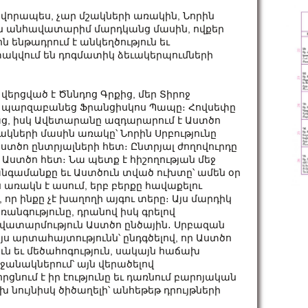
վորապես, չար մշակների առակին, Նորին
ն անհավատարիմ մարդկանց մասին, ովքեր
հն ենթադրում է անկեղծություն եւ
փակվում են դոգմատիկ ձեւակերպումների
 վերցված է Ծննդոց Գրքից, մեր Տիրոջ
է, պարզաբանեց Ֆրանցիսկոս Պապը։ Հովսեփը
ց, իսկ Ավետարանը ազդարարում է Աստծո
ակների մասին առակը՝ Նորին Սրբությունը
ստծո ընտրյալների հետ։ Ընտրյալ ժողովուրդը
Աստծո հետ։ Նա պետք է հիշողության մեջ
հանգամանքը եւ Աստծուն տված ուխտը՝ ամեն օր
առակն է ասում, երբ բերքը հավաքելու
որ ինքը չէ խաղողի այգու տերը։ Այս մարդիկ
ռանգությունը, դրանով իսկ գրելով
վատարմություն Աստծո ընծային․ Սրբազան
 արտահայտությունն՝ ընդգծելով, որ Աստծո
յուն եւ մեծահոգություն, սակայն հաճախ
ջանակներում՝ այն վերածելով
նում է իր էությունը եւ դառնում բարոյական
 նույնիսկ ծիծաղելի՝ անհեթեթ դրույթների