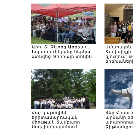
Արհ. Տ. Գևորգ Արքեպս.
Ամառային
Նորատունկյանը ներկա
Ջավախքի 
գտնվեց Թորիայի տոնին
գյուղում` 
երեխաներ
Հայ կաթողիկէ
Տեր Հիսու
երիտասարդական
արձանի օ
միության ճամբարը
արարողութ
Ստեփանավանում
Ձիթհանքով