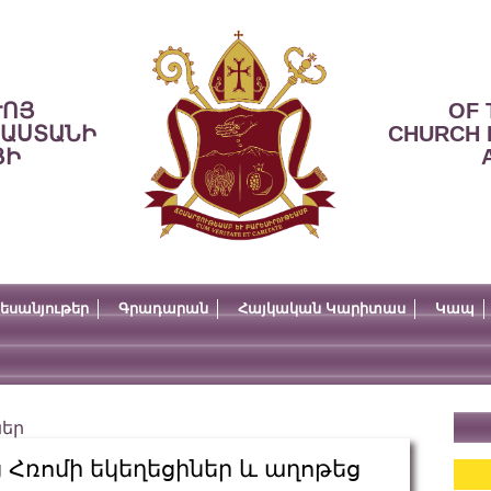
ՒՈՅ
OF 
ՍԱՍՏԱՆԻ
CHURCH 
ՅԻ
եսանյութեր
Գրադարան
Հայկական Կարիտաս
Կապ
ներ
Հռոմի եկեղեցիներ և աղոթեց