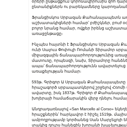
օրերի ընթացքում կորոնավիրուսին զոհ դարձ
ընտանիքներն ու բարեկամները կարողանան
Ֆրանցիսկոս Սրբազան Քահանայապետն աղո
աշխատակիցների համար՝ բժիշկներ, բուժ օգ
բոլոր նրանց համար, ովքեր իրենց աշխատա
առաջընթացը։
Ինչպես հայտնի է Ֆրանցիսկոս Սրբազան Ք
ունի Սալուս Փոփուլի Ռոմանի Տիրամոր սր
միջազգային ճանապարհորդությունից առաջ 
մատուռը, որպեսզի, նախ, Տիրամորը հանձն
ապա՝ ճանապարհորդությունն ավարտելուց հ
առաքելության համար։
593թ․ Գրիգոր Ա Սրբազան Քահանայապետը 
հրաշագործ սրբապատկերով շրջելով Հռոմի
ավարտը, իսկ 1837թ․ Գրիգոր Ժ Քահանայապե
խոլերայի համաճարակին վերջ դնելու համա
Անդրադառնալով «San Marcello al Corso» եկ
հրաշքներին՝ հարկավոր է հիշել 1519թ․ մայիս
ամբողջությամբ կործանեց Սան Մարչելլոյի 
տակից դուրս հանեցին խորանի խաչելության