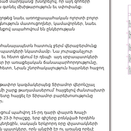
ած մարդկանց՝ խնդրելով, որ այդ զոհերի
 գտնել մխիթարություն եւ սփոփանք։
թեց նաեւ առողջապահական ոլորտի բոլոր
նություն մատուցողներ, կամավորներ, նաեւ
նքով ապահովում են ընկերության
ահանայապետն հատուկ ջերմ վերաբերմունք
բապատկերի նկատմամբ։ Նա յուրաքանչյուր
եւ հետո գնում էր դեպի այդ սրբապատկերի
եր իր առաքելական ճանապարհորդությունը,
ետո, Նրան շնորհակալություն հայտներ հաջող
թափոր կազմակերպեց Տիրամոր վերոնշյալ
 մի շարք թաղամասերում՝ հայցելով ժանտախտի
տը հայցել էր Տիրամոր բարեխոսությունը
ր։
եղեցում պահվող 15-րդ դարի փայտե Խաչի
ի 23-ի հրաշքը, երբ գիշերը բռնկված հրդեհն
եկեղեցին, սակայն երկրորդ օրը փլատակների
 պատկերը, որն անբիծ էր ու առանց որեւէ