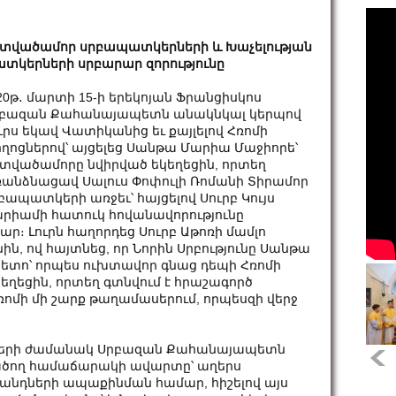
տվածամոր սրբապատկերների և Խաչելության
տկերների սրբարար զորությունը
20թ․ մարտի 15-ի երեկոյան Ֆրանցիսկոս
բազան Քահանայապետն անակնկալ կերպով
ւրս եկավ Վատիկանից եւ քայլելով Հռոմի
ղոցներով՝ այցելեց Սանթա Մարիա Մաջիորե՝
տվածամորը նվիրված եկեղեցին, որտեղ
անձնացավ Սալուս Փոփուլի Ռոմանի Տիրամոր
բապատկերի առջեւ՝ հայցելով Սուրբ Կույս
րիամի հատուկ հովանավորությունը
։ Լուրն հաղորդեց Սուրբ Աթոռի մամլո
ն, ով հայտնեց, որ Նորին Սրբությունը Սանթա
հետո՝ որպես ուխտավոր գնաց դեպի Հռոմի
 եկեղեցին, որտեղ գտնվում է հրաշագործ
 Հռոմի մի շարք թաղամասերում, որպեսզի վերջ
թքների ժամանակ Սրբազան Քահանայապետն
լածող համաճարակի ավարտը՝ աղերս
անդների ապաքինման համար, հիշելով այս