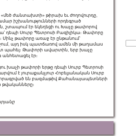
վ «մեծ ժանտախտի» թիրախ եւ ժողովուրդը,
մար իշխանությունների որդեգրած
, շտապում էր եկեղեցի ու Խաչը թափորով
՝ դեպի Սուրբ Պետրոսի Բազիլիկա։ Թափորը
-ը։ Մինչ թափորը առաջ էր ընթանում՝
Sear
ւմ, այդ իսկ պատճառով ամեն մի թաղամաս
for:
ոտ պահել։ Թափորի ավարտին, երբ խաչը
 անհետացել էր։
եցու խաչի թափորի երթը դեպի Սուրբ Պետրոսի
արվում է յուրաքանչյուր Հոբելյանական Սուրբ
 փորագրված են բազմաթիվ Քահանայապետների
ի թվականները։
արյանը