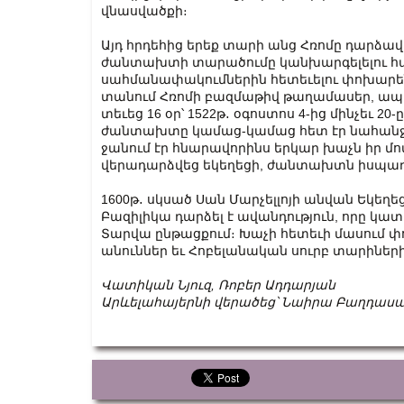
վնասվածքի։
Այդ հրդեհից երեք տարի անց Հռոմը դարձա
ժանտախտի տարածումը կանխարգելելու հա
սահմանափակումներին հետեւելու փոխարեն
տանում Հռոմի բազմաթիվ թաղամասեր, ապա
տեւեց 16 օր՝ 1522թ․ օգոստոս 4-ից մինչեւ 20
ժանտախտը կամաց-կամաց հետ էր նահանջո
ջանում էր հնարավորինս երկար խաչն իր մ
վերադարձվեց եկեղեցի, ժանտախտն իսպառ
1600թ․ սկսած Սան Մարչելլոյի անվան Եկեղ
Բազիլիկա դարձել է ավանդություն, որը կատ
Տարվա ընթացքում։ Խաչի հետեւի մասում
անուններ եւ Հոբելանական սուրբ տարիներ
Վատիկան Նյուզ, Ռոբեր Ադդարյան
Արևելահայերնի վերածեց՝ Նաիրա Բաղդաս