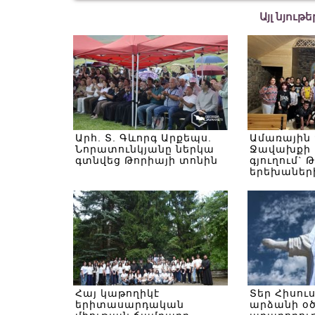
Այլ նյութ
Արհ. Տ. Գևորգ Արքեպս.
Ամառային
Նորատունկյանը ներկա
Ջավախքի 
գտնվեց Թորիայի տոնին
գյուղում` 
երեխաներ
Հայ կաթողիկէ
Տեր Հիսու
երիտասարդական
արձանի օ