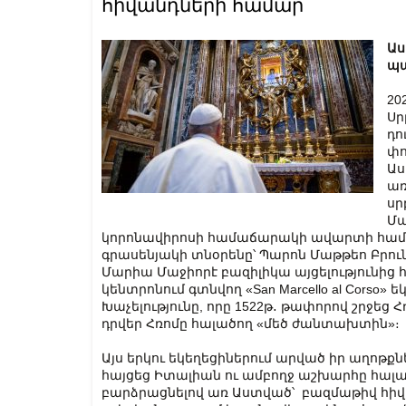
հիվանդների համար
Աս
պա
20
Սր
դո
փո
Աս
առ
սր
Մա
կորոնավիրոսի համաճարակի ավարտի համար
գրասենյակի տնօրենը՝ Պարոն Մաթթեո Բրունի
Մարիա Մաջիորէ բազիլիկա այցելությունից 
կենտրոնում գտնվող «San Marcello al Corso»
Խաչելությունը, որը 1522թ․ թափորով շրջեց
դրվեր Հռոմը հալածող «մեծ ժանտախտին»։
Այս երկու եկեղեցիներում արված իր աղո
հայցեց Իտալիան ու ամբողջ աշխարհը հա
բարձրացնելով առ Աստված՝ բազմաթիվ հիվ