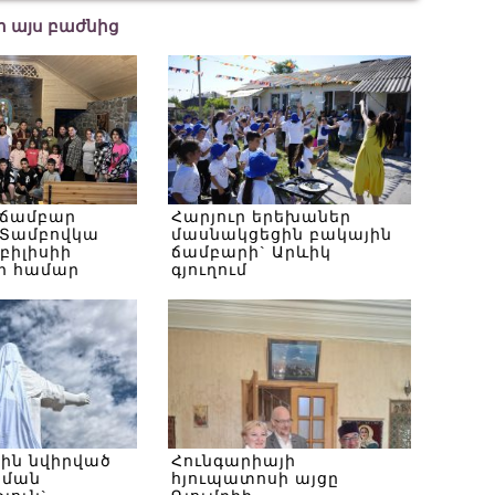
եր այս բաժնից
 ճամբար
Հարյուր երեխաներ
Տամբովկա
մասնակցեցին բակային
Թբիլիսիի
ճամբարի` Արևիկ
ի համար
գյուղում
սին նվիրված
Հունգարիայի
ծման
հյուպատոսի այցը