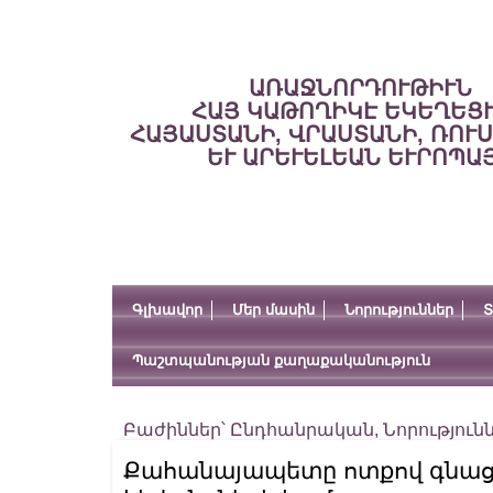
ԱՌԱՋՆՈՐԴՈՒԹԻՒՆ
ՀԱՅ ԿԱԹՈՂԻԿԷ ԵԿԵՂԵՑ
ՀԱՅԱՍՏԱՆԻ, ՎՐԱՍՏԱՆԻ, ՌՈՒ
ԵՒ ԱՐԵՒԵԼԵԱՆ ԵՒՐՈՊԱ
Գլխավոր
Մեր մասին
Նորություններ
Տ
Պաշտպանության քաղաքականություն
Բաժիններ՝
Ընդհանրական
,
Նորություն
Քահանայապետը ոտքով գնաց 