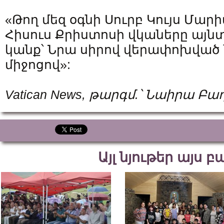
«Թող մեզ օգնի Սուրբ Կույս Մար
Հիսուս Քրիստոսի վկաները այնտ
կանք՝ Նրա սիրով վերափոխված 
միջոցով»:
Vatican
News
,
թարգմ
.
՝
Նաիրա
Բա
Այլ նյութեր այս 