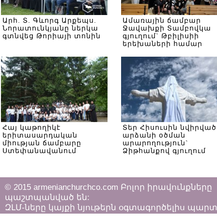
Արհ. Տ. Գևորգ Արքեպս.
Ամառային ճամբար
Նորատունկյանը ներկա
Ջավախքի Տամբովկա
գտնվեց Թորիայի տոնին
գյուղում` Թբիլիսիի
երեխաների համար
Հայ կաթողիկէ
Տեր Հիսուսին նվիրված
երիտասարդական
արձանի օծման
միության ճամբարը
արարողություն`
Ստեփանավանում
Ձիթհանքով գյուղում
© 2015 armenianchurchco.com Բոլոր իրավունքները
պաշտպանված են:
ԶԼՄ-ները կայքի նյութերն օգտագործելիս պար