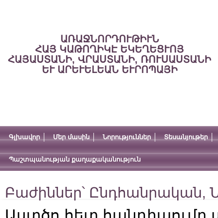
ԱՌԱՋՆՈՐԴՈՒԹԻՒՆ
ՀԱՅ ԿԱԹՈՂԻԿԷ ԵԿԵՂԵՑՒՈՅ
ՀԱՅԱՍՏԱՆԻ, ՎՐԱՍՏԱՆԻ, ՌՈՒՍԱՍՏԱՆԻ
ԵՒ ԱՐԵՒԵԼԵԱՆ ԵՒՐՈՊԱՅԻ
Գլխավոր
Մեր մասին
Նորություններ
Տեսանյութեր
Պաշտպանության քաղաքականություն
Բաժիններ՝
Ընդհանրական
,
Ն
Աստծո հետ հանդիպումը