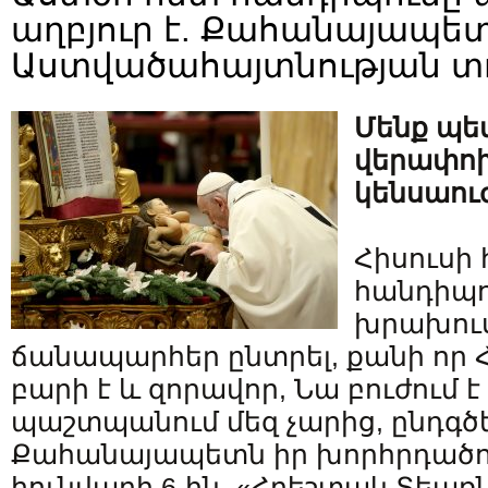
աղբյուր է. Քահանայապե
Աստվածահայտնության տ
Մենք պե
վերափոխ
կենսաու
Հիսուսի 
հանդիպո
խրախուսո
ճանապարհեր ընտրել, քանի որ 
բարի է և զորավոր, Նա բուժում է
պաշտպանում մեզ չարից, ընդգծ
Քահանայապետն իր խորհրդածու
հունվարի 6-ին, «Հրեշտակ Տեառ