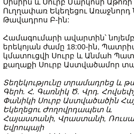
Սիսիին և Սուրբ Մարկոսի Աթոռ
Ուղղափառ Եկեղեցու Առաջնորդ Ն
Թավադրոս Բ-ին:
Համագումարի ավարտին՝ նոյեմբե
երեկոյան ժամը 18:00-ին, Պատր
կմատուցվի Սուրբ և Անմահ Պա
քաղաքի Սուրբ Աստվածամոր տա
Տեղեկությունը տրամադրեց և թ
Գերհ. Հ. Գառնիկ Ծ. Վրդ. Հովսե
Փանիկի Սուրբ Աստվածածին Հա
Եկեղեցու Ժողովրդապետ և
Հայաստանի, Վրաստանի, Ռուսա
Եվրոպայի