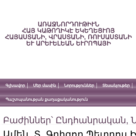
ԱՌԱՋՆՈՐԴՈՒԹԻՒՆ
ՀԱՅ ԿԱԹՈՂԻԿԷ ԵԿԵՂԵՑՒՈՅ
ՀԱՅԱՍՏԱՆԻ, ՎՐԱՍՏԱՆԻ, ՌՈՒՍԱՍՏԱՆԻ
ԵՒ ԱՐԵՒԵԼԵԱՆ ԵՒՐՈՊԱՅԻ
Գլխավոր
Մեր մասին
Նորություններ
Տեսանյութեր
Պաշտպանության քաղաքականություն
Բաժիններ՝
Ընդհանրական
,
Ն
Ամեն. Տ. Գրիգոր Պետրոս 