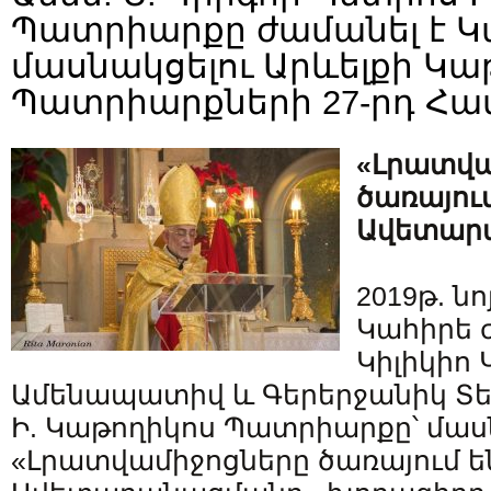
Պատրիարքը ժամանել է Կ
մասնակցելու Արևելքի Կա
Պատրիարքների 27-րդ Հա
«Լրատվա
ծառայում
Ավետար
2019թ. նո
Կահիրե 
Կիլիկիո 
Ամենապատիվ և Գերերջանիկ Տե
Ի. Կաթողիկոս Պատրիարքը՝ մաս
«Լրատվամիջոցները ծառայում ե