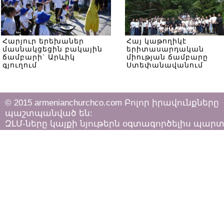
Հարյուր երեխաներ
Հայ կաթողիկէ
մասնակցեցին բակային
երիտասարդական
ճամբարի` Արևիկ
միության ճամբարը
գյուղում
Ստեփանավանում
© 2015 armenianchurchco.com Բոլոր իրավունքները
պաշտպանված են:
ԶԼՄ-ները կայքի նյութերն օգտագործելիս պար
հետևել «Հեղինակային իրավունքի և հարակից
իրավունքների մասին»
ՀՀ օրենքի դրույթներին: