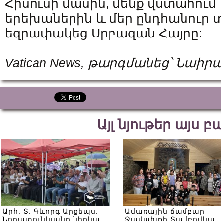
Հիսուսի մասին, մենք վստահու
երեխաներին և մեր ընդհանուր տ
եզրափակեց Սրբազան Հայրը:
Vatican News, թարգմանեց՝ Նաի
Այլ նյութեր այս 
Արհ. Տ. Գևորգ Արքեպս.
Ամառային ճամբար
Նորատունկյանը ներկա
Ջավախքի Տամբովկա