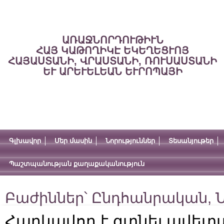
ԱՌԱՋՆՈՐԴՈՒԹԻՒՆ
ՀԱՅ ԿԱԹՈՂԻԿԷ ԵԿԵՂԵՑՒՈՅ
ՀԱՅԱՍՏԱՆԻ, ՎՐԱՍՏԱՆԻ, ՌՈՒՍԱՍՏԱՆԻ
ԵՒ ԱՐԵՒԵԼԵԱՆ ԵՒՐՈՊԱՅԻ
Գլխավոր
Մեր մասին
Նորություններ
Տեսանյութեր
Պաշտպանության քաղաքականություն
Բաժիններ՝
Ընդհանրական
,
Ն
Հարկավոր է գտնել ավե