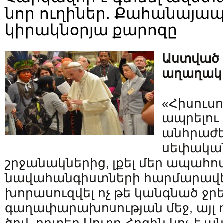
նոր ուղիներ. Քահանայա
կիրակնօրյա քարոզը
Աստված 
աղաղակ
«Հիսուս
ապրելու
անհրաժեշ
սեփական
շրջանակներից, լքել մեր ապահո
նավահանգիստների հարմարավ
խորասուզվել ոչ թե կանգնած ջր
գաղափարախոսության մեջ, այլ դ
ծով, որտեղ Սուրբ Հոգին կոչ է ան