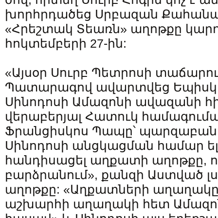
խորհրդածեց Սրբազան Քահան
«Հրեշտակ Տեառն» աղոթքը կարդ
հոկտեմբերի 27-ին:
«Այսօր Սուրբ Պետրոսի տաճարու
Պատարագով ավարտվեց Եպիս
Սինոդոսի Ամազոնի ավազանի հ
վերաբերյալ Հատուկ համագում
Ֆրանցիսկոս Պապը՝ պարզաբանել
Սինոդոսի անցկացման համար ե
հանդիսացել աղքատի աղոթքը, ո
բարձրանում», քանզի Աստված լս
աղոթքը: «Աղքատների աղաղակը
աշխարհի աղաղակի հետ Ամազոն