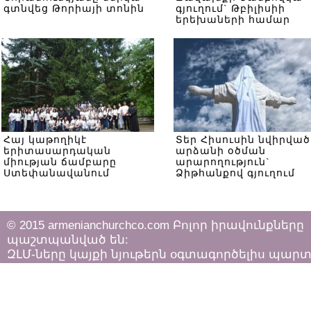
գտնվեց Թորիայի տոնին
գյուղում` Թբիլիսիի
երեխաների համար
Հայ կաթողիկէ
Տեր Հիսուսին նվիրված
երիտասարդական
արձանի օծման
միության ճամբարը
արարողություն`
Ստեփանավանում
Ձիթհանքով գյուղում
© 2015 armenianchurchco.com Բոլոր իրավունքները
պաշտպանված են:
ԶԼՄ-ները կայքի նյութերն օգտագործելիս պար
հետևել «Հեղինակային իրավունքի և հարակից
իրավունքների մասին»
ՀՀ օրենքի դրույթներին: