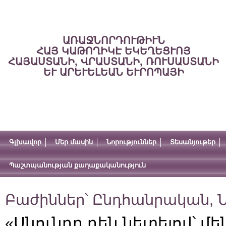
ԱՌԱՋՆՈՐԴՈՒԹԻՒՆ
ՀԱՅ ԿԱԹՈՂԻԿԷ ԵԿԵՂԵՑՒՈՅ
ՀԱՅԱՍՏԱՆԻ, ՎՐԱՍՏԱՆԻ, ՌՈՒՍԱՍՏԱՆԻ
ԵՒ ԱՐԵՒԵԼԵԱՆ ԵՒՐՈՊԱՅԻ
Գլխավոր
Մեր մասին
Նորություններ
Տեսանյութեր
Պաշտպանության քաղաքականություն
Բաժիններ՝
Ընդհանրական
,
Ն
«Սնունդը դեն նետելով՝ մ