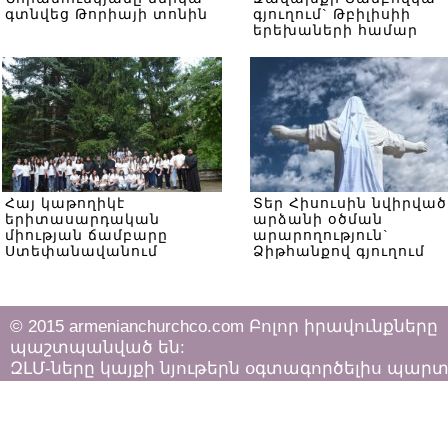
գտնվեց Թորիայի տոնին
գյուղում` Թբիլիսիի
երեխաների համար
Հայ կաթողիկէ
Տեր Հիսուսին նվիրված
երիտասարդական
արձանի օծման
միության ճամբարը
արարողություն`
Ստեփանավանում
Ձիթհանքով գյուղում
© 2015 armenianchurchco.com Բոլոր իրավունքները
պաշտպանված են:
ԶԼՄ-ները կայքի նյութերն օգտագործելիս պար
հետևել «Հեղինակային իրավունքի և հարակից
իրավունքների մասին»
ՀՀ օրենքի դրույթներին: