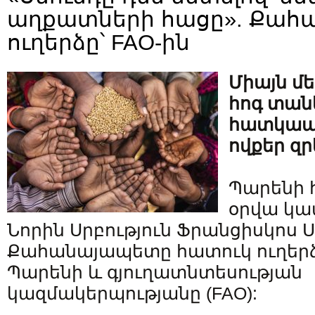
աղքատների հացը». Քահ
ուղերձը՝ FAO-ին
Միայն մ
հոգ տանե
հատկապե
ովքեր զր
Պարենի 
օրվա կա
Նորին Սրբություն Ֆրանցիսկոս
Քահանայապետը հատուկ ուղերձ
Պարենի և գյուղատնտեսության
կազմակերպությանը (FAO):