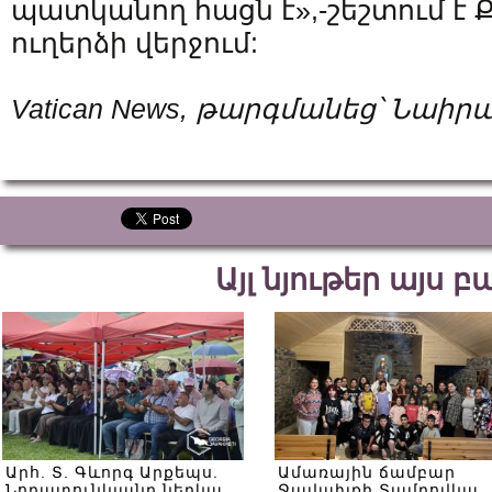
պատկանող հացն է»,-շեշտում է
ուղերձի վերջում:
Vatican News, թարգմանեց՝ Նաի
Այլ նյութեր այս 
Արհ. Տ. Գևորգ Արքեպս.
Ամառային ճամբար
Նորատունկյանը ներկա
Ջավախքի Տամբովկա