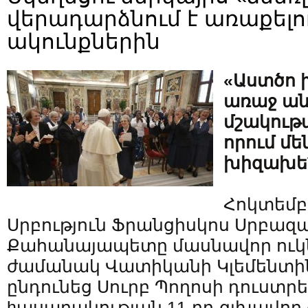
վերադարձնում է առաքելո
ակունքներին
«Աստծո խ
առաջ ան
մշակութ
որում մե
խիզախե՛
Հոկտեմբե
Սրբություն Ֆրանցիսկոս Սրբազ
Քահանայապետը մասնավոր ուկ
ժամանակ Վատիկանի Կլեմենտին
ընդունեց Սուրբ Պողոսի դուստր
hասարակության 11-րդ գլխավոր