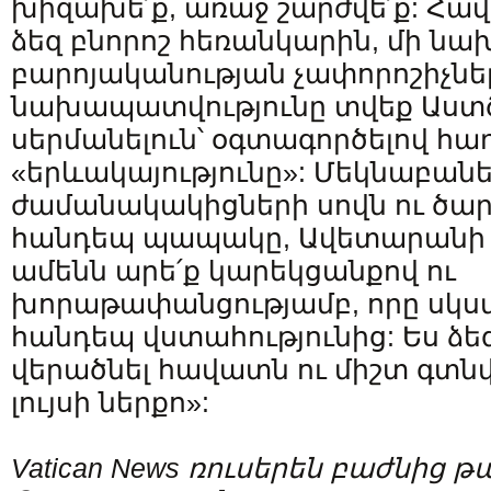
խիզախե՛ք, առաջ շարժվե՛ք: Հ
ձեզ բնորոշ հեռանկարին, մի ն
բարոյականության չափորոշիչներ
նախապատվությունը տվեք Աստ
սերմանելուն՝ օգտագործելով հա
«երևակայությունը»: Մեկնաբանե
ժամանակակիցների սովն ու ծար
հանդեպ պապակը, Ավետարանի հ
ամենն արե՛ք կարեկցանքով ու
խորաթափանցությամբ, որը սկսվ
հանդեպ վստահությունից: Ես ձեզ
վերածնել հավատն ու միշտ գտնվ
լույսի ներքո»:
Vatican News ռուսերեն բաժնից 