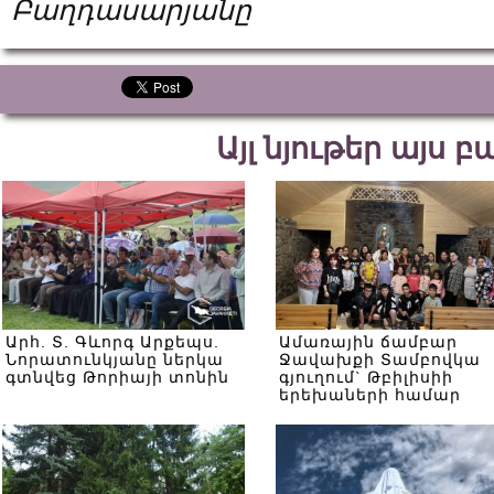
Բաղդասարյանը
Այլ նյութեր այս 
Արհ. Տ. Գևորգ Արքեպս.
Ամառային ճամբար
Նորատունկյանը ներկա
Ջավախքի Տամբովկա
գտնվեց Թորիայի տոնին
գյուղում` Թբիլիսիի
երեխաների համար