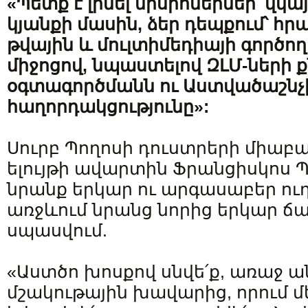
«
Պետք
է
լինել
միսիոներներ՝
վկայ
կյանքի
մասին
, ձեր դեպքում՝ 
թվային և մուլտիմեդիա
յի
գործող
միջոցով,
նպաստելով
ԶԼՄ-ների
օգտագործմանն
ու
Աստվածաշնչ
հաղորդակցությունը»:
Սուրբ Պողոսի դուստրերի միաբա
ելույթի ավարտին Ֆրանցիսկոս Պ
նրանք երկար ու արգասաբեր ուղ
առջևում նրանց նորից երկար ճ
սպասվում.
«Աստծո խոսքով սնվե՛ք, առաջ ան
մշակութային խավարից, որում մ