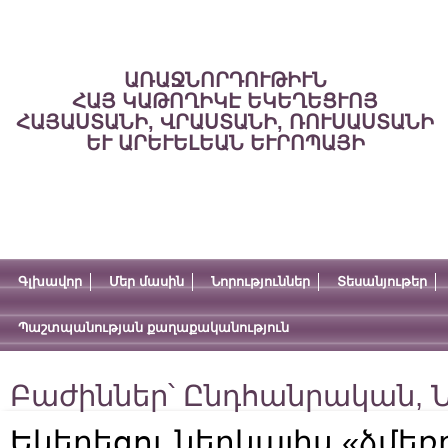
ԱՌԱՋՆՈՐԴՈՒԹԻՒՆ
ՀԱՅ ԿԱԹՈՂԻԿԷ ԵԿԵՂԵՑՒՈՅ
ՀԱՅԱՍՏԱՆԻ, ՎՐԱՍՏԱՆԻ, ՌՈՒՍԱՍՏԱՆԻ
ԵՒ ԱՐԵՒԵԼԵԱՆ ԵՒՐՈՊԱՅԻ
Գլխավոր
Մեր մասին
Նորություններ
Տեսանյութեր
Պաշտպանության քաղաքականություն
Բաժիններ՝
Ընդհանրական
,
Ն
Եկեղեցու ներկայիս «ձմեռ