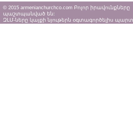
© 2015 armenianchurchco.com Բոլոր իրավունքները
պաշտպանված են:
ԶԼՄ-ները կայքի նյութերն օգտագործելիս պար
հետևել «Հեղինակային իրավունքի և հարակից
իրավունքների մասին»
ՀՀ օրենքի դրույթներին: