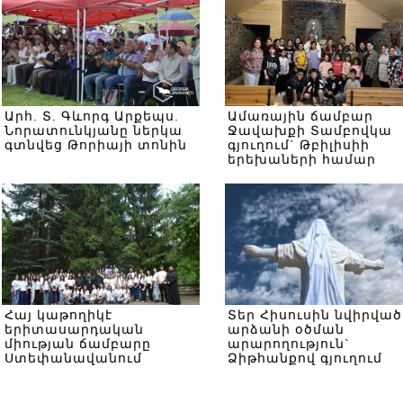
Արհ. Տ. Գևորգ Արքեպս.
Ամառային ճամբար
Նորատունկյանը ներկա
Ջավախքի Տամբովկա
գտնվեց Թորիայի տոնին
գյուղում` Թբիլիսիի
երեխաների համար
Հայ կաթողիկէ
Տեր Հիսուսին նվիրված
երիտասարդական
արձանի օծման
միության ճամբարը
արարողություն`
Ստեփանավանում
Ձիթհանքով գյուղում