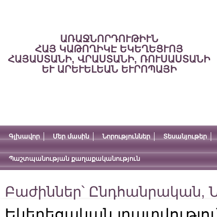
ԱՌԱՋՆՈՐԴՈՒԹԻՒՆ
ՀԱՅ ԿԱԹՈՂԻԿԷ ԵԿԵՂԵՑՒՈՅ
ՀԱՅԱՍՏԱՆԻ, ՎՐԱՍՏԱՆԻ, ՌՈՒՍԱՍՏԱՆԻ
ԵՒ ԱՐԵՒԵԼԵԱՆ ԵՒՐՈՊԱՅԻ
Գլխավոր
Մեր մասին
Նորություններ
Տեսանյութեր
Պաշտպանության քաղաքականություն
Բաժիններ՝
Ընդհանրական
,
Ն
Եկեղեցական լրատվությու