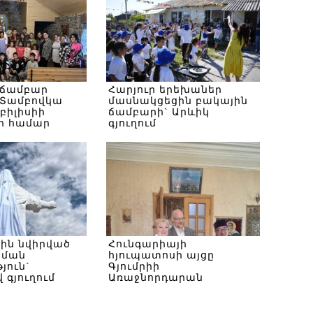
 ճամբար
Հարյուր երեխաներ
Տամբովկա
մասնակցեցին բակային
Թբիլիսիի
ճամբարի` Արևիկ
ի համար
գյուղում
սին նվիրված
Հունգարիայի
ծման
հյուպատոսի այցը
յուն`
Գյումրիի
 գյուղում
Առաջնորդարան