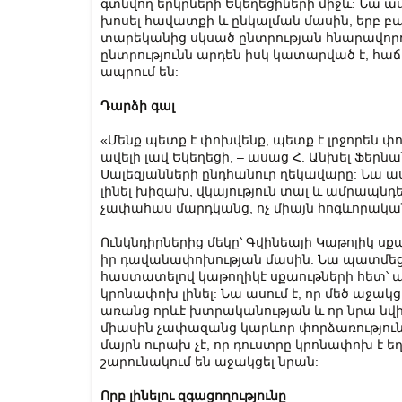
գտնվող երկրների Եկեղեցիների միջև: Նա 
խոսել հավատքի և ընկալման մասին, երբ 
տարեկանից սկսած ընտրության հնարավորու
ընտրությունն արդեն իսկ կատարված է, հաճ
ապրում են:
Դարձի գալ
«Մենք պետք է փոխվենք, պետք է լրջորեն 
ավելի լավ Եկեղեցի, – ասաց Հ. Անխել Ֆերն
Սալեզյանների ընդհանուր ղեկավարը: Նա աս
լինել խիզախ, վկայություն տալ և ամրապնդե
չափահաս մարդկանց, ոչ միայն հոգևորակա
Ունկնդիրներից մեկը՝ Գվինեայի Կաթոլիկ 
իր դավանափոխության մասին: Նա պատմեց,
հաստատելով կաթողիկէ սքաութների հետ՝ այ
կրոնափոխ լինել: Նա ասում է, որ մեծ աջակցո
առանց որևէ խտրականության և որ նրա նվի
միասին չափազանց կարևոր փորձառություն է 
մայրն ուրախ չէ, որ դուստրը կրոնափոխ է եղե
շարունակում են աջակցել նրան:
Որբ լինելու զգացողություն
ը