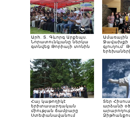
Արհ. Տ. Գևորգ Արքեպս.
Ամառային
Նորատունկյանը ներկա
Ջավախքի 
գտնվեց Թորիայի տոնին
գյուղում` 
երեխաներ
Հայ կաթողիկէ
Տեր Հիսու
երիտասարդական
արձանի օ
միության ճամբարը
արարողութ
Ստեփանավանում
Ձիթհանքով