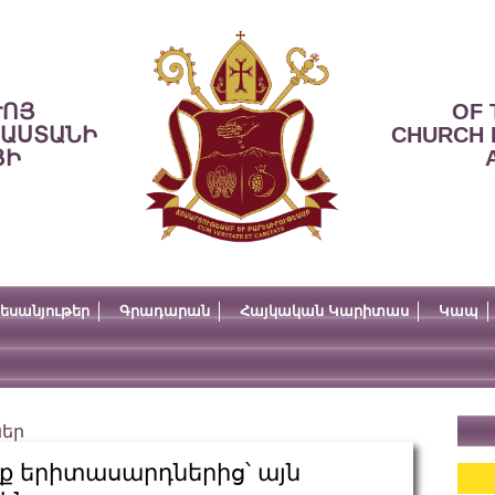
ՒՈՅ
OF 
ՍԱՍՏԱՆԻ
CHURCH 
ՅԻ
եսանյութեր
Գրադարան
Հայկական Կարիտաս
Կապ
ներ
նք երիտասարդներից՝ այն