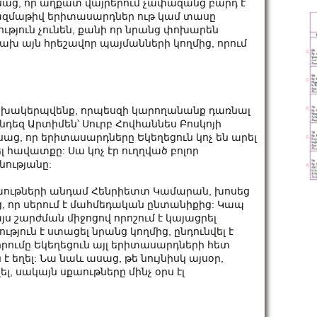
ասաց, որ աղքատ վայրերում չափազանց բարդ է
բազմաթիվ երիտասարդներ ութ կամ տասը
թյուն չունեն, քանի որ նրանց փոխարեն
ախ այն հրեշավոր պայմանների կողմից, որում
փոխակերպվենք, որպեսզի կարողանանք դառնալ
անդեզ Արտիմեն՝ Սուրբ Հովհաննես Բոսկոյի
աց, որ երիտասարդները Եկեղեցուն կոչ են արել
լ հավատքը: Սա կոչ էր ուղղված բոլոր
նությանը:
սքաութների անդամ Հենրիետտ Կամարան, խոսեց
 որ սերում է մահմեդական ընտանիքից: Կապ
ս շարժման միջոցով որոշում է կայացրել
ւթյուն է ստացել նրանց կողմից, ընդունվել է
րումը Եկեղեցուն այլ երիտասարդների հետ
եղել: Նա նաև ասաց, թե նույնիսկ այսօր,
լ, սակայն սքաութները մինչ օրս էլ