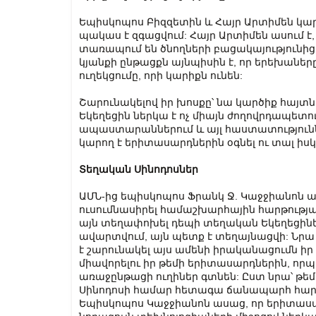
Եպիսկոպոս Բիզզետին և Հայր Արտիմեն կարծ
պակաս է զգացվում: Հայր Արտիմեն ասում է
տառապում են ծնողների բացակայությունից
կյանքի ընթացքն այնպիսին է, որ երեխաները
ուղեկցումը, որի կարիքն ունեն:
Շարունակելով իր խոսքը՝ նա կարծիք հայտնեց
Եկեղեցին ներկա է ոչ միայն ժողովրդապետութ
ապաստարաններում և այլ հաստատություններ
կարող է երիտասարդներին օգնել ու տալ իսկ
Տեղական Սինոդոսներ
ԱՄՆ-ից եպիսկոպոս Ֆրանկ Ջ. Կաջջիանոն ա
ուսումնասիրել համաշխարհային հարթության
այն տեղափոխել դեպի տեղական Եկեղեցիների
ավարտվում, այն պետք է տեղայնացվի: Նրա 
է շարունակել այս ամենի իրականացումն իր
միավորելու իր թեմի երիտասարդներին, որպե
առաջընթացի ուղիներ գտնեն: Ըստ նրա՝ թե
Սինոդոսի համար հետագա ճանապարհ հարթել
Եպիսկոպոս Կաջջիանոն ասաց, որ երիտասար