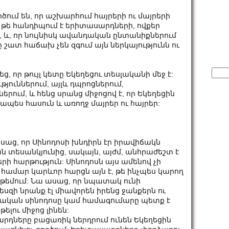
ում են, որ աշխարհում հայրերի ու մայրերի
, թե հանդիպում է երիտասարդների, ովքեր
, և, որ նույնիսկ ավանդական ընտանիքներում
 շատ հաճախ չեն զգում այն ներկայությունն ու
Sear
, որ թույլ կետը Եկեղեցու տեսլականի մեջ է:
for:
յուններում, այլև դպրոցներում,
ում, և հենց սրանց միջոցով է, որ Եկեղեցին
ապես հասուն և առողջ մայրեր ու հայրեր:
սաց, որ Սինոդոսի խնդիրն էր իրավիճակն
 տեսանկյունից, սակայն, այժմ, անհրաժեշտ է
 հարթություն: Սինոդոսն այս ամենով չի
համար կարևոր հարցն այն է, թե ինչպես կարող
 թեմում: Նա ասաց, որ նպատակ ունի
սզի նրանք էլ միավորեն իրենց ջանքերն ու
մական սինոդոսը կամ համագումարը պետք է
ու միջոց լինեն:
դները բացառիկ ներդրում ունեն Եկեղեցին