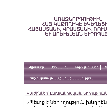
ԱՌԱՋՆՈՐԴՈՒԹԻՒՆ
ՀԱՅ ԿԱԹՈՂԻԿԷ ԵԿԵՂԵՑ
ՀԱՅԱՍՏԱՆԻ, ՎՐԱՍՏԱՆԻ, ՌՈՒ
ԵՒ ԱՐԵՒԵԼԵԱՆ ԵՒՐՈՊԱ
Գլխավոր
Մեր մասին
Նորություններ
Տ
Պաշտպանության քաղաքականություն
Բաժիններ՝
Ընդհանրական
,
Նորություն
«Պետք է ներողություն խնդրե