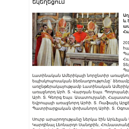
եկեղեցում
Աղ
և 
աս
Հա
20
հա
Պա
Հա
Տե
Պա
Լատինական Ամերիկայի նորընտիր առաջնորդ 
եպիսկոպոսական ձեռնադրությունը` ձեռամ
առընթերակայությամբ Լատինական Ամերիկ
առաջնորդ Արհ. Տ. Վարդան Եպս. Պողոսյան
Արհ. Տ. Գեորգ Եպս. Ասատուրյանի, Հայաս
Եվրոպայի առաջնորդ Արհի. Տ. Ռաֆայել Ար
Պատրիարքական փոխանորդ Արհի. Տ. Օգոստ
Սուրբ արարողությանը ներկա էին Արևելյա
Կարդինալ Լեոնարդո Սանդրին, Հունաստա