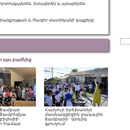
որտուգալերեն, իտալերեն և արաբերեն
տրիարքության և Ռադիո Վատիկանի կայքերը
Sear
for:
եր այս բաժնից
 ճամբար
Հարյուր երեխաներ
Տամբովկա
մասնակցեցին բակային
Թբիլիսիի
ճամբարի` Արևիկ
ի համար
գյուղում