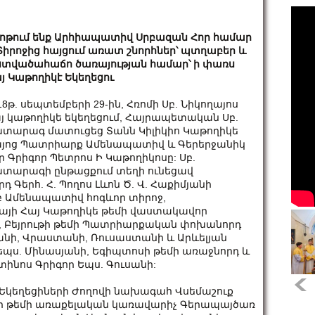
ոթում ենք Արհիապատիվ Սրբազան Հոր համար
Տիրոջից հայցում առատ շնորհներ՝ պտղաբեր և
տվածահաճո ծառայության համար՝ ի փառս
յ Կաթողիկէ Եկեղեցու
18թ. սեպտեմբերի 29-ին, Հռոմի Սբ. Նիկողայոս
յ կաթողիկե եկեղեցում, Հայրապետական Սբ.
տարագ մատուցեց Տանն Կիլիկիո Կաթողիկե
յոց Պատրիարք Ամենապատիվ և Գերերջանիկ
ր Գրիգոր Պետրոս Ի Կաթողիկոսը: Սբ.
տարագի ընթացքում տեղի ունեցավ
Գերհ. Հ. Պողոս Լևոն Ծ. Վ. Հաքիմյանի
բ Ամենապատիվ հոգևոր տիրոջ,
այի Հայ Կաթողիկե թեմի վաստակավոր
ի, Բեյրութի թեմի Պատրիարքական փոխանորդ
տանի, Վրաստանի, Ռուսաստանի և Արևելյան
քեպս. Մինասյանի, Եգիպտոսի թեմի առաջնորդ և
ինոս Գրիգոր Եպս. Գուսանի:
ն Եկեղեցիների Ժողովի նախագահ Վսեմաշուք
նի թեմի առաքելական կառավարիչ Գերապայծառ