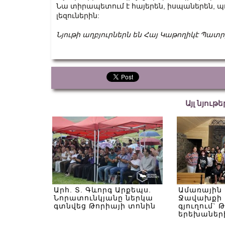
Նա տիրապետում է հայերեն, իսպաներեն, պ
լեզուներին:
Նյութի աղբյուրներն են Հայ Կաթողիկէ Պա
Այլ նյութ
Արհ. Տ. Գևորգ Արքեպս.
Ամառային
Նորատունկյանը ներկա
Ջավախքի 
գտնվեց Թորիայի տոնին
գյուղում` 
երեխաներ