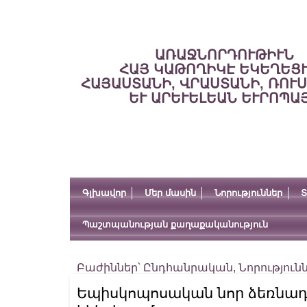
ԱՌԱՋՆՈՐԴՈՒԹԻՒՆ
ՀԱՅ ԿԱԹՈՂԻԿԷ ԵԿԵՂԵՑ
ՀԱՅԱՍՏԱՆԻ, ՎՐԱՍՏԱՆԻ, ՌՈՒ
ԵՒ ԱՐԵՒԵԼԵԱՆ ԵՒՐՈՊԱ
Գլխավոր
Մեր մասին
Նորություններ
Տ
Պաշտպանության քաղաքականություն
Բաժիններ՝
Ընդհանրական
,
Նորություն
Եպիսկոպոսական նոր ձեռնադրո