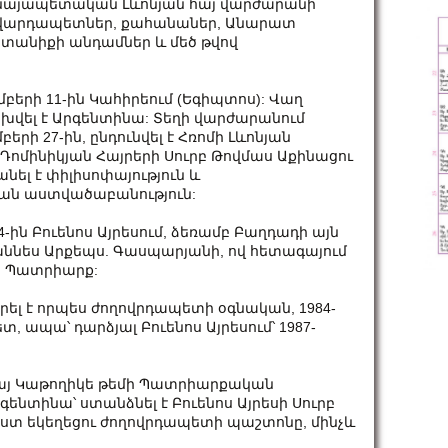
ահանայապետական Լևոնյան հայ վարժարանի
ը, վարդապետներ, քահանաներ, Անարատ
ընտանիքի անդամներ և մեծ թվով
եմբերի 11-ին Կահիրեում (Եգիպտոս): Վաղ
վել է Արգենտինա: Տեղի վարժարանում
երի 27-ին, ընդունվել է Հռոմի Լևոնյան
մինիկյան Հայրերի Սուրբ Թովմաս Աքինացու
լ է փիլիսոփայություն և
ան աստվածաբանություն:
4-ին Բուենոս Այրեսում, ձեռամբ Բաղդադի այն
աննես Արքեպս. Գասպարյանի, ով հետագայում
ս Պատրիարք:
րել է որպես ժողովրդապետի օգնական, 1984-
տ, ապա՝ դարձյալ Բուենոս Այրեսում՝ 1987-
 Հայ Կաթողիկե թեմի Պատրիարքական
ենտինա՝ ստանձնել է Բուենոս Այրեսի Սուրբ
ստ եկեղեցու ժողովրդապետի պաշտոնը, մինչև