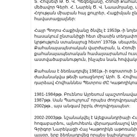
Տ. Հովսեփ Թ. Ծ. Վ. Պեզեզյանը, Հռոմի Ք
մեծավոր Գերհ. Հ. Նարեկ Ծ. Վ. Նաամոյան
Հղության միաբան հայ քույրեր, Հաքիմյան 
հավատացյալներ:
Հայր Պողոս Հաքիմյանը ծնվել է 1953թ.-ի նոյ
հասակում ընտանիքի հետ միասին տեղափոխ
կրթություն ստանալուց հետո՝ 1976թ. սեպտեմբ
Քահանայապետական վարժարան, և Հռոմի Դո
քահանայապետական համալսարանում ուսանե
աստվածաբանություն, ինչպես նաև հովվակ
Քահանա է ձեռնադրվել 1981թ.-ի օգոստոսի 1
ժամանակվա թեմի առաջնորդ՝ Արհ. Տ. Հովհ
դարձավ Հովհաննես Պետրոս ԺԸ Կաթողիկո
1981-1984թթ. Բուենոս Այրեսում պաշտոնավա
1987թթ. Սան Պաուլոյում՝ որպես ժողովրդապե
2002թթ., այս անգամ իբրև ժողովրդապետ:
2002-2003թթ. նշանակվել է Ալեքսանդրիայի
հոգաբարձու, այնուհետև վերադառնալով Արգ
Գրիգոր Նարեկացի Հայ Կաթողիկե աթոռանի
այսօր, երբ ձեռնադրվեց որպես եպիսկոպոս: