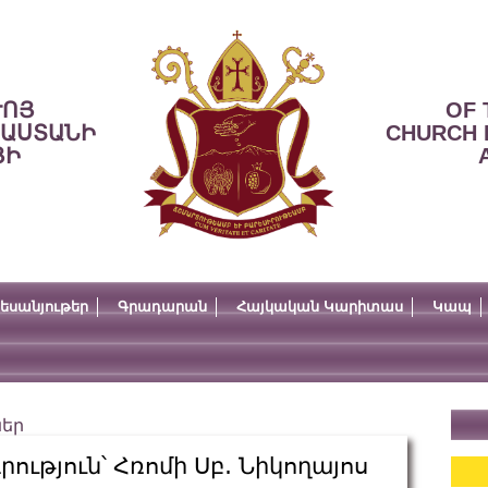
ՒՈՅ
OF 
ՍԱՍՏԱՆԻ
CHURCH 
ՅԻ
եսանյութեր
Գրադարան
Հայկական Կարիտաս
Կապ
ներ
ւթյուն՝ Հռոմի Սբ․ Նիկողայոս