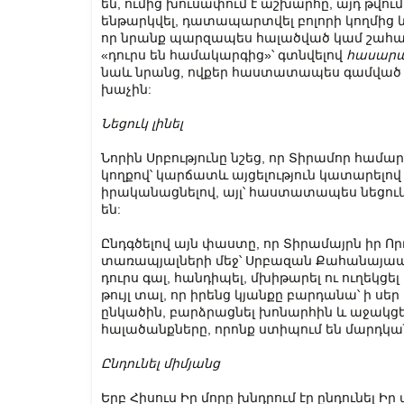
են, ումից խուսափում է աշխարհը, այդ թվո
ենթարկվել, դատապարտվել բոլորի կողմից և
որ նրանք պարզապես հալածված կամ շահագո
«դուրս են համակարգից»՝ գտնվելով
հասարա
նաև նրանց, ովքեր հաստատապես գամված 
խաչին:
Նեցուկ լինել
Նորին Սրբությունը նշեց, որ Տիրամոր համա
կողքով՝ կարճատև այցելություն կատարելո
իրականացնելով, այլ՝ հաստատապես նեցուկ 
են:
Ընդգծելով այն փաստը, որ Տիրամայրն իր Որ
տառապյալների մեջ՝ Սրբազան Քահանայապ
դուրս գալ, հանդիպել, մխիթարել ու ուղեկց
թույլ տալ, որ իրենց կյանքը բարդանա՝ ի սե
ընկածին, բարձրացնել խոնարհին և աջակցե
հալածանքները, որոնք ստիպում են մարդկա
Ընդունել միմյանց
Երբ Հիսուս Իր մորը խնդրում էր ընդունել Ի