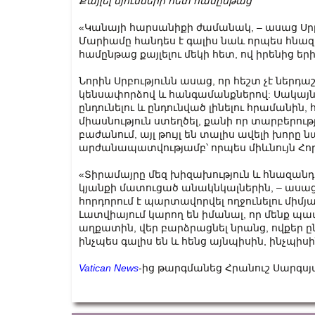
Քայլել մյուսների հետ համընթաց
«Կանայի հարսանիքի ժամանակ, – ասաց Ս
Մարիամը հանդես է գալիս նաև որպես հնա
համընթաց քայլելու մեկի հետ, ով իրենից ե
Նորին Սրբությունն ասաց, որ հեշտ չէ ներդ
կենսափորձով և հանգամանքներով: Սակայն,
ընդունելու և ընդունված լինելու հրամանին
միասնություն ստեղծել, քանի որ տարբերությ
բաժանում, այլ թույլ են տալիս ավելի խորը 
արժանապատվությամբ՝ որպես միևնույն Հոր 
«Տիրամայրը մեզ խիզախություն և հնազանդու
կյանքի մատուցած անակնկալներին, – աս
հորդորում է պարտավորվել ողջունելու միմյ
Լատվիայում կարող են իմանալ, որ մենք 
աղքատին, վեր բարձրացնել նրանց, ովքեր ընկ
ինչպես գալիս են և հենց այնպիսին, ինչպիս
Vatican News
-ից թարգմանեց Հրանուշ Սարգս