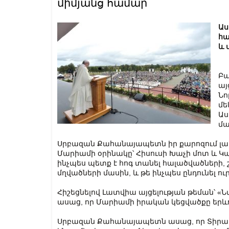
միմյանց համար
Աս
հա
և 
Բա
այ
Նո
մե
Աս
մա
Սրբազան Քահանայապետն իր քարոզում լատ
Մարիամի օրինակը՝ Հիսուսի Խաչի մոտ և Կա
ինչպես պետք է հոգ տանել հալածվածների, 
մղվածների մասին, և թե ինչպես ընդունել ու
Հիշեցնելով Լատվիա այցելության թեման՝ «Ն
ասաց, որ Մարիամի իրական կեցվածքը երևու
Սրբազան Քահանայապետն ասաց, որ Տիրամայ