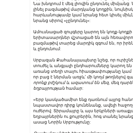
Նա խնդրում է մեզ լիովին ընդունել միմյանց:
լինել բազմաթիվ մարդկանց կողքին, նույնի
հարևանությամբ կամ նրանց հետ կիսել միև
նրանց սիրով «չընդունել»:
Ամուսնացած զույգերը կարող են կողք-կողքի 
երիտասարդներ վշտացած են այն հեռավորութ
բազմաթիվ տարեց մարդիկ զգում են, որ իրենց
և ընդունում:
Սրբազան Քահանայապետը նշեց, որ ուրիշներ
տուժել և անցյալի ընդհարումները կարող են
առանց տեղի տալու հիասթափությանը կամ ա
որ բաց է ներման առջև՝ մի կողմ թողնելով զ
որոնք բժշկում և ազատում են մեզ
, մեզ դարձ
եղբայրության
համար:
«Երբ կասկածամիտ ենք դառնում այլոց հանդ
նպաստավոր դիրք կունենանք, ավելի հաջող
ուժերով: Տիրամայրը և այս երկրների առաքյա
եղբայրներին ու քույրերին, հոգ տանել նրան
ասաց Նորին Սրբությունը: