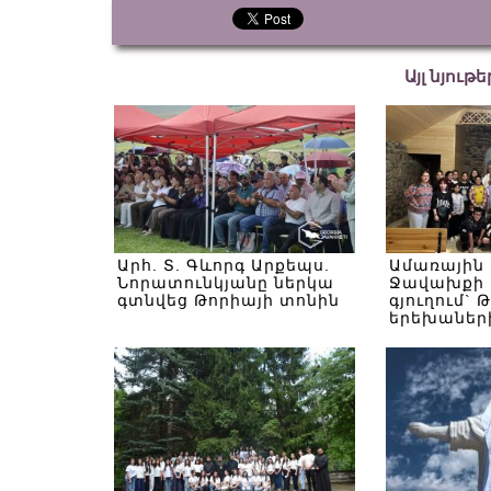
Այլ նյութ
Արհ. Տ. Գևորգ Արքեպս.
Ամառային
Նորատունկյանը ներկա
Ջավախքի 
գտնվեց Թորիայի տոնին
գյուղում` 
երեխաներ