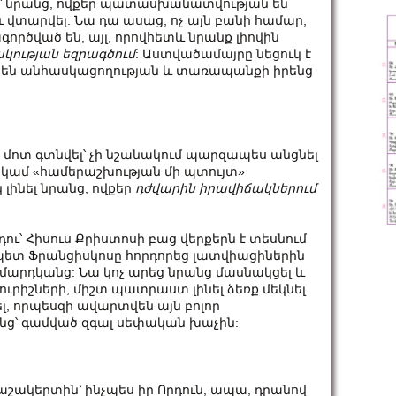
ւմ՝ նրանց, ովքեր պատասխանատվության են
 վտարվել: Նա դա ասաց, ոչ այն բանի համար,
րծված են, այլ, որովհետև նրանք լիովին
կության եզրագծում
: Աստվածամայրը նեցուկ է
են անհասկացողության և տառապանքի իրենց
ր մոտ գտնվել՝ չի նշանակում պարզապես անցնել
վ կամ «համերաշխության մի պտույտ»
լինել նրանց, ովքեր
դժվարին իրավիճակներում
դու՝ Հիսուս Քրիստոսի բաց վերքերն է տեսնում
ետ Ֆրանցիսկոսը հորդորեց լատվիացիներին
ել մարդկանց: Նա կոչ արեց նրանց մասնակցել և
ր ուրիշների, միշտ պատրաստ լինել ձեռք մեկնել
լ, որպեսզի ավարտվեն այն բոլոր
նց՝ գամված զգալ սեփական խաչին:
ր աշակերտին՝ ինչպես իր Որդուն, ապա, դրանով