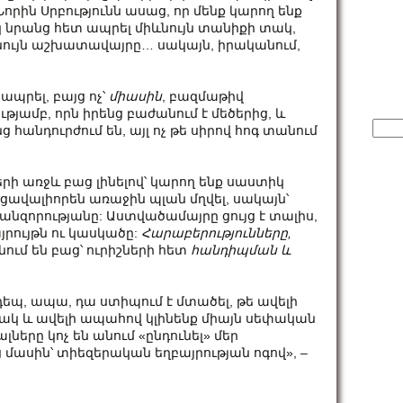
 Նորին Սրբությունն ասաց, որ մենք կարող ենք
սկ նրանց հետ ապրել միևնույն տանիքի տակ,
նույն աշխատավայրը… սակայն, իրականում,
ապրել, բայց ոչ՝
միասին
, բազմաթիվ
յամբ, որն իրենց բաժանում է մեծերից, և
Sear
 հանդուրժում են, այլ ոչ թե սիրով հոգ տանում
for:
ի առջև բաց լինելով՝ կարող ենք սաստիկ
 ցավալիորեն առաջին պլան մղվել, սակայն՝
նզորությանը: Աստվածամայրը ցույց է տալիս,
այրույթն ու կասկածը:
Հարաբերությունները,
նում են բաց՝ ուրիշների հետ
հանդիպման և
եպ, ապա, դա ստիպում է մտածել, թե ավելի
ակ և ավելի ապահով կլինենք միայն սեփական
լները կոչ են անում «ընդունել» մեր
ց մասին՝ տիեզերական եղբայրության ոգով», –