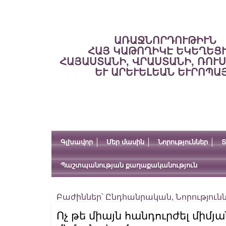
ԱՌԱՋՆՈՐԴՈՒԹԻՒՆ
ՀԱՅ ԿԱԹՈՂԻԿԷ ԵԿԵՂԵՑ
ՀԱՅԱՍՏԱՆԻ, ՎՐԱՍՏԱՆԻ, ՌՈՒ
ԵՒ ԱՐԵՒԵԼԵԱՆ ԵՒՐՈՊԱ
Գլխավոր
Մեր մասին
Նորություններ
Տ
Պաշտպանության քաղաքականություն
Բաժիններ՝
Ընդհանրական
,
Նորություն
Ոչ թե միայն հանդուրժել միմյա