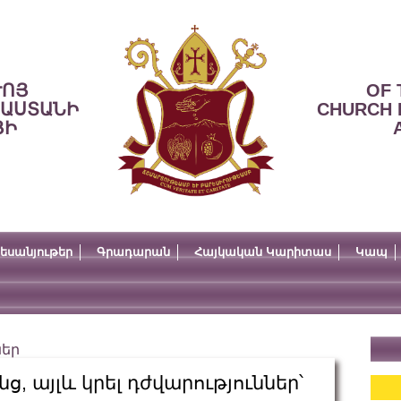
ՒՈՅ
OF 
ՍԱՍՏԱՆԻ
CHURCH 
ՅԻ
եսանյութեր
Գրադարան
Հայկական Կարիտաս
Կապ
ներ
նց, այլև կրել դժվարություններ՝