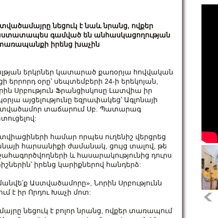
տվածամայրը նեցուկ է նաև նրանց, ովքեր
ստատապես գամված են անհասկացողության
տառապանքի իրենց խաչին
լթյան երկրներ կատարած քառօրյա հովվական
ցի երրորդ օրը՝ սեպտեմբերի 24-ի երեկոյան,
րին Սրբություն Ֆրանցիսկոսը Լատվիա իր
կօրյա այցելությունը եզրափակեց՝ Ագլոնայի
տվածամոր տաճարում Սբ. Պատարագ
տուցելով:
վիացիների համար որպես ուղենիշ վերցրեց
­նայի հարսանիքի ժամանակ, ցույց տալով, թե
շահագործվողների և հասարակությունից դուրս
րիշներին՝ իրենց կարիքներով հանդերձ:
մանվե՛ք Աստվածամորը», Նորին Սրբությունն
մ է իր Որդու Խաչի մոտ:
րը նեցուկ է բոլոր նրանց, ովքեր տառապում