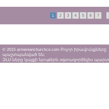
1
2
3
4
5
6
7
...
© 2015 armenianchurchco.com Բոլոր իրավունքները
պաշտպանված են:
ԶԼՄ-ները կայքի նյութերն օգտագործելիս պար
հետևել «Հեղինակային իրավունքի և հարակից
իրավունքների մասին»
ՀՀ օրենքի դրույթներին: