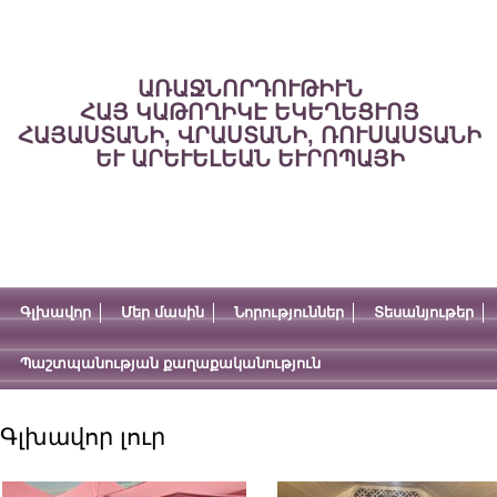
ԱՌԱՋՆՈՐԴՈՒԹԻՒՆ
ՀԱՅ ԿԱԹՈՂԻԿԷ ԵԿԵՂԵՑՒՈՅ
ՀԱՅԱՍՏԱՆԻ, ՎՐԱՍՏԱՆԻ, ՌՈՒՍԱՍՏԱՆԻ
ԵՒ ԱՐԵՒԵԼԵԱՆ ԵՒՐՈՊԱՅԻ
Գլխավոր
Մեր մասին
Նորություններ
Տեսանյութեր
Պաշտպանության քաղաքականություն
Գլխավոր լուր