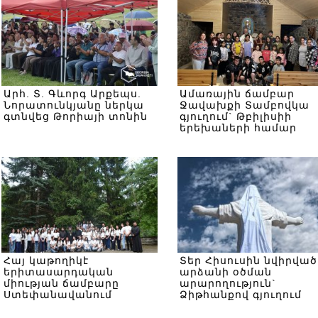
Արհ. Տ. Գևորգ Արքեպս.
Ամառային ճամբար
Նորատունկյանը ներկա
Ջավախքի Տամբովկա
գտնվեց Թորիայի տոնին
գյուղում` Թբիլիսիի
երեխաների համար
Հայ կաթողիկէ
Տեր Հիսուսին նվիրված
երիտասարդական
արձանի օծման
միության ճամբարը
արարողություն`
Ստեփանավանում
Ձիթհանքով գյուղում