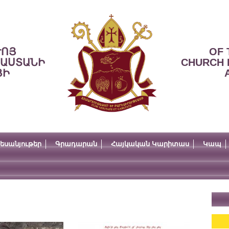
ՒՈՅ
OF 
ՍԱՍՏԱՆԻ
CHURCH 
ՅԻ
եսանյութեր
Գրադարան
Հայկական Կարիտաս
Կապ