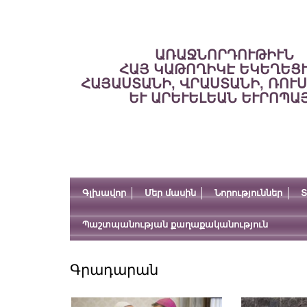
ԱՌԱՋՆՈՐԴՈՒԹԻՒՆ
ՀԱՅ ԿԱԹՈՂԻԿԷ ԵԿԵՂԵՑ
ՀԱՅԱՍՏԱՆԻ, ՎՐԱՍՏԱՆԻ, ՌՈՒ
ԵՒ ԱՐԵՒԵԼԵԱՆ ԵՒՐՈՊԱ
Գլխավոր
Մեր մասին
Նորություններ
Տ
Պաշտպանության քաղաքականություն
Գրադարան