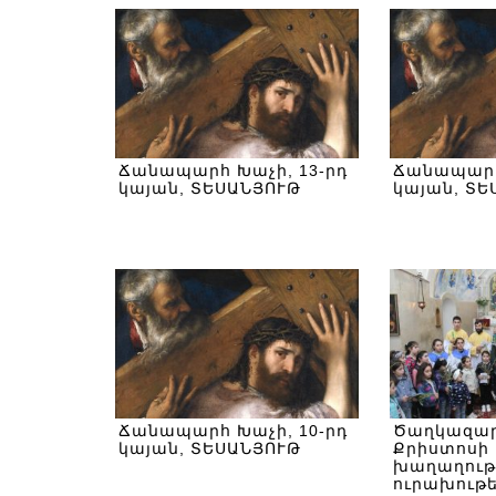
Ճանապարհ Խաչի, 13-րդ
Ճանապարհ
կայան, ՏԵՍԱՆՅՈՒԹ
կայան, ՏԵ
Ճանապարհ Խաչի, 10-րդ
Ծաղկազարդ
կայան, ՏԵՍԱՆՅՈՒԹ
Քրիստոսի
խաղաղութ
ուրախութ