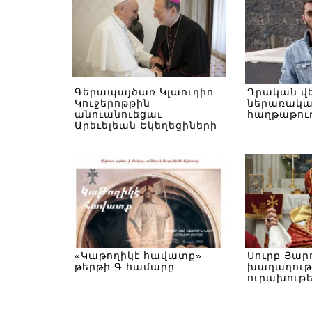
Գերապայծառ Կլաուդիո
Դրական վե
Կուջերոթթին
ներառակա
անուանուեցաւ
հաղթաթու
Արեւելեան Եկեղեցիների
Վերատեսչութեան
Վերատեսուչ
«Կաթողիկէ հավատք»
Սուրբ Յարո
թերթի Գ համարը
խաղաղութ
ուրախութ