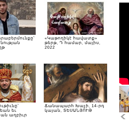
րաբերմունքը՝
«Կաթողիկէ հավատք»
նության
թերթ, Դ համար, մայիս,
ղթ
2022
ւթիւնը՝
Ճանապարհ Խաչի, 14-րդ
եան եւ
կայան, ՏԵՍԱՆՅՈՒԹ
եան աղբիւր