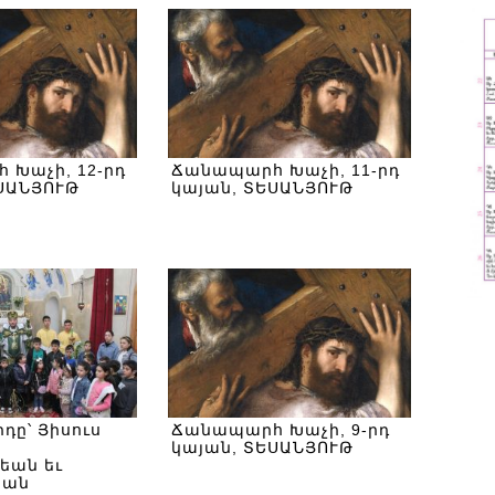
 Խաչի, 12-րդ
Ճանապարհ Խաչի, 11-րդ
ՍԱՆՅՈՒԹ
կայան, ՏԵՍԱՆՅՈՒԹ
ը՝ Յիսուս
Ճանապարհ Խաչի, 9-րդ
կայան, ՏԵՍԱՆՅՈՒԹ
եան եւ
եան