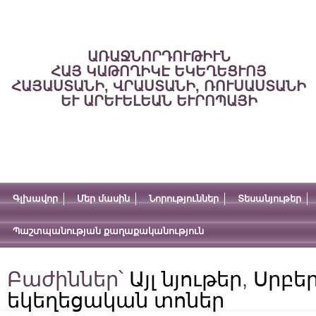
ԱՌԱՋՆՈՐԴՈՒԹԻՒՆ
ՀԱՅ ԿԱԹՈՂԻԿԷ ԵԿԵՂԵՑՒՈՅ
ՀԱՅԱՍՏԱՆԻ, ՎՐԱՍՏԱՆԻ, ՌՈՒՍԱՍՏԱՆԻ
ԵՒ ԱՐԵՒԵԼԵԱՆ ԵՒՐՈՊԱՅԻ
Գլխավոր
Մեր մասին
Նորություններ
Տեսանյութեր
Պաշտպանության քաղաքականություն
Բաժիններ՝
Այլ նյութեր
,
Սրբեր
եկեղեցական տոներ