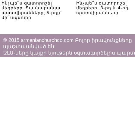
Ինչպե՞ս զատորոշել
Ինչպե՞ս զատորոշել
մեղքերը. Տասնաբանյա
մեղքերը․ 3-րդ և 4-րդ
պատվիրանները, 5-րդը՝
պատվիրանները
մի՛ սպանիր
© 2015 armenianchurchco.com Բոլոր իրավունքները
պաշտպանված են:
ԶԼՄ-ները կայքի նյութերն օգտագործելիս պար
հետևել «Հեղինակային իրավունքի և հարակից
իրավունքների մասին»
ՀՀ օրենքի դրույթներին: