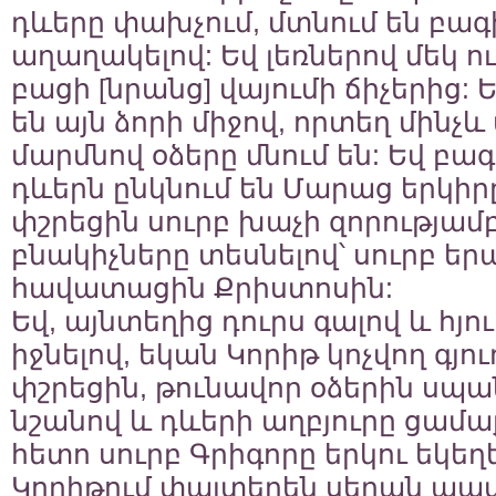
դևերը փախչում, մտնում են բագի
աղաղակելով: Եվ լեռներով մեկ ուր
բացի [նրանց] վայումի ճիչերից:
են այն ձորի միջով, որտեղ մինչ
մարմնով օձերը մնում են: Եվ բ
դևերն ընկնում են Մարաց երկիր
փշրեցին սուրբ խաչի զորությամբ,
բնակիչները տեսնելով՝ սուրբ եր
հավատացին Քրիստոսին:
Եվ, այնտեղից դուրս գալով և հյո
իջնելով, եկան Կորիթ կոչվող գյու
փշրեցին, թունավոր օձերին սպա
նշանով և դևերի աղբյուրը ցամա
հետո սուրբ Գրիգորը երկու եկեղ
Կորիթում փայտեղեն սեղան պա