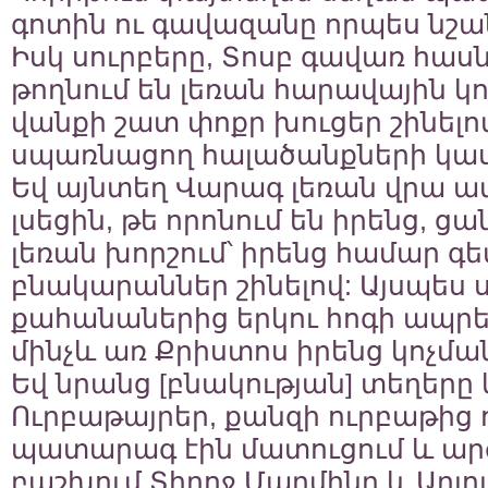
գոտին ու գավազանը որպես նշան
Իսկ սուրբերը, Տոսբ գավառ հասն
թողնում են լեռան հարավային կո
վանքի շատ փոքր խուցեր շինելո
սպառնացող հալածանքների կա
Եվ այնտեղ Վարագ լեռան վրա ա
լսեցին, թե որոնում են իրենց, ց
լեռան խորշում՝ իրենց համար 
բնակարաններ շինելով: Այսպես 
քահանաներից երկու հոգի ապրեց
մինչև առ Քրիստոս իրենց կոչմա
Եվ նրանց [բնակության] տեղերը 
Ուրբաթայրեր, քանզի ուրբաթից 
պատարագ էին մատուցում և ա
բաշխում Տիրոջ Մարմինը և Արյո