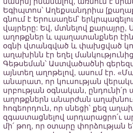
մասին] իմանալով, առնում է նրա
Եգիպտոս՝ Աղեքսանդրիա [քաղաքը
գնում է Երուսաղեմ՝ երկրպագելո
վայրերը: Եվ, մտնելով քարայրը,
աղոթքներ և պաղատանքներ էին 
օգնի վտանգված և փախցված կու
աղախինն էր եղել մանկությունի
Գեթսեման՝ Աստվածածնի գերեզմա
այնտեղ աղոթելով, ասում էր. «Մայ
անարատ, որ կուսության վերակա
սրբության օգնական, ընդունի՛ր
աղոթքներն անարժան աղախնուց
հոգեորդուն, որ սնեցի՝ քեզ աղա
զգաստացնելով արդարացրո՛ւ 
մի՛ թող, որ օտարը փորձության ե