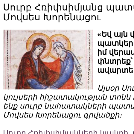
Սուրբ Հռիփսիմյանց պատմ
Մովսես Խորենացու
«Եվ այն
պատկերը,
իմ վերափ
փնտրեք՝ 
ավարտել
Այսօր Սո
կույսերի հիշատակության տոնն 
ենք սուրբ նահատակների պատմո
Մովսես Խորենացու գրվածքի։
Սուրբ Հռիփսիմյանների կյանքի