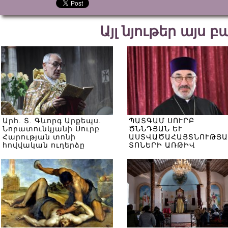
Այլ նյութեր այս 
Արհ. Տ. Գևորգ Արքեպս.
ՊԱՏԳԱՄ ՍՈՒՐԲ
Նորատունկյանի Սուրբ
ԾՆՆԴՅԱՆ ԵՒ
Հարության տոնի
ԱՍՏՎԱԾԱՀԱՅՏՆՈՒԹՅԱ
հովվական ուղերձը
ՏՈՆԵՐԻ ԱՌԹԻՎ