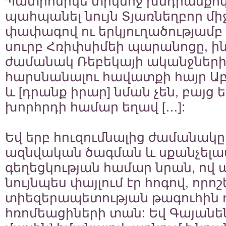
Պատրոնիկե տիկնոջ խնդրանքով, 
պահպանել նույն Տյառնեղբոր միջ
փափագով ու երկյուղածությամբ 
սուրբ Հռիփսիմեի պարանոցը, ին
ժամանակ Ռեբեկայի ականջներին 
հարսնանալու հավատքի հայր Ա
և [դրանք իրար] նման չեն, բայց ե
խորհրդի համար եղավ […]:
Եվ երբ հուզումնալից ժամանակը
ազնվական ծագման և սքանչելա
գեղեցկության համար նրան, ով
նույնպես փայլում էր հոգով, որո
տիեզերապետության թագուհին 
հռոմեացիների տան: Եվ Գայանեն,