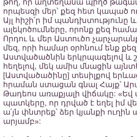
թող, որ աղտեղանա պիղծ թագավ
որպեսզի մեր՝ քեզ հետ կապած 
Այլ հիշի՛ր իմ պանդխտությունը և
ալեկոծումները, որոնք քեզ համար
Որդու և մեր Աստուծո չարչարանք
մեզ, որի համար օրհնում ենք քեզ»
Աստվածածնին երկրպագելով և
հեղելով, մեկ ամիս մնացին այն
[Աստվածածինը] տեսիլքով երևաց
հրաման ստացան գնալ Հայք՝ Ար
Թադեոս առաքյալի վիճակը: «Եվ
պատկերը, որ դրված է եղել իմ 
ա՛յն փնտրեք՝ ձեր կյանքի ուղին
արյամբ»: