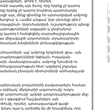
անացնելու փորձ է, որտեղ
ւնի սպառել այն ձևով, որը երբեք չի կարող
ակը երբեք չի կարող նույնիսկ պարունակել
ացի այդ, մենք գիտենք որ արտադրված ամբողջ
ետվում, և «
ամեն անգամ, երբ սնունդը դեն է
գողացվում
»։ Այդուհանդերձ, ուշադրություն պետք
ափությունների ազգային և ընդհանուր
ը կարող է հանգեցնել տարածաշրջանային
ակա միջավայրի աղտոտման, տրանսպորտի,
 կորստյան խնդիրների փոխազդեցության։
անհատների, այլ՝ ամբողջ երկրների վրա․ այն
արաբերությունների էթիկան։ Իսկական
նի, մասնավորապես, ամբողջ հյուսիսի ու
անհավասարության հետ՝ ազդելով շրջակա
ր ժամանակ բնական ռեսուրսների անհամաչափ
ւնաբերական շուկաներին բավարարելու համար,
 օրինակ՝ մերկուրիի աղտոտումը՝ ոսկու
իդի աղտոտումը՝ պղնձի արդյունաբերության մեջ։
 է զգացվում հաշվարկելու այն
ծումը, որտեղ արտազատված գազի
 երկու դար և ստեղծել են մի իրավիճակ, որը