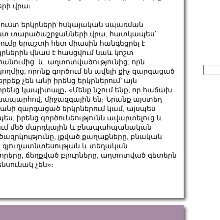
երի վրա։
արուստ երկրների հսկայական սպառման
ղքատ տարածաշրջանների վրա, հատկապես՝
ւմը երաշտի հետ միասին հանգեցրել է
րներին վնաս է հասցվում նաև կոշտ
հանումից և աղտոտվածությունից, որն
Sear
ողմից, որոնք գործում են ավելի քիչ զարգացած
for:
րբեք չեն անի իրենց երկրներում՝ այն
իրենց կապիտալը․ «Մենք նշում ենք, որ հաճախ
ճանապարհով, միջազգային են։ Նրանք այստեղ
ն անի զարգացած երկրներում կամ, այսպես
ս, իրենց գործունեությունն ավարտելուց և
ղնում մեծ մարդկային և բնապահպանական
ծազրկությունը, լքված քաղաքները, բնական
 գյուղատնտեսության և տեղական
երը, ճեղքված բլուրները, աղտոտված գետերն
նսունակ չեն»։