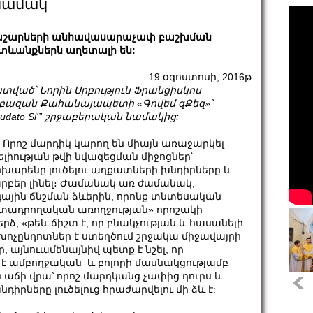
 նամակ
շարների անհավասարաչափ բաշխման
տևանքներն աղետալի են:
19 օգոստոսի, 2016թ.
տված՝ Նորին Սրբություն Ֆրանցիսկոս
բազան Քահանայապետի «Գովեմ զՔեզ»՝
audato Si'” շրջաբերական նամակից:
․ Որոշ մարդիկ կարող են միայն առաջարկել
ելիության թվի նվազեցման միջոցներ՝
խարենը լուծելու աղքատների խնդիրները և
արբեր լինել։ Ժամանակ առ ժամանակ,
գային ճնշման ձևերին, որոնք տնտեսական
րտադրողական առողջության» որոշակի
ձ, «թեև ճիշտ է, որ բնակչության և հասանելի
չընդոտներ է ստեղծում շրջակա միջավայրի
այնուամենայնիվ պետք է նշել, որ
 է ամբողջական և բոլորի մասնակցությամբ
 աճի վրա՝ որոշ մարդկանց չափից դուրս և
րները լուծելուց հրաժարվելու մի ձև է: