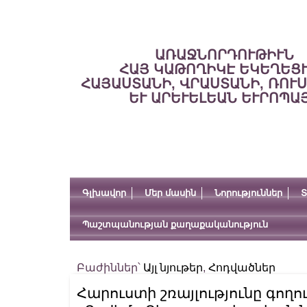
ԱՌԱՋՆՈՐԴՈՒԹԻՒՆ
ՀԱՅ ԿԱԹՈՂԻԿԷ ԵԿԵՂԵՑ
ՀԱՅԱՍՏԱՆԻ, ՎՐԱՍՏԱՆԻ, ՌՈՒ
ԵՒ ԱՐԵՒԵԼԵԱՆ ԵՒՐՈՊԱ
Գլխավոր
Մեր մասին
Նորություններ
Տ
Պաշտպանության քաղաքականություն
Բաժիններ՝
Այլ նյութեր
,
Հոդվածներ
Հարուստի շռայլությունը գողո