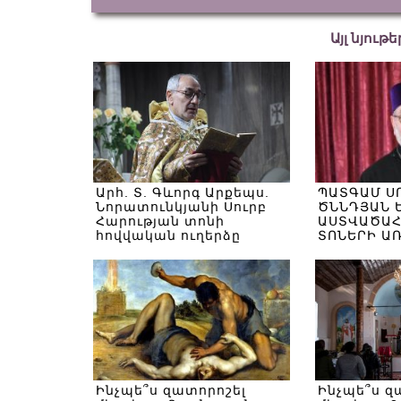
Այլ նյութ
Արհ. Տ. Գևորգ Արքեպս.
ՊԱՏԳԱՄ Ս
Նորատունկյանի Սուրբ
ԾՆՆԴՅԱՆ 
Հարության տոնի
ԱՍՏՎԱԾԱՀ
հովվական ուղերձը
ՏՈՆԵՐԻ Ա
Ինչպե՞ս զատորոշել
Ինչպե՞ս զ