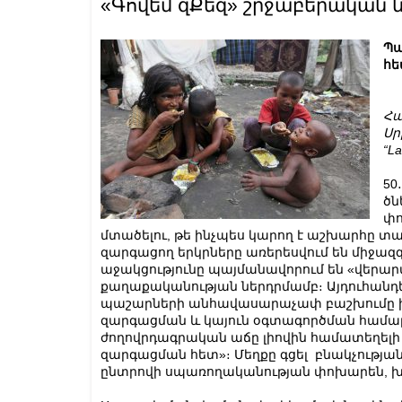
«Գովեմ զՔեզ» շրջաբերական
Պա
հե
Հա
Սր
“L
50
ծն
փո
մտածելու, թե ինչպես կարող է աշխարհը տ
զարգացող երկրները առերեսվում են միջազ
աջակցությունը պայմանավորում են «վերա
քաղաքականության ներդրմամբ։ Այդուհանդեր
պաշարների անհավասարաչափ բաշխումը խո
զարգացման և կայուն օգտագործման համար, 
ժողովրդագրական աճը լիովին համատեղելի
զարգացման հետ»։ Մեղքը գցել բնակչության
ընտրովի սպառողականության փոխարեն, խնդի