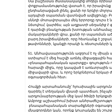
Սա բաշխման ժամանակակից մոդելն օրինակ
փոքրամասնությունը վստահ է, որ իրավունք ո
ընդհանրացված լինել, քանի որ երկիր մոլոր
այդպիսի սպառման վատնված ավելցուկը։ Բ
սննդի մոտավորապես մեկ երրորդը դուրս է ն
նետվում, կարծես, այն աղքատի սեղանից է 
է դարձվի բնակչության խտության անհամաչ
մակարդակների վրա, քանի որ սպառման աճ
բարդ իրավիճակների, որը հետևանք է շրջ
թափոնների, կյանքի որակի և ռեսուրսների
51․ Անհավասարությունն ազդում է ոչ միայն 
ստիպում է մեզ հաշվի առնել միջազգային հ
«բնապահպանական պարտքը» գույություն ու
հարավի միջև, որը կապված է առևտրային 
միջավայրի վրա, և որոշ երկրներում երկա
օգտագործման հետ։
Հումքի արտահանումը՝ հյուսիսային արդյո
դարձել է տեղական վնասի պատճառ, ինչպես
արդյունաբերության մեջ կամ ծծմբի երկօքս
Ամբողջ աշխարհում խիստ անհրաժեշտություն
բնապահպանական տարածքների օգտագոր
մնացորդներ կան, որոնք կուտակվել են շուրջ