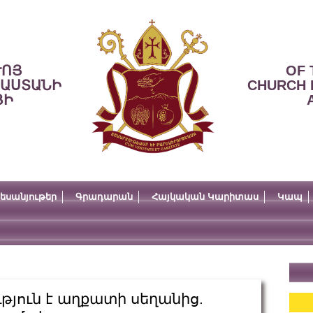
ՒՈՅ
OF 
ՍԱՍՏԱՆԻ
CHURCH 
ՅԻ
եսանյութեր
Գրադարան
Հայկական Կարիտաս
Կապ
ւթյուն է աղքատի սեղանից.