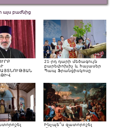
եր այս բաժնից
ՈՒՐԲ
21-րդ դարի մեծագույն
ԵՒ
բարեփոխիչ և հայասեր
ԱՅՏՆՈՒԹՅԱՆ
Պապ Ֆրանցիսկոսը
ՌԹԻՎ
ատորոշել
Ինչպե՞ս զատորոշել