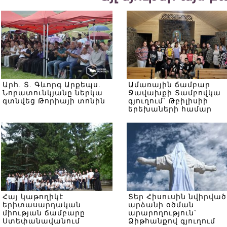
Արհ. Տ. Գևորգ Արքեպս.
Ամառային ճամբար
Նորատունկյանը ներկա
Ջավախքի Տամբովկա
գտնվեց Թորիայի տոնին
գյուղում` Թբիլիսիի
երեխաների համար
Հայ կաթողիկէ
Տեր Հիսուսին նվիրված
երիտասարդական
արձանի օծման
միության ճամբարը
արարողություն`
Ստեփանավանում
Ձիթհանքով գյուղում