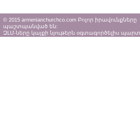
© 2015 armenianchurchco.com Բոլոր իրավունքները
պաշտպանված են:
ԶԼՄ-ները կայքի նյութերն օգտագործելիս պար
հետևել «Հեղինակային իրավունքի և հարակից
իրավունքների մասին»
ՀՀ օրենքի դրույթներին: