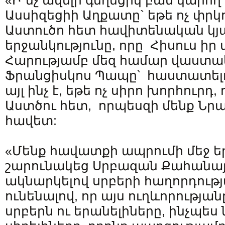
«Ի՞նչ ավելի գեղեցիկ բան կարող
Ասսիզեցիի Աղքատը` եթե ոչ փրկո
Աստուծո հետ հավիտենական կյա
երջանկությունը, որը Հիսուս իր
Հարությամբ մեզ համար վաստա
Ֆրանցիսկոս Պապը՝ հաստատելո
այլ ինչ է, եթե ոչ սիրո խորհուրդ,
Աստծու հետ, որպեսզի մենք Նր
հավետ:
«Մենք հավատքի ապրումի մեջ եր
շարունակեց Սրբազան Քահանա
ակնարկելով սրբերի հաղորդությ
ունենալով, որ այս ուղևորությ
սրբերն ու երանելիները, ինչպես 