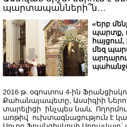
պարտապանների՞ն…
«Երբ մեն
պարտք, ո
հայցում, 
մեզ պար
արդարու
պահանջո
2016 թ. օգոստոս 4-ին Ֆրանցիս
Քահանայապետը, Ասսիզիի Ներու
տարելիցի ինչպես նաև Ողորմու
առթիվ ուխտագնացություն է կ
Սուրբ Ֆրանցիսկոսի Սրբավայր` ա