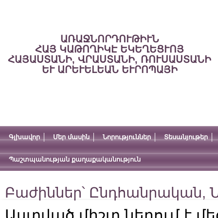
ԱՌԱՋՆՈՐԴՈՒԹԻՒՆ
ՀԱՅ ԿԱԹՈՂԻԿԷ ԵԿԵՂԵՑՒՈՅ
ՀԱՅԱՍՏԱՆԻ, ՎՐԱՍՏԱՆԻ, ՌՈՒՍԱՍՏԱՆԻ
ԵՒ ԱՐԵՒԵԼԵԱՆ ԵՒՐՈՊԱՅԻ
Գլխավոր
Մեր մասին
Նորություններ
Տեսանյութեր
Պաշտպանության քաղաքականություն
Բաժիններ՝
Ընդհանրական
,
Ն
Աստված միշտ ներում է մեզ