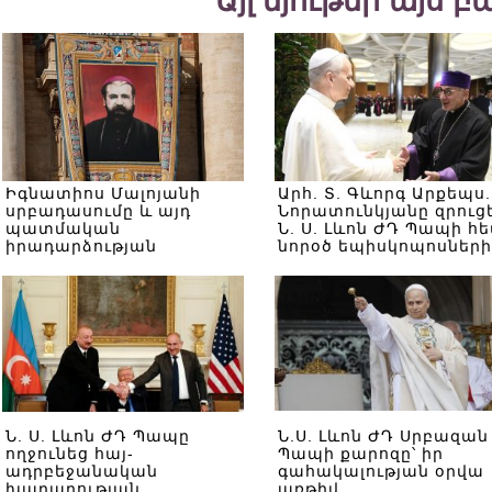
Այլ նյութեր այս 
Իգնատիոս Մալոյանի
Արհ. Տ. Գևորգ Արքեպս.
սրբադասումը և այդ
Նորատունկյանը զրուց
պատմական
Ն. Ս. Լևոն ԺԴ Պապի հե
իրադարձության
նորօծ եպիսկոպոսների
ուղերձը` մերօրյա հայ
հետ հանդիպման
հասարակությանը.
ավարտին
վերլուծական
Ն. Ս. Լևոն ԺԴ Պապը
Ն.Ս. Լևոն ԺԴ Սրբազան
ողջունեց հայ-
Պապի քարոզը՝ իր
ադրբեջանական
գահակալության օրվա
խաղաղության
առթիվ