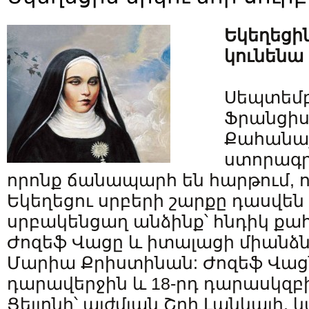
Եկեղեցին
կունենա
Սեպտեմբ
Ֆրանցիս
Քահանա
ստորագրե
որոնք ճանապարհ են հարթում, 
Եկեղեցու սրբերի շարքը դասվեն 
սրբակենցաղ անձինք՝ հնդիկ քա
Ժոզեֆ Վացը և իտալացի միանձն
Մարիա Քրիստինան: Ժոզեֆ Վացն
դարավերջին և 18-րդ դարասկզբի
Ցեյլոնի՝ այժմյան Շրի Լանկայի, 