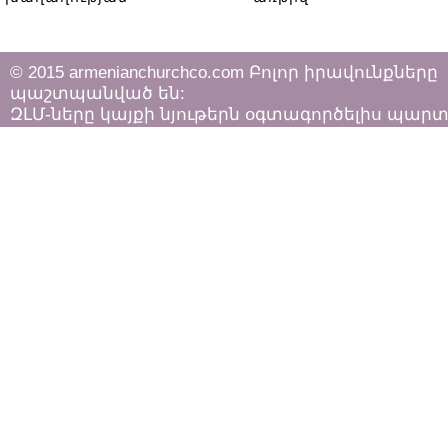
համաձայնագրի
ստորագրումը
© 2015 armenianchurchco.com Բոլոր իրավունքները
պաշտպանված են:
ԶԼՄ-ները կայքի նյութերն օգտագործելիս պար
հետևել «Հեղինակային իրավունքի և հարակից
իրավունքների մասին»
ՀՀ օրենքի դրույթներին: