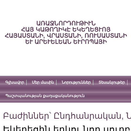
ԱՌԱՋՆՈՐԴՈՒԹԻՒՆ
ՀԱՅ ԿԱԹՈՂԻԿԷ ԵԿԵՂԵՑՒՈՅ
ՀԱՅԱՍՏԱՆԻ, ՎՐԱՍՏԱՆԻ, ՌՈՒՍԱՍՏԱՆԻ
ԵՒ ԱՐԵՒԵԼԵԱՆ ԵՒՐՈՊԱՅԻ
Գլխավոր
Մեր մասին
Նորություններ
Տեսանյութեր
Պաշտպանության քաղաքականություն
Բաժիններ՝
Ընդհանրական
,
Ն
Եկեղեցին երկու նոր սուր