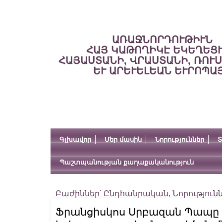
ԱՌԱՋՆՈՐԴՈՒԹԻՒՆ
ՀԱՅ ԿԱԹՈՂԻԿԷ ԵԿԵՂԵՑ
ՀԱՅԱՍՏԱՆԻ, ՎՐԱՍՏԱՆԻ, ՌՈՒ
ԵՒ ԱՐԵՒԵԼԵԱՆ ԵՒՐՈՊԱ
Գլխավոր
Մեր մասին
Նորություններ
Տ
Պաշտպանության քաղաքականություն
Բաժիններ՝
Ընդհանրական
,
Նորություն
Ֆրանցիսկոս Սրբազան Պապը հ