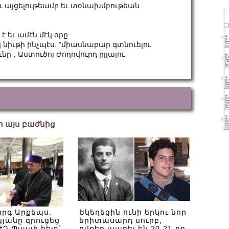
 այցելութեամբ եւ տօնախմբութեան
 եւ ամէն մէկ օրը
նիւթի ինչպէս. ”միասնաբար գտնուելու
ը”, Աստուծոյ Ժողովուրդ ըլլալու
եր այս բաժնից
որգ Արքեպս.
Եկեղեցին ունի երկու նոր
յանը զրուցեց
երիտասարդ սուրբ,
 ԺԴ Պապի հետ՝
ովքեր ապրել են 20-21-րդ