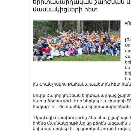
երիտասարդական շարժման մ
մասնակիցների հետ
«Ո
(Ռ
Սո
առ
Հա
եր
են
եր
հա
ին Ֆրանչիսկոս Քահանայապետին հետ հան
Սուրբ Հաղորդութեան երիտասարդաց շարժո
նախաձեռնութիւն է որ ներկայ է աշխարհի 56 ե
հազար` 5 – 25 տարեկան երիտասարդ հետեւ
”Որպէսզի ուրախութիւնը ձեր հետ ըլլայ” այ
իրենց մասնակցութիւնը կը բերեն ազգային 
երիտասարդներ եւ որ յատկանշուած է աղօթ