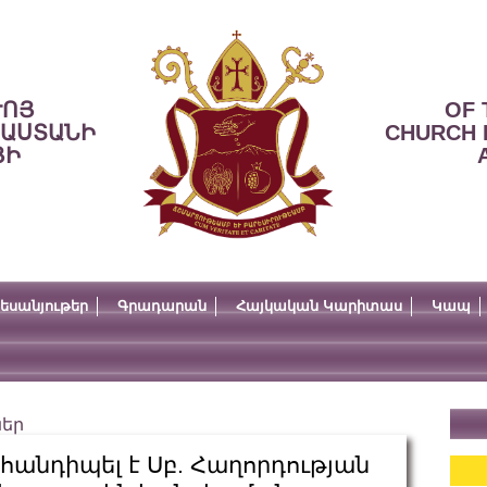
ՒՈՅ
OF 
ՍԱՍՏԱՆԻ
CHURCH 
ՅԻ
եսանյութեր
Գրադարան
Հայկական Կարիտաս
Կապ
ներ
անդիպել է Սբ. Հաղորդության