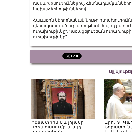
դասախօսութիւններով, գետնադամբաններու
նախաձեռնութիւններով։
Հաւաքին կեդրոնական նիւթը ուրախութիւնն է
վերապահուած ուրախութեան հայող յատուկ 
ուրախութիւնը”, ”առաքելութեան ուրախութիւն
ուրախութիւնը”։
Այլ նյութ
Իգնատիոս Մալոյանի
Արհ. Տ. Գև
սրբադասումը և այդ
Նորատունկ
պատմական
Ն. Ս. Լևոն