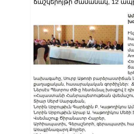
ճաշկերոյթի ժամանակ, 12 ապր
Ամ
խօ
Ին
հա
տա
մա
Ar
Հռ
ճա
եր
նախագահը, Սուրբ Աթոռի բարձրաստիճան նե
քաղաքական, հասարակական գործիչներ: Ճ
Ներսէս Պետրոս ԺԹ-ը հետեւեալ խօսքով է դի
«Հայաստանի Հանրապետութեան վսեմաշուք
Տիար Սերժ Սարգսեան,
Նորին Սրբութիւն Գարեգին Բ. Կաթողիկոս Ամ
Նորին Սրբութիւն Արաբ Ա. Կաթողիկոս Մեծի Տ
Վսեմաշուք Ծիրանաւոր Հայրեր,
Արհիապատիւ, Գերաշնորհ, գերապատիւ հայ
Առաքինազարդ Քոյրեր,