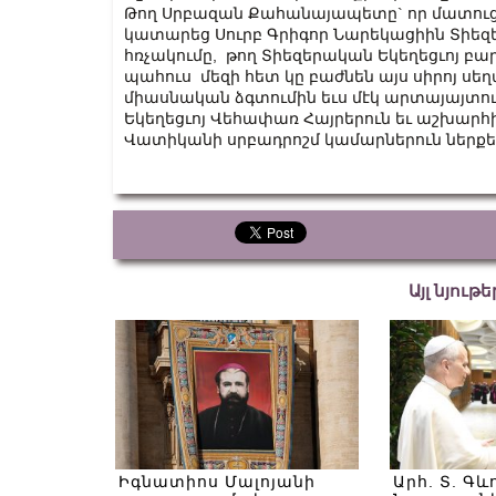
Թող Սրբազան Քահանայապետը` որ մատուց
կատարեց Սուրբ Գրիգոր Նարեկացիին Տիեզ
հռչակումը, թող Տիեզերական Եկեղեցւոյ բ
պահուս մեզի հետ կը բաժնեն այս սիրոյ սեղ
միասնական ձգտումին եւս մէկ արտայայտո
Եկեղեցւոյ Վեհափառ Հայրերուն եւ աշխարհի
Վատիկանի սրբադրոշմ կամարներուն ներքե
Այլ նյութ
Իգնատիոս Մալոյանի
Արհ. Տ. Գև