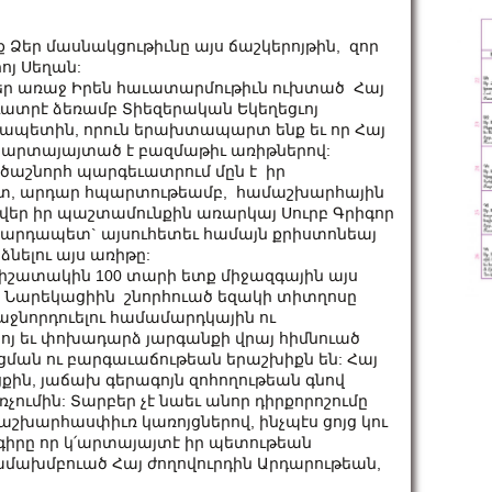
 Ձեր մասնակցութիւնը այս ճաշկերոյթին, զոր
ոյ Սեղան:
ներ առաջ Իրեն հաւատարմութիւն ուխտած Հայ
ւատրէ ձեռամբ Տիեզերական Եկեղեցւոյ
ապետին, որուն երախտապարտ ենք եւ որ Հայ
րը արտայայտած է բազմաթիւ առիթներով:
ծաշնորհ պարգեւատրում մըն է իր
տ, արդար հպարտութեամբ, համաշխարհային
ի վեր իր պաշտամունքին առարկայ Սուրբ Գրիգոր
Վարդապետ` այսուհետեւ համայն քրիստոնեայ
ելու այս առիթը:
իշատակին 100 տարի ետք միջազգային այս
որ Նարեկացիին շնորհուած եզակի տիտղոսը
ջնորդուելու համամարդկային ու
ոյ եւ փոխադարձ յարգանքի վրայ հիմնուած
ման ու բարգաւաճութեան երաշխիքն են: Հայ
քին, յաճախ գերագոյն զոհողութեան գնով
ռչումին: Տարբեր չէ նաեւ անոր դիրքորոշումը
աշխարհասփիւռ կառոյցներով, ինչպէս ցոյց կու
րը որ կ՛արտայայտէ իր պետութեան
համախմբուած Հայ ժողովուրդին Արդարութեան,