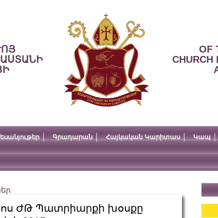
ՒՈՅ
OF 
ՍԱՍՏԱՆԻ
CHURCH 
ՅԻ
եսանյութեր
Գրադարան
Հայկական Կարիտաս
Կապ
ներ
րոս ԺԹ Պատրիարքի խօսքը