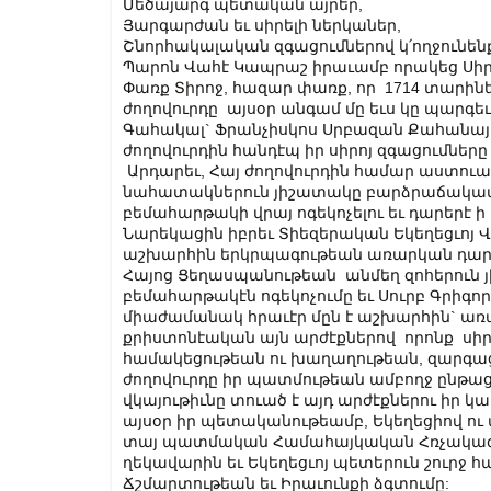
Մեծայարգ պետական այրեր,
Յարգարժան եւ սիրելի ներկաներ,
Շնորհակալական զգացումներով կ՛ողջունենք
Պարոն Վահէ Կապրաշ իրաւամբ որակեց Սիր
Փառք Տիրոջ, հազար փառք, որ 1714 տարի
ժողովուրդը այսօր անգամ մը եւս կը պարգե
Գահակալ` Ֆրանչիսկոս Սրբազան Քահանայ
ժողովուրդին հանդէպ իր սիրոյ զգացումնե
Արդարեւ, Հայ ժողովուրդին համար աստուա
նահատակներուն յիշատակը բարձրաճակա
բեմահարթակի վրայ ոգեկոչելու եւ դարերէ 
Նարեկացին իբրեւ Տիեզերական Եկեղեցւոյ 
աշխարհին երկրպագութեան առարկան դարձն
Հայոց Ցեղասպանութեան անմեղ զոհերուն յ
բեմահարթակէն ոգեկոչումը եւ Սուրբ Գրիգ
միաժամանակ հրաւէր մըն է աշխարհին` առա
քրիստոնէական այն արժէքներով որոնք սիր
համակեցութեան ու խաղաղութեան, զարգաց
ժողովուրդը իր պատմութեան ամբողջ ընթաց
վկայութիւնը տուած է այդ արժէքներու իր կա
այսօր իր պետականութեամբ, Եկեղեցիով ու 
տայ պատմական Համահայկական Հռչակագի
ղեկավարին եւ Եկեղեցւոյ պետերուն շուրջ 
Ճշմարտութեան եւ Իրաւունքի ձգտումը: