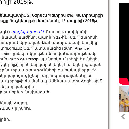
իլի 2015թ.
ենապատիւ Տ. Ներսէս Պետրոս ԺԹ Պատրիարքի
սքը ճաշկերոյթի ժամանակ, 12 ապրիլի 2015թ.
չպէս
տեղեկացնում է
Ռադիո Վատիկանի
յկական բաժինը, ապրիլի 12-ին, Սբ. Պետրոսի
ճարում Սրբազան Քահանայապետի կողմից
տուցուած Սբ. Պատարագից յետոյ Alliance
menien ընկերակցութեան հովանաւորութեամբ
ոմի Parco de Principi պանդոկում տեղի է ունեցել
շկերոյթ, որին ներկայ են եղել հայ եկեղեցական
եք նուիրապետութիւնների գահակալները, ՀՀ
րկայացուցիչներ, այլ հոգեւորալաններ եւ
աշկերոյթի ժամանակ Ամենապատիւ Հոգեւոր Տ.
մել ներկաներին.
 եւ սիրելի նախագահ
ենայն Հայոց,
անն Կիլիկիոյ,
րեր,