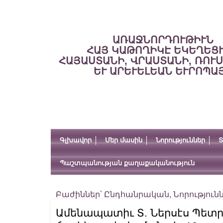
ԱՌԱՋՆՈՐԴՈՒԹԻՒՆ
ՀԱՅ ԿԱԹՈՂԻԿԷ ԵԿԵՂԵՑ
ՀԱՅԱՍՏԱՆԻ, ՎՐԱՍՏԱՆԻ, ՌՈՒ
ԵՒ ԱՐԵՒԵԼԵԱՆ ԵՒՐՈՊԱ
Գլխավոր
Մեր մասին
Նորություններ
Տ
Պաշտպանության քաղաքականություն
Բաժիններ՝
Ընդհանրական
,
Նորություն
Ամենապատիւ Տ. Ներսէս Պետ