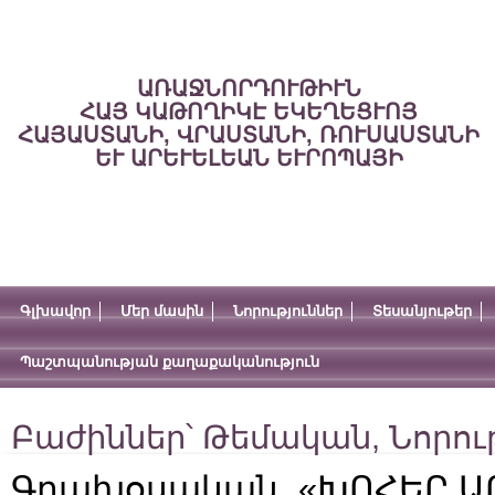
ԱՌԱՋՆՈՐԴՈՒԹԻՒՆ
ՀԱՅ ԿԱԹՈՂԻԿԷ ԵԿԵՂԵՑՒՈՅ
ՀԱՅԱՍՏԱՆԻ, ՎՐԱՍՏԱՆԻ, ՌՈՒՍԱՍՏԱՆԻ
ԵՒ ԱՐԵՒԵԼԵԱՆ ԵՒՐՈՊԱՅԻ
Գլխավոր
Մեր մասին
Նորություններ
Տեսանյութեր
Պաշտպանության քաղաքականություն
Բաժիններ՝
Թեմական
,
Նորու
Գրախօսական. «ԽՈՀԵՐ 