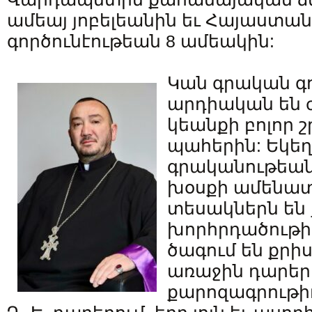
ամեայ յոբելեանին եւ Հայաստա
գործունէութեան 8 ամեակին:
Կան գրական գո
արդիական են 
կեանքի բոլոր 
պահերին: Եկե
գրականութեան
խօսքի ամենա
տեսակներն են 
խորհրդածութիւ
ծագում են քրի
առաջին դարեր
քարոզագրութիւ