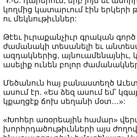
Դ.-Ե. դարերում, երբ յոյն եւ աս
կողմից կատարւում էին երկերի
ու մեկնութիւններ:
Թէեւ իւրաքանչիւր գրական գործ 
ժամանակի տեսանելի եւ անտես
ազդակներից, այնուամենայնիւ, կ
ասելիք ունեն բոլոր ժամանակնե
Մեծանուն հայ բանաստեղծ Աւե
ասում էր. «Ես ձեզ ասում եմ՝ կգայ
կքաղցէք ճոխ սեղանի մօտ…»:
«Խոհեր առօրեային համար» վե
խորհրդածութիւնների այս ժողով