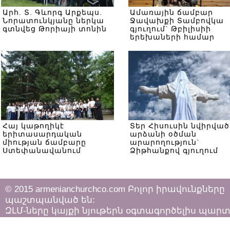
Արհ. Տ. Գևորգ Արքեպս.
Ամառային ճամբար
Նորատունկյանը ներկա
Ջավախքի Տամբովկա
գտնվեց Թորիայի տոնին
գյուղում` Թբիլիսիի
երեխաների համար
Հայ կաթողիկէ
Տեր Հիսուսին նվիրված
երիտասարդական
արձանի օծման
միության ճամբարը
արարողություն`
Ստեփանավանում
Ձիթհանքով գյուղում
© 2015 armenianchurchco.com Բոլոր իրավունքները
պաշտպանված են:
ԶԼՄ-ները կայքի նյութերն օգտագործելիս պար
հետևել «Հեղինակային իրավունքի և հարակից