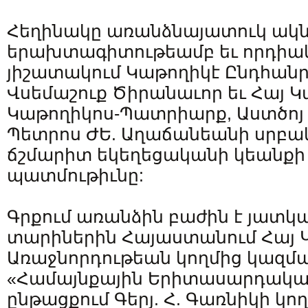
Հեղինակը առանձնայատուկ ակն
երախտագիտութեամբ եւ որդիակ
յիշատակում Կաթողիկէ Ընդհան
Վսեմաշուք Ծիրանաւոր եւ Հայ Կ
Կաթողիկոս-Պատրիարք, Աստծոյ 
Պետրոս ԺԵ. Աղաճանեանի սրբա
ճշմարիտ եկեղեցականի կեանքի
պատմութիւնը:
Գրքում առանձին բաժին է յատկ
տարիներին Հայաստանում Հայ 
Առաջնորդութեան կողմից կազմ
«Համայնքային Երիտասարդական
ընթացքում Գերյ. Հ. Գառնիկի կո