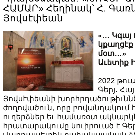
ՀԱՄԱՐ» Հեղինակ՝ Հ. Գառն
Յովսէփեան
«… Կգայ 
կքաղցէք
մօտ…»
Աւետիք 
2022 թու
Գերյ. Հա
Յովսէփեանի խորհրդածութիւնն
ժողովածուն, որը բովանդակում է
ուղերձներ եւ համառօտ ակնարկն
հրատարակումը նուիրուած է Գե
Վարդապետին քահանայական ձե