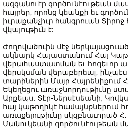
ազգանուէր գործունէութեան մաս
հայրեր, որոնց կեանքի եւ գործո
իւրաքանչիւր հանգրուան Տիրոջ
վկայութիւն է:
Ժողովածուին մէջ ներկայացուա
ակնարկ Հայաստանում Հայ Կաթո
վերահաստատման եւ հոգեւոր ա
վերսկսման վերաբերեալ, ինչպէս
տարիներին Մայր Հայրենիքում 
Եկեղեցու առաջնորդութիւնը ստա
Արքեպս. Տէր-Ներսէսեանի, Կով
հայ կաթողիկէ համայնքներում հ
առաքելութիւնը սկզբնաւորած Հ.
Մանուկեանի գործունէութեան մ