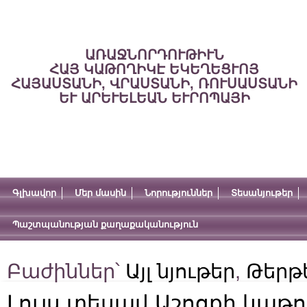
ԱՌԱՋՆՈՐԴՈՒԹԻՒՆ
ՀԱՅ ԿԱԹՈՂԻԿԷ ԵԿԵՂԵՑՒՈՅ
ՀԱՅԱՍՏԱՆԻ, ՎՐԱՍՏԱՆԻ, ՌՈՒՍԱՍՏԱՆԻ
ԵՒ ԱՐԵՒԵԼԵԱՆ ԵՒՐՈՊԱՅԻ
Գլխավոր
Մեր մասին
Նորություններ
Տեսանյութեր
Պաշտպանության քաղաքականություն
Բաժիններ՝
Այլ նյութեր
,
Թերթ
Լույս տեսավ Աշոցքի կաթո