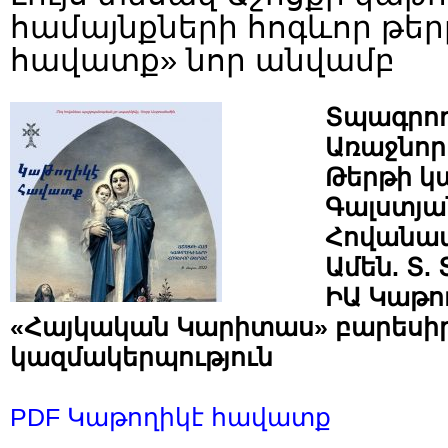
համայնքների հոգևոր թեր
հավատք» նոր անվամբ
Տպագրող
Առաջնո
Թերթի կա
Գալստյա
Հովանավ
Ամեն. Տ.
ԻԱ Կաթո
«Հայկական Կարիտաս» բարեսի
կազմակերպություն
PDF Կաթողիկէ հավատք