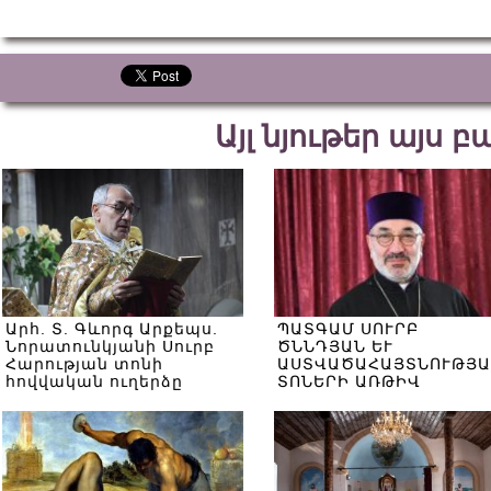
Այլ նյութեր այս 
Արհ. Տ. Գևորգ Արքեպս.
ՊԱՏԳԱՄ ՍՈՒՐԲ
Նորատունկյանի Սուրբ
ԾՆՆԴՅԱՆ ԵՒ
Հարության տոնի
ԱՍՏՎԱԾԱՀԱՅՏՆՈՒԹՅԱ
հովվական ուղերձը
ՏՈՆԵՐԻ ԱՌԹԻՎ