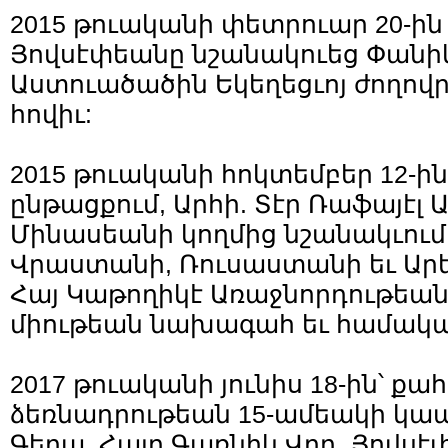
2015 թուականի փետրուար 20-ին
Յովսէփեանը նշանակուեց Փանիկ
Աստուածածին Եկեղեցւոյ ժողով
հովիւ:
2015 թուականի հոկտեմբեր 12-ի
ընթացքում, Արհի. Տէր Ռաֆայէլ 
Մինասեանի կողմից նշանակւում
Վրաստանի, Ռուսաստանի եւ Արե
Հայ Կաթողիկէ Առաջնորդութեա
միութեան նախագահ եւ համակա
2017 թուականի յունիս 18-ին՝ ք
ձեռնադրութեան 15-ամեակի կա
Գերպ. Հայր Գառնիկ Վրդ. Յովսէ