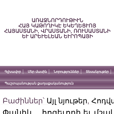
ԱՌԱՋՆՈՐԴՈՒԹԻՒՆ
ՀԱՅ ԿԱԹՈՂԻԿԷ ԵԿԵՂԵՑՒՈՅ
ՀԱՅԱՍՏԱՆԻ, ՎՐԱՍՏԱՆԻ, ՌՈՒՍԱՍՏԱՆԻ
ԵՒ ԱՐԵՒԵԼԵԱՆ ԵՒՐՈՊԱՅԻ
Գլխավոր
Մեր մասին
Նորություններ
Տեսանյութեր
Պաշտպանության քաղաքականություն
Բաժիններ՝
Այլ նյութեր
,
Հոդվ
Փանիկ… հոգեւորի եւ մշա