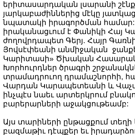
երիտասարդական լսարանի շէն
յարկաբաժիններից մէկը յատկաց
նպատակի իրագործման համար:
իրականացւում է Փանիկի Հայ Կ
ժողովրդապետ Գերյ. Հայր Գառնի
Յովսէփեանի անմիջական ջանքե
Կարիտասի» Ծխական Հասարա
Խորհուրդներ ծրագրի շրջանակն
տրամադրուող դրամաշնորհի, հա
Վարդան Կարապետեանի և Վաչա
ինչպէս նաեւ արտերկրում բնակ
բարերարների աջակցութեամբ:
Այս տարիների ընթացքում տեղի ե
բազմաթիւ դէպքեր եւ իրադարձու