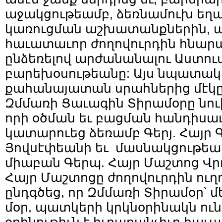
աջակցութեամբ, ձեռնամուխ եղ
կառուցման աշխատանքներին, ա
հաւատաւոր ժողովուրդին հնարա
ընձեռելով արժանանալու Աստո
բարեխօսութեանը: Այս նպատակո
քահանայատան սրահներից մէկը՝
Զմմառի Ցաւագին Տիրամօրը նո
որի օծման եւ բացման հանդիսա
կատարուեց ձեռամբ Գերյ. Հայր Գ
Յովսէփեանի եւ մասնակցութեա
միաբան Գերպ. Հայր Մաշտոց Վր
Հայր Մաշտոցը ժողովուրդին ուղ
ընդգծեց, որ Զմմառի Տիրամօր՝ մ
մօր, պատկերի կրկնօրինակն ուն