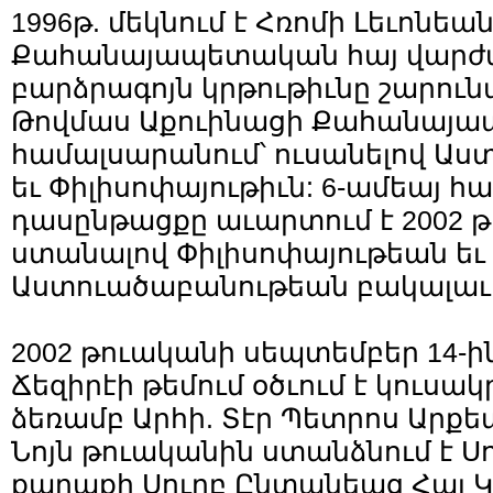
1996թ. մեկնում է Հռոմի Լեւոնեա
Քահանայապետական հայ վարժ
բարձրագոյն կրթութիւնը շարուն
Թովմաս Աքուինացի Քահանայ
համալսարանում՝ ուսանելով Աս
եւ Փիլիսոփայութիւն: 6-ամեայ
դասընթացքը աւարտում է 2002 
ստանալով Փիլիսոփայութեան եւ
Աստուածաբանութեան բակալաւ
2002 թուականի սեպտեմբեր 14-ին
Ճեզիրէի թեմում օծւում է կուսա
ձեռամբ Արհի. Տէր Պետրոս Արքե
Նոյն թուականին ստանձնում է Ս
քաղաքի Սուրբ Ընտանեաց Հայ Կ