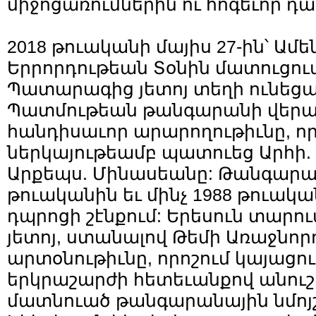
միջոցառումներին ու հոգեւոր դ
2018 թուականի մայիս 27-ին՝ Ամ
Երրորդութեան Տօնին մատուցուա
Պատարագից յետոյ տեղի ունեց
Պատմութեան թանգարանի վեր
հանդիսաւոր արարողութիւնը, որ
ներկայութեամբ պատուեց Արհի. 
Արքեպս. Մինասեանը: Թանգարանը
թուականին եւ մինչ 1988 թուակա
դպրոցի շէնքում: Երեսուն տարու
յետոյ, ստանալով Թեմի Առաջնորդ
արտօնութիւնը, որոշում կայացու
երկրաշարժի հետեւանքով անու
մատնուած թանգարանային նմոյ