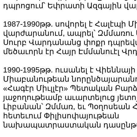
դպրոցում՝ Եփրատի Ազգային վ
1987-1990թթ. սովորել է Հալէպի
վարժարանում, ապրել՝ Զմմառո
Սուրբ Վարդանանց փոքր դպրեվա
մեծաւորն էր Հայր Էմմանուէլ Վ
1990-1995թթ. ուսանել է Վիեննա
Միաբանութեան նորընծայարանո
«Հագէր Միւլլէր» Պետական Բար
յաջողութեամբ աւարտելուց յետոյ
Լիբանան՝ Զմմառ, եւ Պօղոսեան 
հետեւում Փիլիսոփայութեան
նախապատրաստական դասընթա