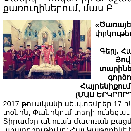
քառուղիներում, մաս Բ
«Ծառայել
փրկութե
Գերյ. Հ
Յով
տարինե
գործո
Հայրենիքում
(ՄԱՍ ԵՐԿՐՈՐԴ
2017 թուականի սեպտեմբեր 17-ին
տօնին, Փանիկում տեղի ունեցա
Տիրամօր անուան մատռան բաց
արարողութիւնը: Հայ Կաթողիկէ 