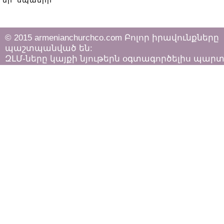
մի՛ սպանիր
© 2015 armenianchurchco.com Բոլոր իրավունքները
պաշտպանված են:
ԶԼՄ-ները կայքի նյութերն օգտագործելիս պար
հետևել «Հեղինակային իրավունքի և հարակից
իրավունքների մասին»
ՀՀ օրենքի դրույթներին: