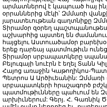
արմատներով է կապուած հայ ի
օրրաններից մէկի՝ Զմմառի վանք
յարատեւութեան գաղտնիքը Զմմ
Տիրամօր զօրեղ պաշտպանութեան
աշխարհից այստեղ են ժամանում
հայցելու Աստուածամօր բարեխօս
երեք դարեայ պատմութիւն ունե
Տիրամօր սրբապատկերը սպանա
Բելուգայի նուէրն է եղել Տանն Կ
Հայոց առաջին Կաթողիկոս-Պա
Պետրոս Ա Արծիւեանին: Զմմառի
սրբապատկերի հրաշագործ բժշկ
պատմութիւնները պահւում են Զ
արխիւներում: Գերյ. Հ. Գառնիկ 
ամէն ջանք ներդրեց եւ, բարերա