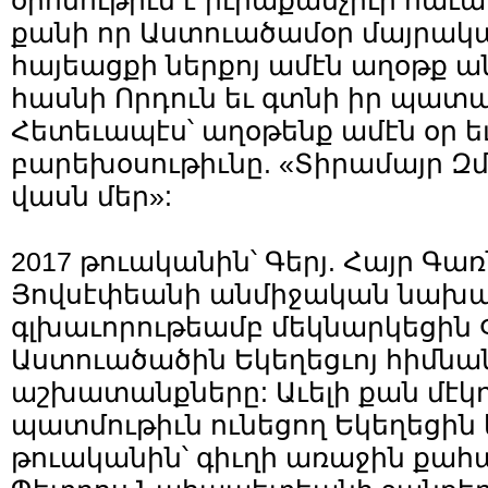
օրհնութիւն է իւրաքանչիւր հա
քանի որ Աստուածամօր մայրակա
հայեացքի ներքոյ ամէն աղօթք 
հասնի Որդուն եւ գտնի իր պատ
Հետեւապէս՝ աղօթենք ամէն օր ե
բարեխօսութիւնը. «Տիրամայր Զմ
վասն մեր»:
2017 թուականին՝ Գերյ. Հայր Գառ
Յովսէփեանի անմիջական նախա
գլխաւորութեամբ մեկնարկեցին 
Աստուածածին Եկեղեցւոյ հիմն
աշխատանքները: Աւելի քան մէկ
պատմութիւն ունեցող Եկեղեցին կ
թուականին՝ գիւղի առաջին քահա