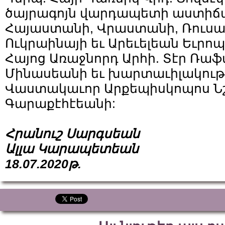
ծայրագոյն վարդապետի աստիճա
Հայաստանի, Վրաստանի, Ռուս
Ուկրաինայի եւ Արեւելեան Եւրո
Հայոց Առաջնորդ Արհի. Տէր Ռաֆա
Մինասեանի եւ խարտաւիլակութ
Վաստակաւոր Արքեպիսկոպոս Ն
Գարաքէհէեանի:
Հրանուշ Սարգսեան
Ալլա Կարապետեան
18.07.2020թ.