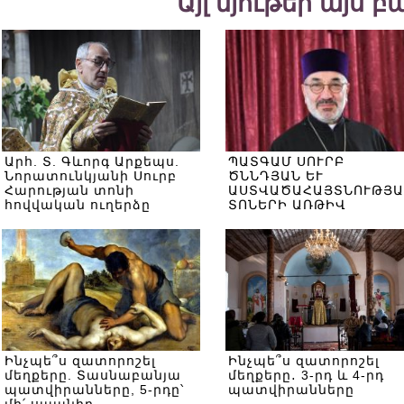
Այլ նյութեր այս 
Արհ. Տ. Գևորգ Արքեպս.
ՊԱՏԳԱՄ ՍՈՒՐԲ
Նորատունկյանի Սուրբ
ԾՆՆԴՅԱՆ ԵՒ
Հարության տոնի
ԱՍՏՎԱԾԱՀԱՅՏՆՈՒԹՅԱ
հովվական ուղերձը
ՏՈՆԵՐԻ ԱՌԹԻՎ
Ինչպե՞ս զատորոշել
Ինչպե՞ս զատորոշել
մեղքերը. Տասնաբանյա
մեղքերը․ 3-րդ և 4-րդ
պատվիրանները, 5-րդը՝
պատվիրանները