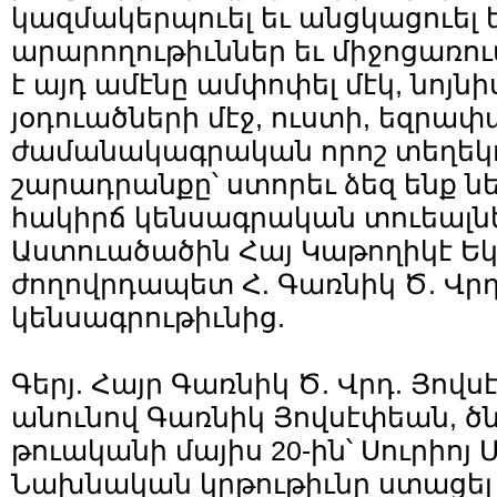
կազմակերպուել եւ անցկացուել
արարողութիւններ եւ միջոցառու
է այդ ամէնը ամփոփել մէկ, նոյնի
յօդուածների մէջ, ուստի, եզրափ
ժամանակագրական որոշ տեղեկո
շարադրանքը՝ ստորեւ ձեզ ենք ն
հակիրճ կենսագրական տուեալնե
Աստուածածին Հայ Կաթողիկէ Եկ
ժողովրդապետ Հ. Գառնիկ Ծ. Վր
կենսագրութիւնից.
Գերյ. Հայր Գառնիկ Ծ. Վրդ. Յով
անունով Գառնիկ Յովսէփեան, ծնո
թուականի մայիս 20-ին՝ Սուրիոյ 
Նախնական կրթութիւնը ստացել