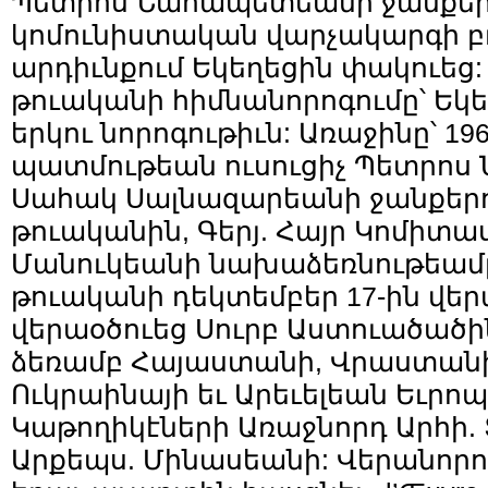
Պետրոս Նահապետեանի ջանքերով:
կոմունիստական վարչակարգի բ
արդիւնքում Եկեղեցին փակուեց: 
թուականի հիմնանորոգումը՝ Եկեղ
երկու նորոգութիւն: Առաջինը՝ 196
պատմութեան ուսուցիչ Պետրոս
Սահակ Սալնազարեանի ջանքերով
թուականին, Գերյ. Հայր Կոմիտաս
Մանուկեանի նախաձեռնութեամբ:
թուականի դեկտեմբեր 17-ին վեր
վերաօծուեց Սուրբ Աստուածածին
ձեռամբ Հայաստանի, Վրաստանի
Ուկրաինայի եւ Արեւելեան Եւրոպ
Կաթողիկէների Առաջնորդ Արհի. 
Արքեպս. Մինասեանի: Վերանորո