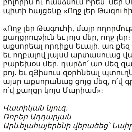
բոլորին ու հանձնում Իրեն՝ մեր Մ
պիտի հայցենք «Ողջ լեր Թագուհ
«Ողջ լեր Թագուհի, մայր ողորմու
քաղցրութիւն եւ յոյս մեր, ողջ լեր
աքսորեալ որդիքս Եւայի. առ քեզ
եւ ողբալով յայսմ արտասուաց վայ
բարեխօս մեր, դարձո՛ առ մեզ զ
քոյ. եւ զՅիսուս զօրհնեալ պտուղն
այսր աքսորանաց ցոյց մեզ, ո՛վ գ
ո՛վ քաղցր կոյս Մարիամ»։
Վատիկան նյուզ,
Ռոբեր Ադդարյան
Արևելահայերենի վերածեց՝ Նա