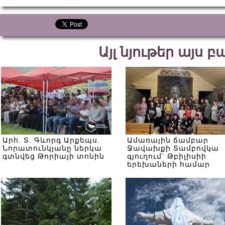
Այլ նյութեր այս 
Արհ. Տ. Գևորգ Արքեպս.
Ամառային ճամբար
Նորատունկյանը ներկա
Ջավախքի Տամբովկա
գտնվեց Թորիայի տոնին
գյուղում` Թբիլիսիի
երեխաների համար