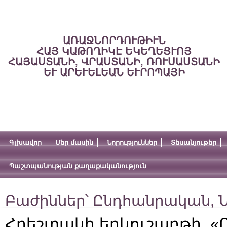
ԱՌԱՋՆՈՐԴՈՒԹԻՒՆ
ՀԱՅ ԿԱԹՈՂԻԿԷ ԵԿԵՂԵՑՒՈՅ
ՀԱՅԱՍՏԱՆԻ, ՎՐԱՍՏԱՆԻ, ՌՈՒՍԱՍՏԱՆԻ
ԵՒ ԱՐԵՒԵԼԵԱՆ ԵՒՐՈՊԱՅԻ
Գլխավոր
Մեր մասին
Նորություններ
Տեսանյութեր
Պաշտպանության քաղաքականություն
Բաժիններ՝
Ընդհանրական
,
Ն
Հրեշտակի երկուշաբթի, «Ո