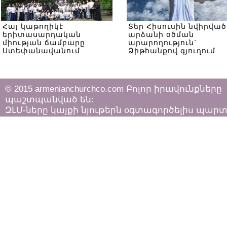
Հայ կաթողիկէ
Տեր Հիսուսին նվիրված
երիտասարդական
արձանի օծման
միության ճամբարը
արարողություն`
Ստեփանավանում
Ձիթհանքով գյուղում
© 2015 armenianchurchco.com Բոլոր իրավունքները
պաշտպանված են:
ԶԼՄ-ները կայքի նյութերն օգտագործելիս պար
հետևել «Հեղինակային իրավունքի և հարակից
իրավունքների մասին»
ՀՀ օրենքի դրույթներին: