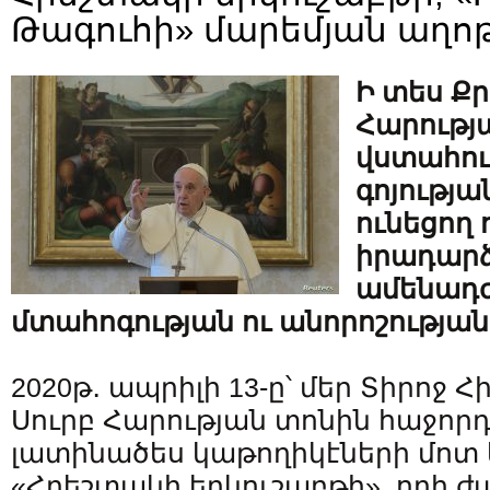
Թագուհի» մարեմյան աղոթ
Ի տես Ք
Հարությա
վստահութ
գոյությա
ունեցող 
իրադարձո
ամենադ
մտահոգության ու անորոշությա
2020թ․ ապրիլի 13-ը՝ մեր Տիրոջ 
Սուրբ Հարության տոնին հաջորդ
լատինածես կաթողիկէների մոտ կ
«Հրեշտակի երկուշաբթի», որի 