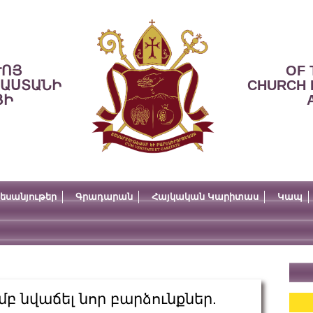
ՒՈՅ
OF 
ՍԱՍՏԱՆԻ
CHURCH 
ՅԻ
եսանյութեր
Գրադարան
Հայկական Կարիտաս
Կապ
բ նվաճել նոր բարձունքներ.