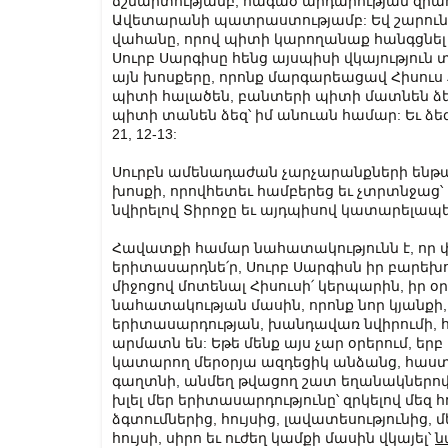
ճշմարտությամբ, հագած արդարության զրա
Ավետարանի պատրաստությամբ: Եվ շարունակո
վահանը, որով պիտի կարողանաք հանգցնել չա
Սուրբ Սարգիսը հենց այսպիսի վկայություն 
այն խոսքերը, որոնք մարգարեացավ Հիսուս 
պիտի հալածեն, բանտերի պիտի մատնեն ձեզ
պիտի տանեն ձեզ՝ իմ անուան համար: Եւ ձե
21, 12-13:
Սուրբն ամենադաժան չարչարանքների ենթարկ
խոսքի, որովհետեւ համբերեց եւ չտրտնջաց՝
նվիրելով Տիրոջը եւ այդպիսով կատարելապե
Հավատքի համար նահատակությունն է, որ փրկ
երիտասարդնե՛ր, Սուրբ Սարգիսն իր բարեխո
միջոցով մոտենալ Հիսուսի՛ կերպարին, իր օր
նահատակության մասին, որոնք նոր կյանքի
երիտասարդության, խանդավառ նվիրումի, հո
արմատն են: Եթե մենք այս չար օրերում, 
կատարող մերօրյա ազդեցիկ անձանց, հաստ
գաղտնի, անմեղ թվացող շատ եղանակներով ու
խլել մեր երիտասարդությունը՝ զրկելով մեզ 
ձգտումներից, հույսից, լավատեսությունից,
հույսի, սիրո եւ ուժեղ կամքի մասին վկայել՝
ն