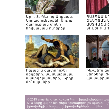
Արհ. Տ. Գևորգ Արքեպս.
ՊԱՏԳԱՄ Ս
Նորատունկյանի Սուրբ
ԾՆՆԴՅԱՆ 
Հարության տոնի
ԱՍՏՎԱԾԱՀ
հովվական ուղերձը
ՏՈՆԵՐԻ Ա
Ինչպե՞ս զատորոշել
Ինչպե՞ս զ
մեղքերը. Տասնաբանյա
մեղքերը․ 3
պատվիրանները, 5-րդը՝
պատվիրա
մի՛ սպանիր
© 2015 armenianchurchco.com Բոլոր իրավունքները 
ԶԼՄ-ները կայքի նյութերն օգտագործելիս պարտավո
իրավունքի և հարակից իրավունքների մասին»