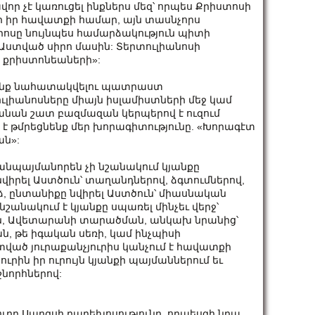
ր չէ կառուցել ինքներս մեզ՝ որպես Քրիստոսի
ր իր հավատքի համար, այն տասնչորս
ոսը նույնպես համարձակություն պիտի
ռ Աստված սիրո մասին: Տերտուլիանոսի
է քրիստոնեաների»:
ւնենք նահատակվելու պատրաստ
ուլիանոսները միայն իսլամիստների մեջ կամ
ատանան շատ բազմազան կերպերով է ուզում
 է թմրեցնենք մեր խորագիտությունը. «Խորագէտ
ան»:
նպայմանորեն չի նշանակում կյանքը
 նվիրել Աստծուն՝ տաղանդներով, ձգտումներով,
, ընտանիքը նվիրել Աստծուն՝ միասնական
նշանակում է կյանքը սպառել մինչեւ վերջ՝
ան, Ավետարանի տարածման, անկախ նրանից՝
, թե իգական սեռի, կամ ինչպիսի
Աստված յուրաքանչյուրիս կանչում է հավատքի
ւրին իր ուրույն կյանքի պայմաններում եւ
շնորհներով:
ուրբ Սարգսի բարեխոսությունը, որպեսզի նրա