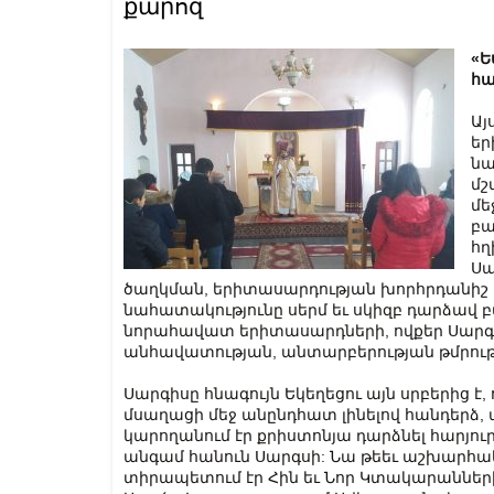
քարոզ
«Ե
հա
Այ
եր
նա
մշ
մե
բա
հղ
Սա
ծաղկման, երիտասարդության խորհրդանիշ է,
նահատակությունը սերմ եւ սկիզբ դարձավ բ
նորահավատ երիտասարդների, ովքեր Սարգս
անհավատության, անտարբերության թմրութ
Սարգիսը հնագույն Եկեղեցու այն սրբերից է
մսաղացի մեջ անընդհատ լինելով հանդերձ, 
կարողանում էր քրիստոնյա դարձնել հարյուր
անգամ հանուն Սարգսի: Նա թեեւ աշխարհակա
տիրապետում էր Հին եւ Նոր Կտակարաններ