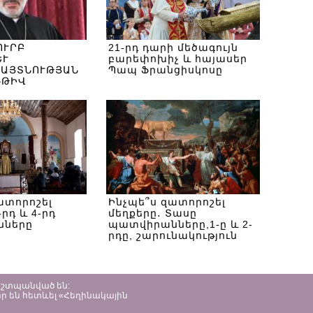
ՈՒՐԲ
21-րդ դարի մեծագույն
ԵՒ
բարեփոխիչ և հայասեր
ԱՅՏՆՈՒԹՅԱՆ
Պապ Ֆրանցիսկոսը
ՌԹԻՎ
ատորոշել
Ինչպե՞ս զատորոշել
-րդ և 4-րդ
մեղքերը․ Տասը
նները
պատվիրանները,1-ը և 2-
րդը, շարունակություն
պաշտպանված են:
ր են հետևել «Հեղինակային