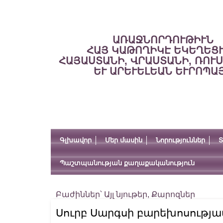
ԱՌԱՋՆՈՐԴՈՒԹԻՒՆ
ՀԱՅ ԿԱԹՈՂԻԿԷ ԵԿԵՂԵՑ
ՀԱՅԱՍՏԱՆԻ, ՎՐԱՍՏԱՆԻ, ՌՈՒ
ԵՒ ԱՐԵՒԵԼԵԱՆ ԵՒՐՈՊԱ
Գլխավոր
Մեր մասին
Նորություններ
Տ
Պաշտպանության քաղաքականություն
Բաժիններ՝
Այլ նյութեր
,
Քարոզներ
Սուրբ Սարգսի բարեխոսությամ