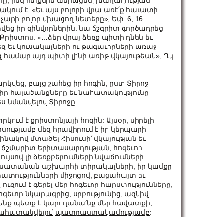
հը, իսկ ոտքերն ամրացնել խաղաղության
ւմ է. «Եւ այս բոլորի վրա առէ՛ք հաւատի
րի բոլոր մխացող նետերը», Եփ. 6, 16:
տվեց իր զինվորներին, նա ճշգրիտ գործադրեց
Քրիստոս. «…ձեր վրայ ձեռք պիտի դնեն եւ
 եւ կուսակալների ու թագաւորների առաջ
զ համար այդ պիտի լինի առիթ վկայութեան», Ղկ.
վեց, բայց շահեց իր հոգին, ըստ Տիրոջ
 իր հալածանքները եւ նահատակությունը
ս նմանվելով Տիրոջը:
ում է քրիստոնյայի հոգին: Այսօր, սիրելի
սությամբ մեզ հրավիրում է իր կերպարի
ինակով մտածել Հիսուսի՛ վկայության եւ
, ճշմարիտ երիտասարդության, հոգեւոր
ւյսով լի ձեռքբերումների նվաճումների
երբ սատանան աշխարհի տիրակալների, իր կամքը
ատությունների միջոցով, բացահայտ եւ
զում է գերել մեր հոգեւոր հարստությունները,
հոգեւոր նկարագրից, սրբությունից, ազնիվ
 մենք պետք է կարողանա՛նք մեր հավատքի,
ահատակվելու՛
պատրաստակամությամբ
: