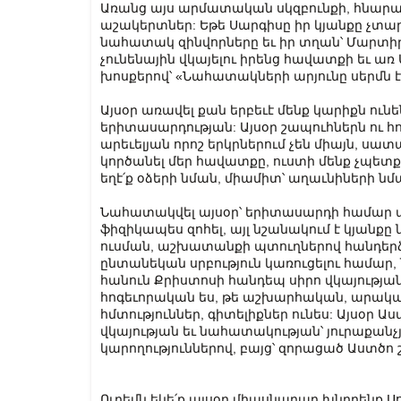
Առանց այս արմատական սկզբունքի, հնարավո
աշակերտներ: Եթե Սարգիսը իր կյանքը չտա
նահատակ զինվորները եւ իր տղան՝ Մարտիր
չունենային վկայելու իրենց հավատքի եւ ա
խոսքերով՝ «Նահատակների արյունը սերմն 
Այսօր առավել քան երբեւէ մենք կարիքն ո
երիտասարդության: Այսօր շապուհներն ու հ
արեւելյան որոշ երկրներում չեն միայն, ս
կործանել մեր հավատքը, ուստի մենք չպետք
եղէ՛ք օձերի նման, միամիտ՝ աղաւնիների նմ
Նահատակվել այսօր՝ երիտասարդի համար ա
ֆիզիկապես զոհել, այլ նշանակում է կյանքը
ուսման, աշխատանքի պտուղներով հանդերձ
ընտանեկան սրբություն կառուցելու համար, 
հանուն Քրիստոսի հանդեպ սիրո վկայությ
հոգեւորական ես, թե աշխարհական, արական
հմտություններ, գիտելիքներ ունես: Այսօր 
վկայության եւ նահատակության՝ յուրաքանչյո
կարողություններով, բայց՝ զորացած Աստծո 
Ուրեմն եկե՛ք այսօր միասնաբար խնդրենք Ս