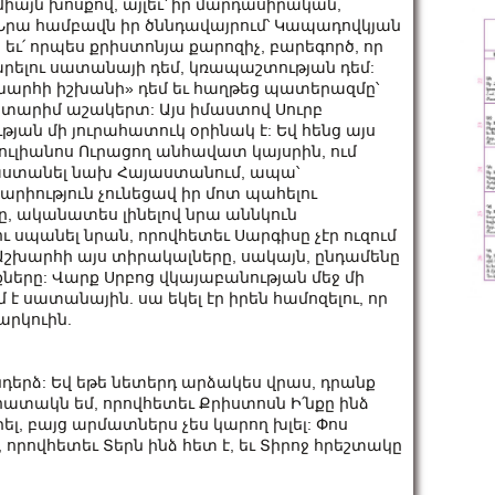
իայն խոսքով, այլեւ՝ իր մարդասիրական,
րա համբավն իր ծննդավայրում՝ Կապադովկյան
 եւ՛ որպես քրիստոնյա քարոզիչ, բարեգործ, որ
քարելու սատանայի դեմ, կռապաշտության դեմ:
շխարհի իշխանի» դեմ եւ հաղթեց պատերազմը՝
վատարիմ աշակերտ: Այս իմաստով Սուրբ
յան մի յուրահատուկ օրինակ է: Եվ հենց այս
Հուլիանոս Ուրացող անհավատ կայսրին, ում
ստանել նախ Հայաստանում, ապա՝
րիություն չունեցավ իր մոտ պահելու
-ը, ականատես լինելով նրա աննկուն
ւ սպանել նրան, որովհետեւ Սարգիսը չէր ուզում
Աշխարհի այս տիրակալները, սակայն, ընդամենը
երը: Վարք Սրբոց վկայաբանության մեջ մի
սատանային. սա եկել էր իրեն համոզելու, որ
արկուին.
նդերձ: Եվ եթե նետերդ արձակես վրաս, դրանք
հատակն եմ, որովհետեւ Քրիստոսն Ի՛նքը ինձ
ել, բայց արմատներս չես կարող խլել: Փոս
 որովհետեւ Տերն ինձ հետ է, եւ Տիրոջ հրեշտակը