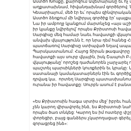
Աստծո Խոսքը, քարոզում Ավետարանը եւ ոչ մ
աղքատախնամ, հիվանդախնամ գործերով: Ն
Կեսարիայում, մեծ էր եւ՛ որպես զինվորական
Աստծո ձեռքում մի նվիրյալ գործիք էր՝ պայ
Նա իր ամբողջ կյանքում մարտնչեց «այս ա
իր կյանքը նվիրելով՝ որպես Քրիստոսի հա
Սարգիսը մեզ համար նաեւ հավատքի վկայութ
անվախ վկայությունն է, որ նրա դեմ հանեց 
պատճառով Սարգիսը ստիպված եղավ ապա
Պարսկաստանում: Հայոց Տիրան թագավորը ա
հավատքի այս սուրբ վկային, իսկ Շապուհ Բ
վկայությանը՝ որոշեց դաժանորեն չարչարել ո
պաշտել պարսիկների կուռքերին եւ կրակը: 
սատանայի կամակատարներն էին եւ գործիքն
դրվագ կա, որտեղ Սարգիսը պատասխանում է 
ուրանա իր հավատքը: Սուրբն ասում է բանս
«Ես Քրիստոսին հագա սրտիս մեջ՝ իբրեւ հա
չեն կարող վիրավորել ինձ, ես Քրիստոսի նա
որպես ծառ տնկեց: Կարող ես իմ ոստերը փշր
փորեցիր, բայց գանձերս չկարողացար գերել,
զորացրեց ինձ»: