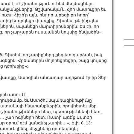
ում է. «Իշխանություն ունեմ մեղմացնելու
նջանքներից: Թշվառակա՛ն, զոհ մատուցիր եւ
ւժս: Հիշի՛ր այն, ինչ որ արեցի քո հորը՝
տից եւ զրկեցի փառքից: Գիտես, թե ինչպես
ներին, սպանեցի մարտիրոսներին: Ես էի, որ
, որ չարչարեն ու սպանեն կույսից ծնվածին»:
Sear
for:
: Գիտեմ, որ չարիքներդ քեզ ետ դարձան, իսկ
գեցին: Հրեաներին մոլորեցրեցիր, բայց կույսից
ց դժոխքից»:
ատքը, Սարգիսն անդադար աղոթում էր իր Տեր
ին ասում է.
ողութեամբ, եւ Աստծու սպառազինութիւնը
սատանայի հնարանքներին, որովհետեւ մեր
 իշխանութիւնների հետ, պետութիւնների հետ,
 չար ոգիների հետ: Ուստի առէ՛ք Աստծո
օրում դէմ կանգնել չարին…», Եփ. 6, 13:
ատուն լինել, մեջքները գոտեպնդել