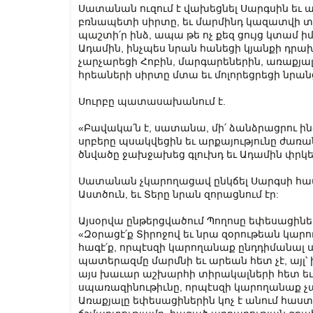
Սատանան ուզում է վախեցնել Սարգսին եւ աս
բռնապետի սիրտը, եւ մարմինդ կազատվի տա
պաշտի՛ր ինձ, ապա թե ոչ քեզ ցույց կտամ իմ ո
Ադամին, ինչպես նրան հանեցի կյանքի դրախ
չարչարեցի Հոբին, մարգարեներին, առաքյալ
հրեաների սիրտը մտա եւ մոլորեցրեցի նրանց
Սուրբը պատասախանում է.
«Բավակա՛ն է, սատանա, մի՛ ձանձրացրու ինձ
սրբերը պսակվեցին եւ արքայությունը ժառան
ծնվածը ջախջախեց գլուխդ եւ Ադամին փրկե
Սատանան չկարողացավ ընկճել Սարգսի հավ
Աստծուն, եւ Տերը նրան զորացնում էր:
Այսօրվա ընթերցվածում Պողոսը եփեսացիներ
«Զօրացէ՛ք Տիրոջով եւ նրա զօրութեան կար
հագէ՛ք, որպէսզի կարողանաք ընդդիմանալ 
պատերազմը մարմնի եւ արեան հետ չէ, այլ՝
այս խաւար աշխարհի տիրակալների հետ եւ…
սպառազինութիւնը, որպէսզի կարողանաք չար 
Առաքյալը եփեսացիներին կոչ է անում հաստ