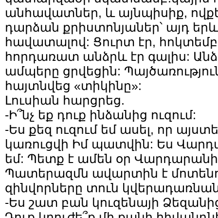
անհավատներ, և այնպիսիք, ովք
դարձան քրիստոնյաներ՝ այդ երև
հավատալով: Ցուրտ էր, հոկտեմբ
հորդառատ անձրև էր գալիս: Ան
ամպերը ցրվեցին: Պայծառությո
հայտնվեց «տիկինը»:
Լուսիան հարցրեց.
-Ի՞նչ եք դուք ինձանից ուզում:
-Ես քեզ ուզում եմ ասել, որ այս
կառուցվի Իմ պատվին: Ես Վար
եմ: Պետք է ամեն օր Վարդարանի
Պատերազմն ավարտին է մոտենու
զինվորները տուն կվերադառնան
-Ես շատ բան կուզենայի Ձեզանից
Դուք կբուժե՞ք մի քանի հիվանդն