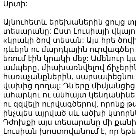
Սրտի:
Այնուհետև երեխաներին ցույց տ
տեսարանը: Ըստ Լուսիայի վկայո
«կրակի ծով տեսան: Այս հրե ծով
դևերն ու մարդկային ուրվագծեր
եռում էին կրակի մեջ: Ամենուր
ամպերը, միախառնվելով ճիչերին
հառաչանքներին, սարսափեցնում
վախից դողալ: Դևերը միմյանցից
ահարկու ու անհայտ կենդանինե
ու զզվելի ուրվագծերով, որոնք 
ինչպես այրված սև ածխի կտորն
Դժոխքի այս տեսարանը մի քանի
Լուսիան խոստովանում է, որ եթե 