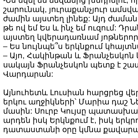
-Ես եկել եմ ձեզանից խնդրելու, ո
շարունակ, յուրաքանչյուր ամսվա 
ժամին այստեղ լինեք: Այդ ժամանա
թե ով եմ Ես և ինչ եմ ուզում: Դր
այստեղ կվերադառնամ յոթներոր
– Ես նույնպե՞ս երկնքում կհայտն
– Այո, Հակինթան և Ֆրանչեսկոն և
սակայն Ֆրանչեսկոն պետք է շա
Վարդարան:
Այնուհետև Լուսիան հարցրեց վ
երկու աղջիկների՝ Մարիա դաշ Նե
մասին: Սուրբ Կույսը պատասխա
արդեն իսկ Երկնքում է, իսկ երկր
դատաստանի օրը կմնա քավարա