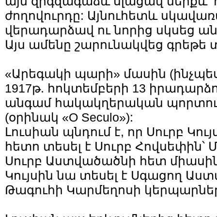
այն զիգզագաձև սլացավ ներքև
ժողովուրդը: Այնուհետև սկավառ
վերադարձավ ու նորից սկսեց ան
Այս ամենը շարունակվեց գրեթե 
«Արեգակի պարի» մասին (ինչպե
1917թ. հոկտեմբերի 13 իրադարձո
անգամ հակակղերական պորտու
(օրինակ «O Seculo»):
Լուսիան պնդում է, որ Սուրբ Կո
հետո տեսել է Սուրբ Հովսեփին՝ 
Սուրբ Աստվածածնի հետ միասին:
Կույսին նա տեսել է Սգացող Աս
Թագուհի Կարմեղոսի կերպարնե