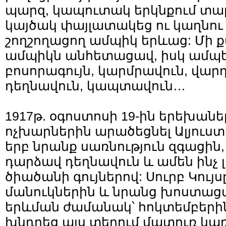
պարզ, կապուտակ երկնքում տա
կայծակ փայլատակեց ու կաղնու 
շողշողացող ամպիկ երևաց: Մի 
ամպիկն անհետացավ, իսկ ամպ
բոսորագույն, կարմրավուն, վարդ
դեղնավուն, կապտավուն…
1917թ. օգոստոսի 19-ին երեխանե
ոչխարներին արածեցնել Ալյուստ
երբ նրանք սառնություն զգացին
դարձավ դեղնավուն և ամեն ինչ 
ծիածանի գույներով: Սուրբ Կույ
մանուկներին և նրանց խոստացա
երևման ժամանակ՝ հոկտեմբերին,
խնդրեց այս տեղում մատուռ կառ