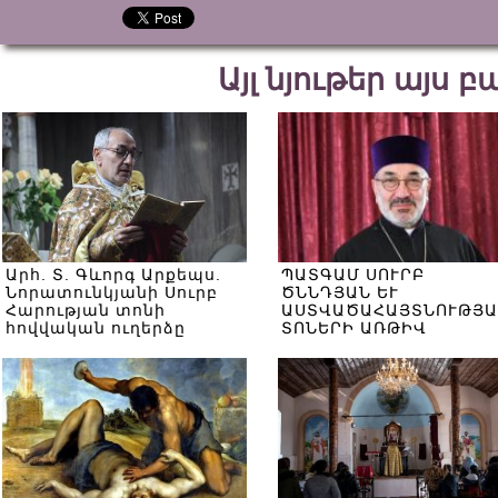
Այլ նյութեր այս 
Արհ. Տ. Գևորգ Արքեպս.
ՊԱՏԳԱՄ ՍՈՒՐԲ
Նորատունկյանի Սուրբ
ԾՆՆԴՅԱՆ ԵՒ
Հարության տոնի
ԱՍՏՎԱԾԱՀԱՅՏՆՈՒԹՅԱ
հովվական ուղերձը
ՏՈՆԵՐԻ ԱՌԹԻՎ