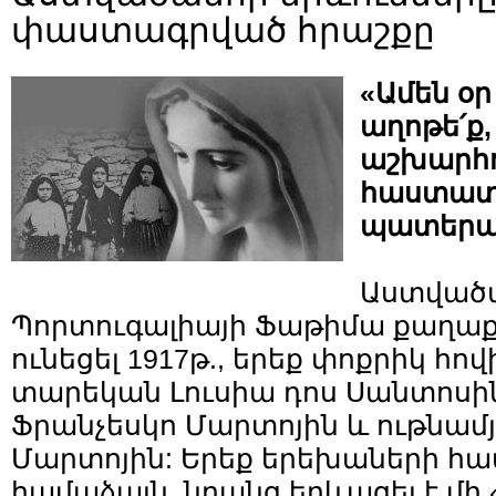
փաստագրված հրաշքը
«Ամեն օ
աղոթե՛ք,
աշխարհո
հաստատվ
պատերա
Աստվածա
Պորտուգալիայի Ֆաթիմա քաղաք
ունեցել 1917թ., երեք փոքրիկ հո
տարեկան Լուսիա դոս Սանտոսի
Ֆրանչեսկո Մարտոյին և ութնա
Մարտոյին: Երեք երեխաների հ
համաձայն, նրանց երևացել է մի