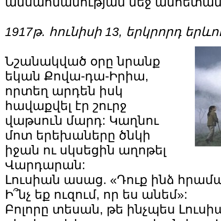
անսահմանության մեջ անհետան
1917
թ
.
հունիսի
13
, երկրորդ երևո
Նշանակված օրը նրանք
եկան Քովա-դա-Իրիա,
որտեղ արդեն իսկ
հավաքվել էր շուրջ
վաթսուն մարդ: Կաղնու
մոտ երեխաները ծնկի
իջան ու սկսեցին աղոթել
Վարդարան:
Լուսիան ասաց. «Դուք ինձ հրամա
Ի՞նչ եք ուզում, որ ես անեմ»:
Բոլորը տեսան, թե ինչպես Լուս