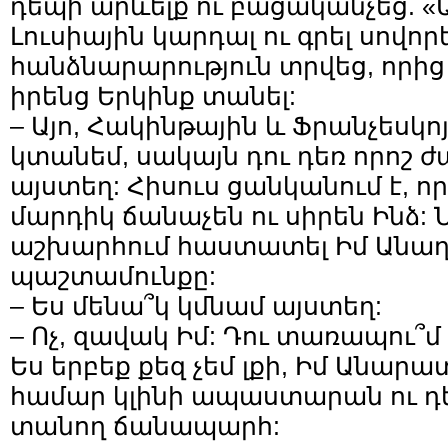
դեպի արևելք ու բացականչեց. «
Լուսիային կարդալ ու գրել սովորե
հանձնարարություն տրվեց, որի
իրենց Երկինք տանել:
– Այո, Հակինթային և Ֆրանչեսկո
կտանեմ, սակայն դու դեռ որոշ 
այստեղ: Հիսուս ցանկանում է, որ
մարդիկ ճանաչեն ու սիրեն Ինձ: 
աշխարհում հաստատել Իմ Անա
պաշտամունքը:
– Ես մենա՞կ կմնամ այստեղ:
– Ոչ, զավակ Իմ: Դու տառապու՞մ 
Ես երբեք քեզ չեմ լքի, Իմ Անար
համար կլինի ապաստարան ու 
տանող ճանապարհ: