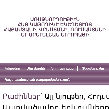
ԱՌԱՋՆՈՐԴՈՒԹԻՒՆ
ՀԱՅ ԿԱԹՈՂԻԿԷ ԵԿԵՂԵՑՒՈՅ
ՀԱՅԱՍՏԱՆԻ, ՎՐԱՍՏԱՆԻ, ՌՈՒՍԱՍՏԱՆԻ
ԵՒ ԱՐԵՒԵԼԵԱՆ ԵՒՐՈՊԱՅԻ
Գլխավոր
Մեր մասին
Նորություններ
Տեսանյութեր
Պաշտպանության քաղաքականություն
Բաժիններ՝
Այլ նյութեր
,
Հոդվ
Աստվածամոր երևումները