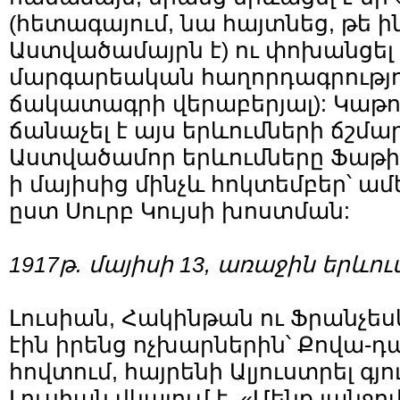
(հետագայում, նա հայտնեց, թե ի
Աստվածամայրն է) ու փոխանցել 
մարգարեական հաղորդագրությո
ճակատագրի վերաբերյալ): Կաթո
ճանաչել է այս երևումների ճշմ
Աստվածամոր երևումները Ֆաթիմա
ի մայիսից մինչև հոկտեմբեր՝ ամ
ըստ Սուրբ Կույսի խոստման:
1917թ. մայիսի 13
, առաջին երևու
Լուսիան, Հակինթան ու Ֆրանչե
էին իրենց ոչխարներին՝ Քովա-դ
հովտում, հայրենի Ալյուստրել գյու
Լուսիան վկայում է. «Մենք լանջո