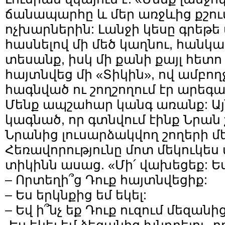
ճանապարհը և մեր առջևից քշու
ոչխարներին: Լանջի կեսը գրեթե 
հասնելով մի մեծ կաղնու, հանկա
տեսանք, իսկ մի քանի քայլ հետո
հայտնվեց մի «Տիկին», ով ամբո
հագնված ու շողշողում էր արեգա
Մենք ապշահար կանգ առանք: Այ
կագնած, որ գտնվում էինք Նրա
Նրանից լուսարձակվող շողերի մե
Հեռավորությունը մոտ մեկուկես մ
տիկինն ասաց. «Մի՛ վախեցեք: Ես
– Որտեղի՞ց Դուք հայտնվեցիք:
– Ես երկնքից եմ եկել:
– Եվ ի՞նչ եք Դուք ուզում մեզանից