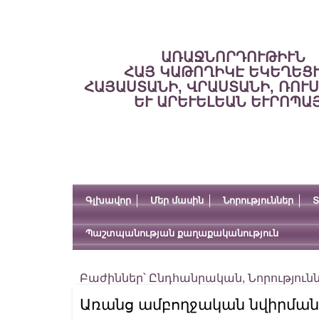
ԱՌԱՋՆՈՐԴՈՒԹԻՒՆ
ՀԱՅ ԿԱԹՈՂԻԿԷ ԵԿԵՂԵՑ
ՀԱՅԱՍՏԱՆԻ, ՎՐԱՍՏԱՆԻ, ՌՈՒ
ԵՒ ԱՐԵՒԵԼԵԱՆ ԵՒՐՈՊԱ
Գլխավոր
Մեր մասին
Նորություններ
Տ
Պաշտպանության քաղաքականություն
Բաժիններ՝
Ընդհանրական
,
Նորություն
Առանց ամբողջական նվիրման՝