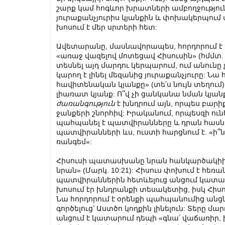
շարք կամ հոգևոր խրատների ամբողջություն չ
յուրաքանչյուրիս կյանքին և փոխակերպում ա
խոսում է մեր սրտերի հետ:
Ավետարանը, մասնավորապես, հորդորում է մ
«առաջ վա­զե­լով մոտեցավ Հիսուսին» (հմմտ. 
տեսնել այդ մարդու կերպարում, ում անունը չի
կարող է լինել մեզանից յուրաքանչյուրը: Նա 
հավիտենական կյան­քը» (տե՛ս նույն տեղում
լիառատ կյանք: Ո՞վ չի ցանկանա նման կյանք 
ժառանգություն
է խնդրում այն, որպես բարիք
ջանքերի շնորհիվ: Իրականում, որպեսզի ո
պահպանել է պատվիրանները և դրան հասնե
պատվիրանների ևս, ուստի հարցնում է. «ի՞նչ 
ռան­գեմ»:
Հիսուսի պատասխանը նրան հանկարծակիի է բեր
նրան» (Մարկ. 10:21): Հիսուս փոխում է հե
պատվիրաններին հետևելուց անցում կատար
խոսում էր խնդրանքի տեսակետից, իսկ Հիսո
Նա հորդորում է օրենքի պահպանումից անց
գործելուց՝ Աստծո կողքին լինելուն: Տերը մ
անցում է կատարում դեպի «գնա՛ վա­ճա­ռիր, ին