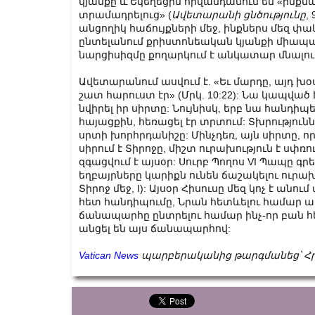
կյանքը և Եկեղեցին հիվանդանում են «ինքնա
տրամադրելուց» (
Ավետարանի ցնծությունը
,
անցողիկ հաճույքների մեջ, ինքներս մեզ փ
ընտելանում քրիստոնեական կյանքի միապա
նարցիսիզմը քողարկում է անկատար մնալու 
Ավետարանում ասվում է. «Եւ մար­դը, այդ խօս
շատ հա­րուստ էր» (Մրկ. 10:22): Նա կապված 
նվիրել իր սիրտը: Նույնիսկ, երբ նա հանդիպե
հայացքին, հեռացել էր տրտում: Տխրությու
սրտի խորհրդանիշը: Մինչդեռ, այն սիրտը, 
սիրում է Տիրոջը, միշտ ուրախություն է սփռո
զգացվում է այսօր: Սուրբ Պողոս VI Պապը գրե
եղբայրները կարիքն ունեն ճաշակելու ուրախո
Տիրոջ մեջ, I): Այսօր Հիսուսը մեզ կոչ է ան
հետ հանդիպումը, Նրան հետևելու համար ամ
ճանապարհը ընտրելու համար ինչ-որ բան հ
անցել են այս ճանապարհով:
Vatican News
պարբերականից թարգմանեց՝ Հր