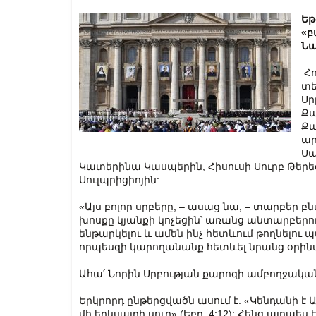
Եթ
«բ
Նա
Հ
տե
Սր
Քա
Քա
ար
Սպ
Կատերինա Կասպերին, Հիսուսի Սուրբ Թերե
Սուլպրիցիոյին:
«Այս բոլոր սրբերը, – ասաց նա, – տարբե
խոսքը կյանքի կոչեցին՝ առանց անտարբերու
ենթարկելու և ամեն ինչ հետևում թողնելու 
որպեսզի կարողանանք հետևել նրանց օրին
Ահա՛ Նորին Սրբության քարոզի ամբողջակա
Երկրորդ ընթերցվածն ասում է. «Կեն­դա­նի է Աս
մի երկ­սայ­րի սուր» (Եբր. 4:12): Հենց այդպ