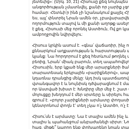
յե­տե­ւից»: (Մրկ. 10, 21) Հիսուսը քեզ նույնպ
անգործության չմատնվել, քանի որ չարիք չգո
համար: Հետևի՛ր ինձ չի նշանակում քայլել Հ
ես, այլ՝ փնտրել Նրան ամեն օր, չբավարար
ողորմություն տալով և մի քանի աղոթք ասելով
է քեզ, Հիսուսի մեջ որոնել Աստծուն, Ով քո կ
ամբողջովին նվիրվելու:
Հիսուս կրկին ասում է. «գնա՛ վա­ճա­ռիր, ինչ ո
քննարկում աղքատության և հարստության տես
կյանք: Նա հորդորում է քեզ հետևում թողնել 
բեռից, Նրան՝ միակ բարուն, տեղ ապահովել
Հիսուսին, երբ կքած ենք մեր արարքների ծա
տարատեսակ երկրային «բարիքներով», ապա
կդառնա դրանցից մեկը: Այդ իսկ պատճառով, 
վտանգավոր է և նույնիսկ դժվարացնում է մա
որ Աստված խիստ է: Խնդիրը մեր մեջ է. շատ
մոլուցքը խեղդում է մեր սրտերը և սիրելու 
գրում է. «բո­լոր չա­րիք­նե­րի ար­մա­տը փո­ղա­սի
կենտրոնում փողն է՝ տեղ չկա ո՛չ Աստծո, ո՛չ 
Հիսու՛սն է արմատը: Նա է տալիս ամեն ինչ 
տալիս և պահանջում անբաժանելի սիրտ: Նու
հաց. միթե՞ կարող ենք փոխարենը նրան տա