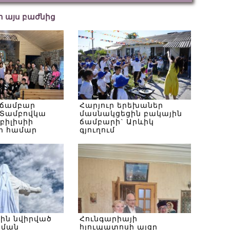
եր այս բաժնից
 ճամբար
Հարյուր երեխաներ
Տամբովկա
մասնակցեցին բակային
Թբիլիսիի
ճամբարի` Արևիկ
ի համար
գյուղում
սին նվիրված
Հունգարիայի
ծման
հյուպատոսի այցը