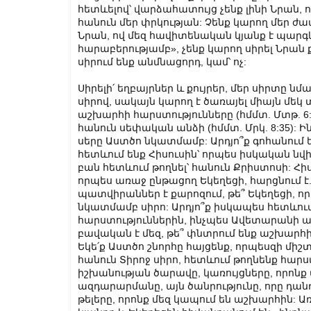
հետևելով՝ վարձահատույց չենք լինի Նրան, 
հանուն մեր փրկության: Չենք կարող մեր ժ
Նրան, ով մեզ հավիտենական կյանք է պարգևո
հարաբերությամբ», չենք կարող սիրել Նրան 
սիրում ենք անմնացորդ, կամ՝ ոչ:
Սիրելի՛ եղբայրներ և քույրեր, մեր սիրտը նմա
սիրով, սակայն կարող է ծառայել միայն մեկ տ
աշխարհի հարստությունները (հմմտ. Մտթ. 6:
հանուն սեփական անձի (հմմտ. Մրկ. 8:35): Ի
սերը Աստծո նկատմամբ: Արդյո՞ք գոհանում 
հետևում ենք Հիսուսին՝ որպես իսկական նվ
բան հետևում թողնել՝ հանուն Քրիստոսի: Հիս
որպես առաջ ընթացող Եկեղեցի, հարցնում է. 
պատվիրաններ է քարոզում, թե՞ Եկեղեցի, որը
նկատմամբ սիրո: Արդյո՞ք իսկապես հետևում
հարստություններին, ինչպես Ավետարանի այն
բավական է մեզ, թե՞ փնտրում ենք աշխարհի
Եկե՛ք Աստծո շնորհը հայցենք, որպեսզի միշ
հանուն Տիրոջ սիրո, հետևում թողնենք հար
իշխանության ծարավը, կառույցները, որո
ազդարարմանը, այն ծանրությունը, որը դան
թելերը, որոնք մեզ կապում են աշխարհին: Ա