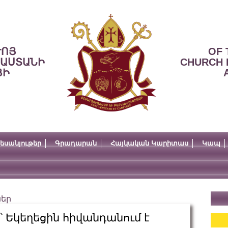
ՒՈՅ
OF 
ՍԱՍՏԱՆԻ
CHURCH 
ՅԻ
եսանյութեր
Գրադարան
Հայկական Կարիտաս
Կապ
ներ
 Եկեղեցին հիվանդանում է