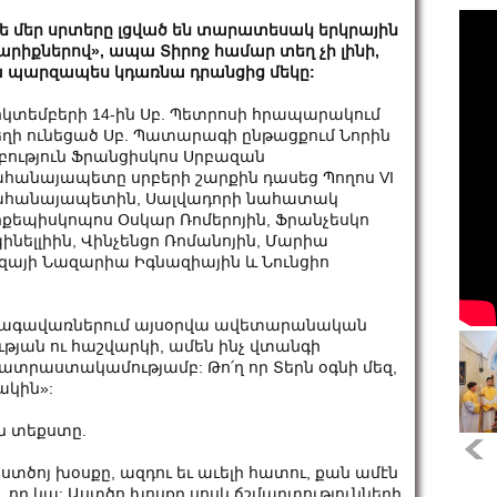
ե մեր սրտերը լցված են տարատեսակ երկրային
արիքներով», ապա Տիրոջ համար տեղ չի լինի,
 պարզապես կդառնա դրանցից մեկը:
ոկտեմբերի 14-ին Սբ. Պետրոսի հրապարակում
ղի ունեցած Սբ. Պատարագի ընթացքում Նորին
բություն Ֆրանցիսկոս Սրբազան
հանայապետը սրբերի շարքին դասեց Պողոս VI
հանայապետին, Սալվադորի նահատակ
քեպիսկոպոս Օսկար Ռոմերոյին, Ֆրանչեսկո
ինելլիին, Վինչենցո Ռոմանոյին, Մարիա
զայի Նազարիա Իգնազիային և Նունցիո
ր բնագավառներում այսօրվա ավետարանական
թյան ու հաշվարկի, ամեն ինչ վտանգի
պատրաստակամությամբ: Թո՛ղ որ Տերն օգնի մեզ,
ակին»:
ն տեքստը.
տծոյ խօս­քը, ազ­դու եւ աւե­լի հա­տու, քան ամէն
ես է, որ կա: Աստծո խոսքը սոսկ ճշմարտությունների