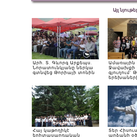
Այլ նյութ
Արհ. Տ. Գևորգ Արքեպս.
Ամառային
Նորատունկյանը ներկա
Ջավախքի 
գտնվեց Թորիայի տոնին
գյուղում` 
երեխաներ
Հայ կաթողիկէ
Տեր Հիսու
երիտասարդական
արձանի օ