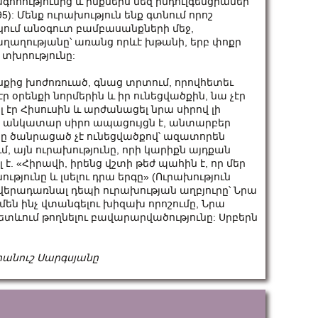
գոհությունից և ինքներս մեզ ինդուլգենցիաներ
 95): Մենք ուրախություն ենք գտնում որոշ
ակում անօգուտ բամբասանքների մեջ,
ղաղությանը՝ առանց որևէ խթանի, երբ փոքր
տխրությունը:
քից խո­ժո­ռուած, գնաց տր­տում, որով­հե­տեւ
էր օրենքի նորմերին և իր ունեցվածքին, նա չէր
լ էր Հիսուսին և արժանացել նրա սիրով լի
նն անկատար սիրո ապացույցն է, անտարբեր
որը ծանրացած չէ ունեցվածքով՝ ազատորեն
ւմ, այն ուրախությունը, որի կարիքն այդքան
լ է. «Հիրավի, իրենց վշտի թեժ պահին է, որ մեր
ւթյունը և լսելու դրա երգը» (Ուրախություն
ում վերադառնալ դեպի ուրախության աղբյուրը՝ Նրա
են ինչ վտանգելու խիզախ որոշումը, Նրա
ետևում թողնելու բավարարվածությունը: Սրբերն
անուշ Սարգսյանը