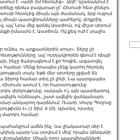
ես ասում է. «արի՛ իմ հետևից»:
Արի
՛՝ նշանակում է
րծելը դեռևս բավարար չէ՝ Հիսուսի հետ լինելու
իսուսի հետևից միայն այն ժամանակ, երբ ուզում
վել միայն պատվիրանները պահելով, փոքրիկ
, այլ՝ Նրա մեջ գտնել Աստծուն, ով միշտ սիրում
յանքի իմաստն է, Աստծուն, Ով քեզ ուժ է տալիս
Sear
for:
ր ու­նես, ու աղ­քատ­նե­րին տուր»: Տերը չի
ությունները, այլ՝ ուղղակիորեն գնում է դեպի
այն, ինչը ծանրացնում է քո հոգին, ազատվել
ու համար: Մենք իրապես չենք կարող հետևել
նրության տակ: Եթե մեր սրտերը լցված են
 Տիրոջ համար տեղ չի լինի, Նա պարզապես
Հիսուսն ասում է, որ հարստությունը
րդու փրկությունը, սակայն ո՛չ այն պատճառով,
 ավելին ունենալու, շատ ավելին ցանկանալու
համար անկարող դարձնում: Ուստի, Սուրբ Պողոսը
­րու­թիւ­նն է» (1 Տիմ. 6:10): Այնտեղ, որտեղ
էլ մարդու համար:
և պահանջում ամեն ինչ. նա լիակատար սեր է
յնիսկ այսօր Նա տրվում է մեզ՝ որպես կենդանի
լ փշրանքներ: Միայն որոշ պատվիրանների