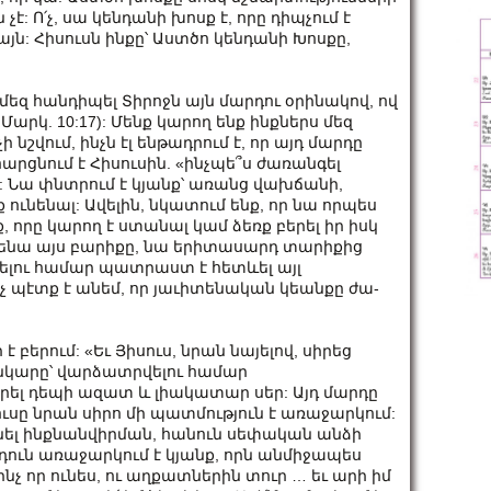
է: Ո՛չ, սա կենդանի խոսք է, որը դիպչում է
յն: Հիսուսն ինքը՝ Աստծո կենդանի Խոսքը,
եզ հանդիպել Տիրոջն այն մարդու օրինակով, ով
Մարկ. 10:17): Մենք կարող ենք ինքներս մեզ
 նշվում, ինչն էլ ենթադրում է, որ այդ մարդը
հարցնում է Հիսուսին. «ինչպե՞ս ժառանգել
): Նա փնտրում է կյանք՝ առանց վախճանի,
ունենալ: Ավելին, նկատում ենք, որ նա որպես
, որը կարող է ստանալ կամ ձեռք բերել իր իսկ
ւնենա այս բարիքը, նա երիտասարդ տարիքից
լու համար պատրաստ է հետևել այլ
պէտք է անեմ, որ յա­ւի­տե­նա­կան կեան­քը ժա­
ում: «Եւ Յի­սուս, նրան նա­յե­լով, սի­րեց
ռանկարը՝ վարձատրվելու համար
ել դեպի ազատ և լիակատար սեր: Այդ մարդը
ւսը նրան սիրո մի պատմություն է առաջարկում:
նել ինքնանվիրման, հանուն սեփական անձի
արդուն առաջարկում է կյանք, որն անմիջապես
չ որ ու­նես, ու աղ­քատ­նե­րին տուր … եւ արի իմ