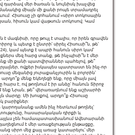
ով դարձավ մեր ծառան և նույնիսկ խաչվեց
ամանակից միայն մի քանի րոպե տրամադրել
ւմ: Հիսուսը չի գոհանում «սիրո տոկոսային
քսան, հիսուն կամ վաթսուն տոկոսով: Կամ
ն է մագնիսի, որը թույլ է տալիս, որ իրեն գրավեն
իրոջ և պետք է ընտրի՝ սիրել Հիսուսի՞ն, թե՝
24), կամ պետք է ապրի հանուն սիրո կամ՝
նքներս մեզ հարց տանք, թե ինչպիսի՞ն է մեր
ենք մի քանի պատվիրաններ պահելով, թե՞
իրյալներ, ովքեր իսկապես պատրաստ են ինչ-որ
ուսը մեզանից յուրաքանչյուրին և բոլորին՝
արդյո՞ք մենք Եկեղեցի ենք, որը միայն լավ
 հարս է, ով թողնում է իր անձը՝ հանուն Տիրոջ
 ենք Նրան, թե՞ վերառադնում ենք աշխարհի
 մարդը: Մի խոսքով, արդյո՞ք Հիսուսը
կ բարիքներ:
տ կարողանանք ամեն ինչ հետևում թողնել՝
ստությունը, հասարակական դիրքի և
նք այլևս չեն համապատասխանում Ավետարանի
դաղեցնում է մեր առաքելության ընթացքը,
ռանց սիրո մեջ քայլ առաջ կատարելու՝ մեր