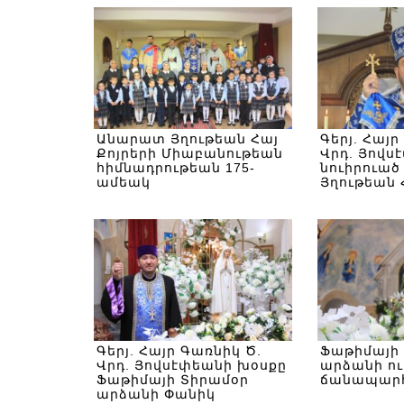
Անարատ Յղութեան Հայ
Գերյ. Հայր
Քոյրերի Միաբանութեան
Վրդ. Յովս
հիմնադրութեան 175-
նուիրուա
ամեակ
Յղութեան 
Միաբանու
Հիմնադրու
ամեակին
Գերյ. Հայր Գառնիկ Ծ.
Ֆաթիմայի
Վրդ. Յովսէփեանի խօսքը
արձանի ո
Ֆաթիմայի Տիրամօր
ճանապար
արձանի Փանիկ