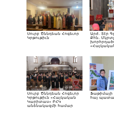
Սուրբ Ծննդեան Հոգեւոր
Արժ․ Տէր 
Կրթութիւն
Քհն․ Մկրտ
խորհրդածո
«Հայկակա
ԲՀԿ Սուրբ
Հոգեւոր կ
Սուրբ Ծննդեան Հոգեւոր
Ֆաթիմայի 
Կրթութիւն «Հայկական
հայ պատա
Կարիտաս» ԲՀԿ
անձնակազմի համար