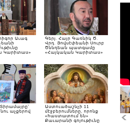
Գրիգոր Աւագ
Գերյ. Հայր Գառնիկ Ծ.
չեանի
Վրդ. Յովսէփեանի Սուրբ
ւթիւնը
Ծննդեան պատգամը
ն Կարիտաս»
«Հայկական Կարիտաս»
 Ծննդեան
ԲՀԿ Հոգեւոր
րթութեանը
Կրթութեանը
Տիրամայրը՝
Աստուածաշնչի 11
նու աչքերով
մէջբերումները, որոնք
«հաստատում են»
Քաւարանի գոյութիւնը