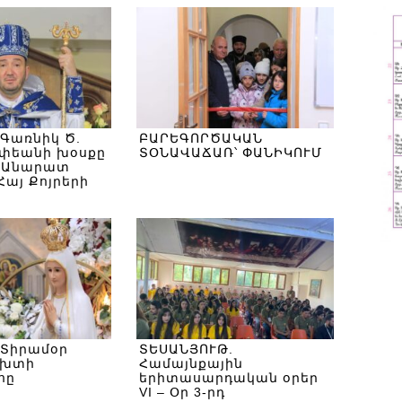
 Գառնիկ Ծ.
ԲԱՐԵԳՈՐԾԱԿԱՆ
էփեանի խօսքը
ՏՕՆԱՎԱՃԱՌ՝ ՓԱՆԻԿՈՒՄ
ծ Անարատ
Հայ Քոյրերի
թեան
թեան 175-
 Տիրամօր
ՏԵՍԱՆՅՈՒԹ.
ւխտի
Համայնքային
հը
երիտասարդական օրեր
VI – Օր 3-րդ