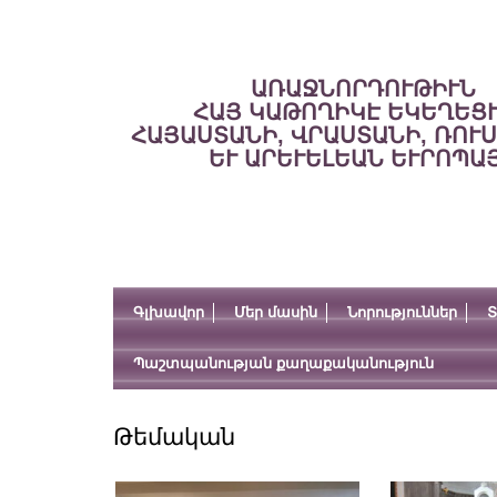
ԱՌԱՋՆՈՐԴՈՒԹԻՒՆ
ՀԱՅ ԿԱԹՈՂԻԿԷ ԵԿԵՂԵՑ
ՀԱՅԱՍՏԱՆԻ, ՎՐԱՍՏԱՆԻ, ՌՈՒ
ԵՒ ԱՐԵՒԵԼԵԱՆ ԵՒՐՈՊԱ
Գլխավոր
Մեր մասին
Նորություններ
Տ
Պաշտպանության քաղաքականություն
Թեմական