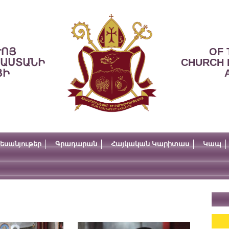
ՒՈՅ
OF 
ՍԱՍՏԱՆԻ
CHURCH 
ՅԻ
եսանյութեր
Գրադարան
Հայկական Կարիտաս
Կապ