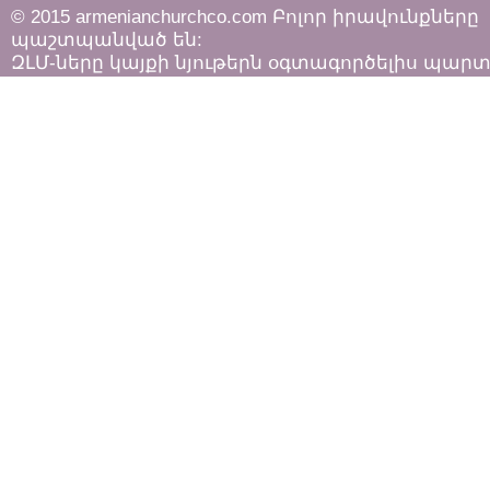
© 2015 armenianchurchco.com Բոլոր իրավունքները
պաշտպանված են:
ԶԼՄ-ները կայքի նյութերն օգտագործելիս պար
հետևել «Հեղինակային իրավունքի և հարակից
իրավունքների մասին»
ՀՀ օրենքի դրույթներին: