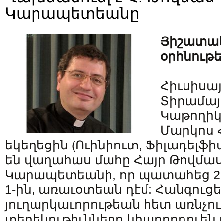
Կարապետեանը
Յիշատակ
օրհնութ
Հիւսիսա
Տիրամայ
Կաթողիկէ
Մարկոս 
եկեղեցին (Ուինիուտ, Ֆիլադելֆի
են վաղահաս մահը Հայր Թովմ
Կարապետեանի, որ պատահեց 20
1-ին, առաւօտեան դէմ: Հանգուց
յուղարկաւորութեան հետ առնչո
տեղեկութիւնները կհաղորդուեն 