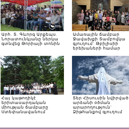
Արհ. Տ. Գևորգ Արքեպս.
Ամառային ճամբար
Նորատունկյանը ներկա
Ջավախքի Տամբովկա
գտնվեց Թորիայի տոնին
գյուղում` Թբիլիսիի
երեխաների համար
Հայ կաթողիկէ
Տեր Հիսուսին նվիրված
երիտասարդական
արձանի օծման
միության ճամբարը
արարողություն`
Ստեփանավանում
Ձիթհանքով գյուղում