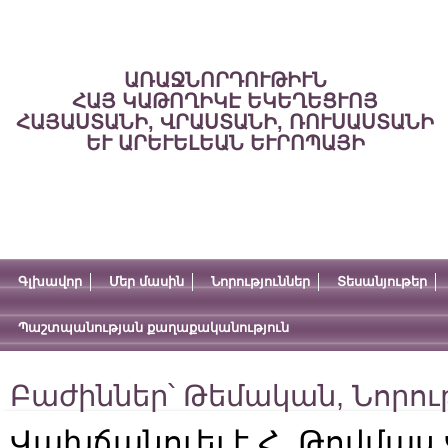
ԱՌԱՋՆՈՐԴՈՒԹԻՒՆ
ՀԱՅ ԿԱԹՈՂԻԿԷ ԵԿԵՂԵՑՒՈՅ
ՀԱՅԱՍՏԱՆԻ, ՎՐԱՍՏԱՆԻ, ՌՈՒՍԱՍՏԱՆԻ
ԵՒ ԱՐԵՒԵԼԵԱՆ ԵՒՐՈՊԱՅԻ
Գլխավոր
Մեր մասին
Նորություններ
Տեսանյութեր
Պաշտպանության քաղաքականություն
Բաժիններ՝
Թեմական
,
Նորու
Վախճանուել է Հ. Թովմաս 