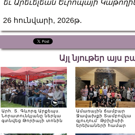
եւ Արեւելեան Եւրոպայի Կաթողի
26 հունվարի, 2026թ․
Այլ նյութեր այս 
Արհ. Տ. Գևորգ Արքեպս.
Ամառային ճամբար
Նորատունկյանը ներկա
Ջավախքի Տամբովկա
գտնվեց Թորիայի տոնին
գյուղում` Թբիլիսիի
երեխաների համար