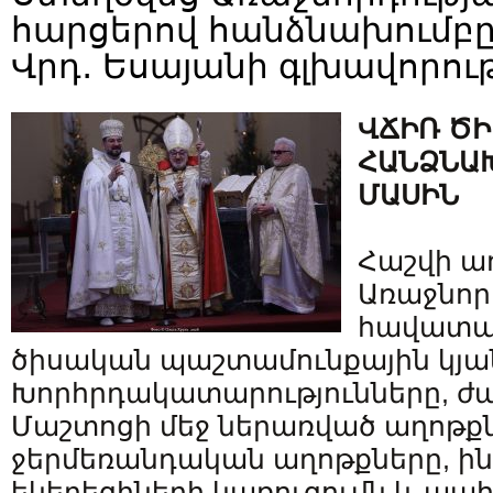
հարցերով հանձնախումբը՝
Վրդ․ Եսայանի գլխավորու
ՎՃԻՌ Ծ
ՀԱՆՁՆԱ
ՄԱՍԻՆ
Հաշվի ա
Առաջնոր
հավատաց
ծիսական պաշտամունքային կյա
Խորհրդակատարությունները, ժա
Մաշտոցի մեջ ներառված աղոթքն
ջերմեռանդական աղոթքները, ի
եկեղեցիների կառուցումն և պա