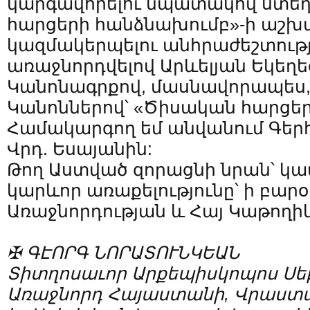
կարգավորելու նպատակով ստե
հարցերի հանձնախումբ»-ի աշ
կազմակերպելու անհրաժեշտությ
առաջնորդվելով Արևելյան Եկեղե
Կանոնագրքով, մասնավորապես, 3
Կանոններով՝ «Ծիսական հարցե
Համակարգող եմ անվանում Գերհ.
Վրդ. Եսայանին:
Թող Աստված զորացնի նրան՝ կատ
կարևոր առաքելությունը՝ ի բարօ
Առաջնորդության և Հայ Կաթողիկ
✠ ԳԷՈՐԳ ՆՈՐԱՏՈՒՆԿԵԱՆ
Տիտղոսաւոր Արքեպիսկոպոս Սե
Առաջնորդ Հայաստանի, Վրաստ