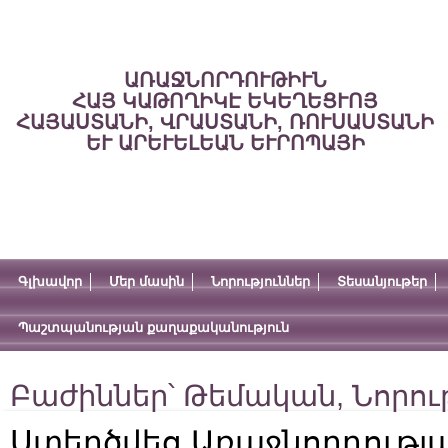
ԱՌԱՋՆՈՐԴՈՒԹԻՒՆ
ՀԱՅ ԿԱԹՈՂԻԿԷ ԵԿԵՂԵՑՒՈՅ
ՀԱՅԱՍՏԱՆԻ, ՎՐԱՍՏԱՆԻ, ՌՈՒՍԱՍՏԱՆԻ
ԵՒ ԱՐԵՒԵԼԵԱՆ ԵՒՐՈՊԱՅԻ
Գլխավոր
Մեր մասին
Նորություններ
Տեսանյութեր
Պաշտպանության քաղաքականություն
Բաժիններ՝
Թեմական
,
Նորու
Ստեղծվեց Առաջնորդությ