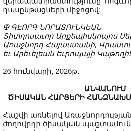
վերապատրաստությունը՝ հոգևոր
դասընթացների միջոցով:
✠ ԳԷՈՐԳ ՆՈՐԱՏՈՒՆԿԵԱՆ
Տիտղոսաւոր Արքեպիսկոպոս Սե
Առաջնորդ Հայաստանի, Վրաստ
եւ Արեւելեան Եւրոպայի Կաթողի
26 հունվարի, 2026թ․
ԱՆՎԱՆՈՒՄ
ԾԻՍԱԿԱՆ ՀԱՐՑԵՐԻ ՀԱՆՁՆԱԽ
Հաշվի առնելով Առաջնորդությա
ժողովրդի ծիսական պաշտամուն