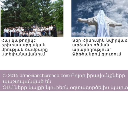
Հայ կաթողիկէ
Տեր Հիսուսին նվիրված
երիտասարդական
արձանի օծման
միության ճամբարը
արարողություն`
Ստեփանավանում
Ձիթհանքով գյուղում
© 2015 armenianchurchco.com Բոլոր իրավունքները
պաշտպանված են:
ԶԼՄ-ները կայքի նյութերն օգտագործելիս պար
հետևել «Հեղինակային իրավունքի և հարակից
իրավունքների մասին»
ՀՀ օրենքի դրույթներին: