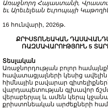
Առաջնորդ Հայաստանի, Վրաստ
եւ Արեւելեան Եւրոպայի Կաթողի
16 հունվարի, 2026թ․
ՔՐԻՍՏՈՆԵԱԿԱՆ ԴԱՍԱՎԱՆԴ
ՌԱԶՄԱՎԱՐՈՒԹՅՈՒՆ 5 ՏԱՐ
Տեսլական
Առաջնորդության բոլոր համայնք
հավատացյալների կեսից ավելին
հիմնային բավարար գիտելիքներ
վարդապետության գլխավոր ճշմ
վերաբերյալ և ամեն կերպ կջան
քրիստոնեական արժեքների համա