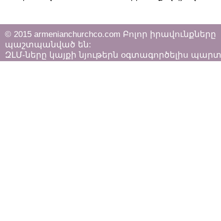
© 2015 armenianchurchco.com Բոլոր իրավունքները
պաշտպանված են:
ԶԼՄ-ները կայքի նյութերն օգտագործելիս պար
հետևել «Հեղինակային իրավունքի և հարակից
իրավունքների մասին»
ՀՀ օրենքի դրույթներին: