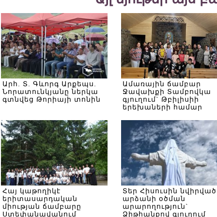
Արհ. Տ. Գևորգ Արքեպս.
Ամառային ճամբար
Նորատունկյանը ներկա
Ջավախքի Տամբովկա
գտնվեց Թորիայի տոնին
գյուղում` Թբիլիսիի
երեխաների համար
Հայ կաթողիկէ
Տեր Հիսուսին նվիրված
երիտասարդական
արձանի օծման
միության ճամբարը
արարողություն`
Ստեփանավանում
Ձիթհանքով գյուղում