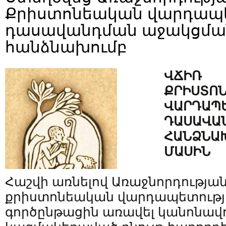
Քրիստոնեական վարդապ
դասավանդման աջակցմա
հանձնախումբ
ՎՃԻՌ
ՔՐԻՍՏՈ
ՎԱՐԴԱՊ
ԴԱՍԱՎԱ
ՀԱՆՁՆԱ
ՄԱՍԻՆ
Հաշվի առնելով Առաջնորդությա
քրիստոնեական վարդապետութ
գործընթացին առավել կանոնավ