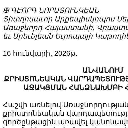
✠ ԳԷՈՐԳ ՆՈՐԱՏՈՒՆԿԵԱՆ
Տիտղոսաւոր Արքեպիսկոպոս Սե
Առաջնորդ Հայաստանի, Վրաստ
եւ Արեւելեան Եւրոպայի Կաթողի
16 հունվարի, 2026թ․
ԱՆՎԱՆՈՒՄ
ՔՐԻՍՏՈՆԵԱԿԱՆ ՎԱՐԴԱՊԵՏՈՒԹ
ԱՋԱԿՑՄԱՆ ՀԱՆՁՆԱԽՄԲԻ 
Հաշվի առնելով Առաջնորդությա
քրիստոնեական վարդապետութ
գործընթացին առավել կանոնավ