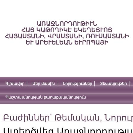
ԱՌԱՋՆՈՐԴՈՒԹԻՒՆ
ՀԱՅ ԿԱԹՈՂԻԿԷ ԵԿԵՂԵՑՒՈՅ
ՀԱՅԱՍՏԱՆԻ, ՎՐԱՍՏԱՆԻ, ՌՈՒՍԱՍՏԱՆԻ
ԵՒ ԱՐԵՒԵԼԵԱՆ ԵՒՐՈՊԱՅԻ
Գլխավոր
Մեր մասին
Նորություններ
Տեսանյութեր
Պաշտպանության քաղաքականություն
Բաժիններ՝
Թեմական
,
Նորու
Ստեղծվեց Առաջնորդությ