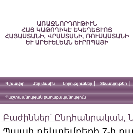
ԱՌԱՋՆՈՐԴՈՒԹԻՒՆ
ՀԱՅ ԿԱԹՈՂԻԿԷ ԵԿԵՂԵՑՒՈՅ
ՀԱՅԱՍՏԱՆԻ, ՎՐԱՍՏԱՆԻ, ՌՈՒՍԱՍՏԱՆԻ
ԵՒ ԱՐԵՒԵԼԵԱՆ ԵՒՐՈՊԱՅԻ
Գլխավոր
Մեր մասին
Նորություններ
Տեսանյութեր
Պաշտպանության քաղաքականություն
Բաժիններ՝
Ընդհանրական
,
Ն
Պապի դեկտեմբերի 7-ի քար