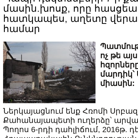
մասին.խոսք, որը հասցեա
հատկապես, աղետը վեր
համար
Պատմութ
ոչ թե այ
հզորները
մարդիկ՝
միասին:
Ներկայացնում ենք Հռոմի Սրբա
Քահանայապետի ուղերձը՝ արվա
Պողոս 6-րդի դահլիճում, 2016թ. դ