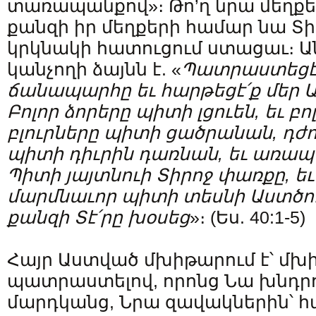
տառապանքով»։ Թո’ղ նրա մեղքեր
քանզի իր մեղքերի համար նա Տի
կրկնակի հատուցում ստացաւ։ 
կանչողի ձայնն է. «
Պատրաստեցէ
ճանապարհը
եւ
հարթեցէ՛ք
մեր
Ա
Բոլոր
ձորերը
պիտի
լցուեն
,
եւ
բո
բլուրները
պիտի
ցածրանան
,
դժ
պիտի
դիւրին
դառնան
,
եւ
առապա
Պիտի
յայտնուի
Տիրոջ
փառքը
,
եւ
մարմնաւոր
պիտի
տեսնի
Աստծո
քանզի
Տէ՛րը
խօսեց
»։ (Ես. 40:1-5)
Հայր Աստված մխիթարում է՝ մխ
պատրաստելով, որոնց Նա խնդրու
մարդկանց, Նրա զավակներին՝ հ