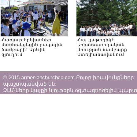
Հարյուր երեխաներ
Հայ կաթողիկէ
մասնակցեցին բակային
երիտասարդական
ճամբարի` Արևիկ
միության ճամբարը
գյուղում
Ստեփանավանում
© 2015 armenianchurchco.com Բոլոր իրավունքները
պաշտպանված են:
ԶԼՄ-ները կայքի նյութերն օգտագործելիս պար
հետևել «Հեղինակային իրավունքի և հարակից
իրավունքների մասին»
ՀՀ օրենքի դրույթներին: