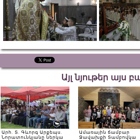
Այլ նյութեր այս 
Արհ. Տ. Գևորգ Արքեպս.
Ամառային ճամբար
Նորատունկյանը ներկա
Ջավախքի Տամբովկա