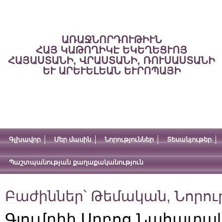
ԱՌԱՋՆՈՐԴՈՒԹԻՒՆ
ՀԱՅ ԿԱԹՈՂԻԿԷ ԵԿԵՂԵՑՒՈՅ
ՀԱՅԱՍՏԱՆԻ, ՎՐԱՍՏԱՆԻ, ՌՈՒՍԱՍՏԱՆԻ
ԵՒ ԱՐԵՒԵԼԵԱՆ ԵՒՐՈՊԱՅԻ
Գլխավոր
Մեր մասին
Նորություններ
Տեսանյութեր
Պաշտպանության քաղաքականություն
Բաժիններ՝
Թեմական
,
Նորու
Գյումրիի Սրբոց Նահատա