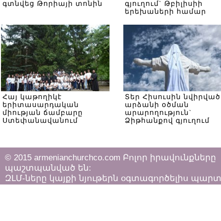
գտնվեց Թորիայի տոնին
գյուղում` Թբիլիսիի
երեխաների համար
Հայ կաթողիկէ
Տեր Հիսուսին նվիրված
երիտասարդական
արձանի օծման
միության ճամբարը
արարողություն`
Ստեփանավանում
Ձիթհանքով գյուղում
© 2015 armenianchurchco.com Բոլոր իրավունքները
պաշտպանված են:
ԶԼՄ-ները կայքի նյութերն օգտագործելիս պար
հետևել «Հեղինակային իրավունքի և հարակից
իրավունքների մասին»
ՀՀ օրենքի դրույթներին: