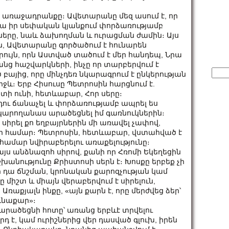
ս առաջադրանքը։ Ավետարանը մեզ ասում է, որ
նա իր սեփական կյանքում փորձառությամբ
երը, նաև ձախողման և ուրացման ժամին։ Այս
ն, Ավետարանը գործածում է հունարեն
րույն, որն Աստված տածում է մեր հանդեպ, Նրա
անց հաշվարկների, ինչը որ տարբերվում է
Sear
յից, որը մինչդեռ նկարագրում է ընկերության
for:
իջև։ Երբ Հիսուսը Պետրոսին հարցնում է.
կատի ունի, հետևաբար, Հոր սերը։
դու ճանաչել և փորձառությամբ ապրել ես
 կկարողանաս արածեցնել իմ գառնուկներին։
 սիրել քո եղբայրներին մի առավել չափով,
ների համար։ Պետրոսին, հետևաբար, վստահված է
 համար նվիրաբերելու առաքելությունը։
 այս անձնազոհ սիրով, քանի որ Հռոմի Եկեղեցին
խանությունը Քրիստոսի սերն է։ Խոսքը երբեք չի
նի դա ճնշման, կրոնական քարոզչության կամ
ը միշտ և միայն վերաբերվում է սիրելուն,
ռաքյալն ինքը, «այն քարն է, որը մերժվեց ձեր՝
ւնաքար»։
 արածեցնի հոտը՝ առանց երբևէ տրվելու
դ է, կամ ուրիշներից վեր դասված գլուխ, իրեն