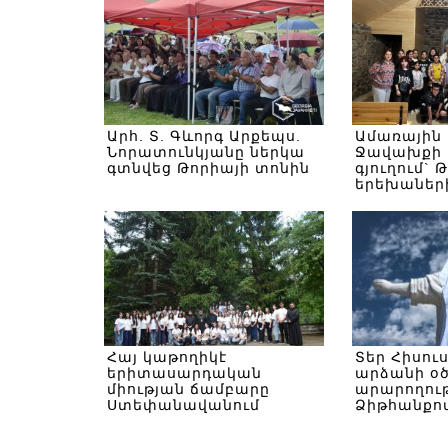
Արհ. Տ. Գևորգ Արքեպս.
Ամառային
Նորատունկյանը ներկա
Ջավախքի 
գտնվեց Թորիայի տոնին
գյուղում` 
երեխաներ
Հայ կաթողիկէ
Տեր Հիսու
երիտասարդական
արձանի օ
միության ճամբարը
արարողութ
Ստեփանավանում
Ձիթհանքով