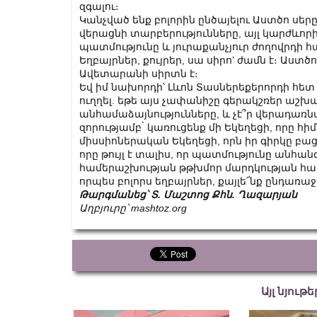
զգալու։
Կանչված ենք բոլորին ընծայելու Աստծո սերը
վերացնի տարբերությունները, այլ կարժևոր
պատմությունը և յուրաքանչյուր ժողովրդի
Եղբայրներ, քույրեր, սա սիրո’ ժամն է։ Աստծո
Ավետարանի սիրտն է։
Եվ իմ նախորդի՝ Լևոն Տասներեքերորդի հետ 
ուղղել. եթե այս չափանիշը գերակշռեր աշխար
անհամաձայնությունները, և չէ՞ր վերադառնա 
զորությամբ ̀ կառուցենք մի Եկեղեցի, որը հի
միսսիոներական Եկեղեցի, որն իր գիրկը բաց
որը թույլ է տալիս, որ պատմությունը անհան
համերաշխության թթխմոր մարդկության համ
որպես բոլորս եղբայրներ, քայլե՜նք ընդառ
Թարգմանեց՝ Տ. Մաշտոց Քհն. Ղազարյան
Աղբյուրը՝ mashtoz.org
Այլ նյութ