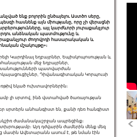
անչված ենք բոլորին ընծայելու Աստծո սերը,
պեսզի հասնենք այն միությանը, որը չի վերացնի
րբերությունները, այլ կարժևորի յուրաքանչյուր
րդու անձնական պատմությունը և
ւրաքանչյուր ժողովրդի հասարակական և
ոնական մշակույթը»։
րելի Կարդինալ եղբայրներ, Եպիսկոպոսության և
հանայության մեջ եղբայրներ,
խանությունների պատվարժան
րկայացուցիչներ, Դիվանագիտական Կորպուսի
 առթիվ եկած ուխտավորներին։
յամբ լի սրտով, ինձ վստահված ծառայության
 մեր սրտերն անհանգիստ են, քանի դեռ հանգիստ
րակշիռ ժամանակաշրջան ապրեցինք։
տխրությամբ։ Այդ դժվարին ժամերին մենք մեզ
նց մասին Ավետարանն ասում է, թե նման էին