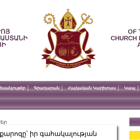
ՒՈՅ
OF 
ՍԱՍՏԱՆԻ
CHURCH 
ՅԻ
եսանյութեր
Գրադարան
Հայկական Կարիտաս
Կապ
ներ
քարոզը՝ իր գահակալության