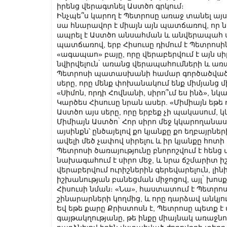
իրենց վերագտնել Աստծո գրկում։
Ինչպե՞ս կարող է Պետրոսը առաջ տանել այ
սա հնարավոր է միայն այն պատճառով, որ 
ապրել է Աստծո անսահման և անվերապահ ս
պատճառով, երբ Հիսուսը դիմում է Պետրոսի
«ագապաո» բայը, որը վերաբերվում է այն սի
նվիրվելուն ̀ առանց վերապահումների և առ
Պետրոսի պատասխանի համար գործածված բա
սերը, որը մենք փոխանակում ենք միմյանց մ
«Սիմոն, որդի Հովնանի, սիրո՞ւմ ես ինձ», ն
Կարծես Հիսուսը նրան ասեր. «Միմիայն եթե 
Աստծո այս սերը, որը երբեք չի պակասում,
Միմիայն Աստծո ̀ Հոր սիրո մեջ կկարողանաս
այսինքն՝ ընծայելով քո կյանքը քո եղբայր
ավելի մեծ չափով սիրելու և իր կյանքը հոտի
Պետրոսի ծառայությունը բնորոշվում է հենց
նախագահում է սիրո մեջ, և նրա ճշմարիտ իշ
վերաբերվում ուրիշներին գերեվարելուն, լի
իշխանության բանեցման միջոցով, այլ ̀ խոսք
Հիսուսի նման։ «Նա», հաստատում է Պետրոս Ա
շինարարների կողմից, և որը դարձավ անկյո
Եվ եթե քարը Քրիստոսն է, Պետրոսը պետք է
գայթակղությանը, թե ինքը միայնակ առաջնոր