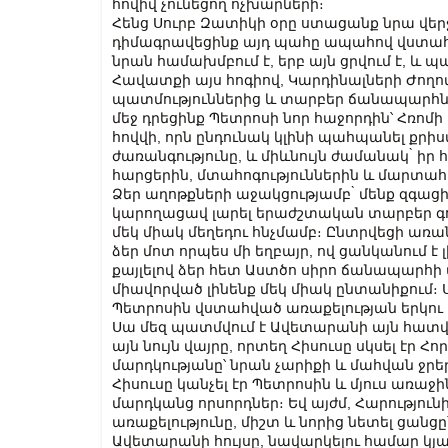
հովիվ չունեցող ոչխարների։
Հենց Սուրբ Զատիկի օրը ստացանք նրա վերջին
դիմագրավեցինք այդ պահը ապահով վստահությ
նրան համախմբում է, երբ այն ցրվում է, և պ
Հավատքի այս հոգիով, Կարդինալների Ժողո
պատմություններից և տարբեր ճանապարհնե
մեջ դրեցինք Պետրոսի նոր հաջորդին՝ Հռոմի
հովվի, որն ընդունակ կլինի պահպանել ք
ժառանգությունը, և միևնույն ժամանակ ̀ իր 
հարցերին, մտահոգություններին և մարտահ
Ձեր աղոթքների աջակցությամբ ̀ մենք զգացին
կարողացավ լարել երաժշտական տարբեր գոր
մեկ միակ մեղեդու հնչմամբ։ Ընտրվեցի առան
ձեր մոտ որպես մի եղբայր, ով ցանկանում է
քայլելով ձեր հետ Աստծո սիրո ճանապարհի վր
միավորված լինենք մեկ միակ ընտանիքում։ Ս
Պետրոսին վստահված առաքելության երկու
Սա մեզ պատմվում է Ավետարանի այն հատվա
այն նույն վայրը, որտեղ Հիսուսը սկսել էր Հ
մարդկությանը՝ նրան չարիքի և մահվան ջրերի
Հիսուսը կանչել էր Պետրոսին և մյուս առաջի
մարդկանց որսորդներ։ Եվ այժմ, Հարությունի
առաքելությունը, միշտ և նորից նետել ցանց
Ավետարանի հույսը, նավարկելու համար կյա