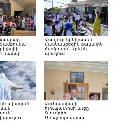
 ճամբար
Հարյուր երեխաներ
Տամբովկա
մասնակցեցին բակային
Թբիլիսիի
ճամբարի` Արևիկ
ի համար
գյուղում
սին նվիրված
Հունգարիայի
ծման
հյուպատոսի այցը
յուն`
Գյումրիի
 գյուղում
Առաջնորդարան