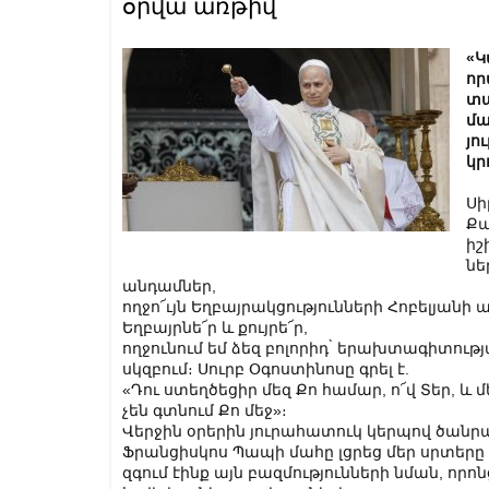
օրվա առթիվ
«Կ
որ
տա
մա
յո
կր
Սի
Քա
իշ
նե
անդամներ,
ողջո՜ւյն Եղբայրակցությունների Հոբելյանի
Եղբայրնե՜ր և քույրե՜ր,
ողջունում եմ ձեզ բոլորիդ ̀ երախտագիտութ
սկզբում։ Սուրբ Օգոստինոսը գրել է.
«Դու ստեղծեցիր մեզ Քո համար, ո՜վ Տեր, և
չեն գտնում Քո մեջ»։
Վերջին օրերին յուրահատուկ կերպով ծան
Ֆրանցիսկոս Պապի մահը լցրեց մեր սրտերը 
զգում էինք այն բազմությունների նման, որո