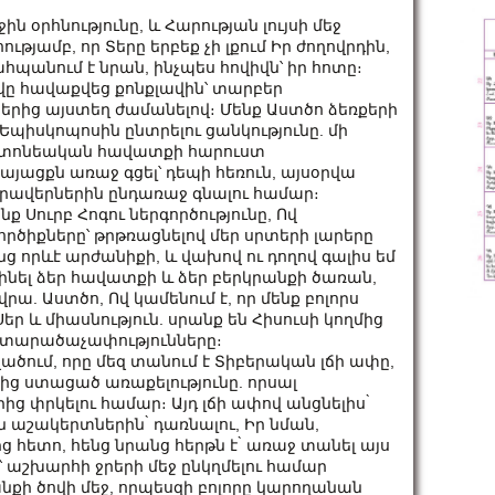
 օրհնությունը, և Հարության լույսի մեջ
ամբ, որ Տերը երբեք չի լքում Իր ժողովրդին,
ահպանում է նրան, ինչպես հովիվն՝ իր հոտը։
վը հավաքվեց քոնքլավին՝ տարբեր
րից այստեղ ժամանելով։ Մենք Աստծո ձեռքերի
 Եպիսկոպոսին ընտրելու ցանկությունը. մի
րիստոնեական հավատքի հարուստ
հայացքն առաջ գցել՝ դեպի հեռուն, այսօրվա
րավերներին ընդառաջ գնալու համար։
ք Սուրբ Հոգու ներգործությունը, Ով
ծիքները՝ թրթռացնելով մեր սրտերի լարերը
ց որևէ արժանիքի, և վախով ու դողով գալիս եմ
 լինել ձեր հավատքի և ձեր բերկրանքի ծառան,
ա. Աստծո, Ով կամենում է, որ մենք բոլորս
եր և միասնություն. սրանք են Հիսուսի կողմից
 տարածաչափությունները։
ծում, որը մեզ տանում է Տիբերական լճի ափը,
որից ստացած առաքելությունը. որսալ
ց փրկելու համար։ Այդ լճի ափով անցնելիս ̀
ն աշակերտներին ̀ դառնալու, Իր նման,
ց հետո, հենց նրանց հերթն է ̀ առաջ տանել այս
ը՝ աշխարհի ջրերի մեջ ընկղմելու համար
նքի ծովի մեջ, որպեսզի բոլորը կարողանան