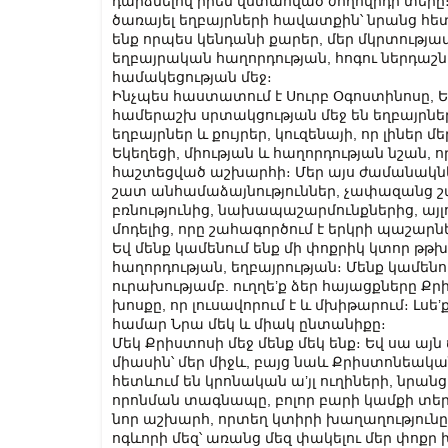
դարձնելով իրեն վստահված ժողովրդի տերը
ծառայել եղբայրների հավատքին՝ նրանց հետ 
ենք որպես կենդանի քարեր, մեր մկրտությամ
եղբայրական հաղորդության, հոգու ներդաշ
համակեցության մեջ։
Ինչպես հաստատում է Սուրբ Օգոստինոսը, Ե
համերաշխ սրտակցության մեջ են եղբայրների
եղբայրներ և քույրեր, կուզենայի, որ լիներ մ
Եկեղեցի, միության և հաղորդության նշան, 
հաշտեցված աշխարհի։ Մեր այս ժամանակն
շատ անհամաձայնություններ, չափազանց շատ
բռնությունից, նախապաշարմունքներից, ա
մոդելից, որը շահագործում է երկրի պաշար
Եվ մենք կամենում ենք մի փոքրիկ կտոր թթխմ
հաղորդության, եղբայրության։ Մենք կամեն
ուրախությամբ. ուղղե’ք ձեր հայացքները Քր
խոսքը, որ լուսավորում է և մխիթարում։ Լսե
համար Նրա մեկ և միակ ընտանիքը։
Մեկ Քրիստոսի մեջ մենք մեկ ենք։ Եվ սա այ
միասին՝ մեր միջև, բայց նաև Քրիստոնեական
հետևում են կրոնական ա’յլ ուղիների, նրա
որոնման տագնապը, բոլոր բարի կամքի տեր
նոր աշխարհ, որտեղ կտիրի խաղաղությունը։
ոգևորի մեզ՝ առանց մեզ փակելու մեր փոքր