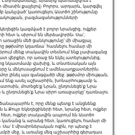
։ Ընդհակառակը, նրանից պահանջվում է
միասին քայլելով։ Բոլորս, արդարև, կարգվել
բ կանչված՝ կառուցելու Աստծո շինությունը
նակության, բազմազանությունների
կեղեցին կազմված է բոլոր նրանցից, ովքեր
 հետ և սիրում են մերձավորին։ Սա’,
եր առաջին մեծ ցանկությունը՝ մի միացյալ
որը թթխմոր կդառնա ̀ հասնելու համար մի
երում մենք տակավին տեսնում ենք չափազանց
 վերքեր, որ առաջ են եկել ատելությունից,
յլոց նկատմամբ վախից, և տնտեսական այն
ները և մեկուսացնում է ամենաաղքատներին։
որ լինել այս զանգվածի մեջ. թթխմոր միության,
ում ենք ասել աշխարհին, խոնարհությամբ և
իստոսին, մոտեցե’ք Նրան, ընդունեցե’ք Նրա
’ք և ընդունեցե’ք Նրա սիրո առաջարկը՝ դառնալու
ն ճանապարհն է, որը մենք պետք է անցնենք
 և Քույր Եկեղեցիների հետ, նրանց հետ, ովքեր
նց հետ, ովքեր տակավին ապրում են Աստծո
 կանանց և արանց հետ, կառուցելու համար մի
 Սա’ է միսսիոներական ոգին, որ պետք է
 խմբի մեջ, և առանց մեզ աշխարհից գերադաս