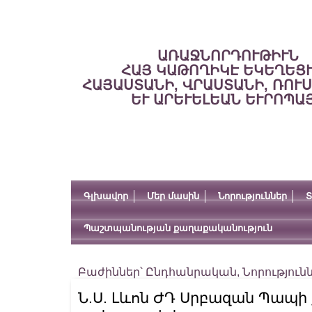
ԱՌԱՋՆՈՐԴՈՒԹԻՒՆ
ՀԱՅ ԿԱԹՈՂԻԿԷ ԵԿԵՂԵՑ
ՀԱՅԱՍՏԱՆԻ, ՎՐԱՍՏԱՆԻ, ՌՈՒ
ԵՒ ԱՐԵՒԵԼԵԱՆ ԵՒՐՈՊԱ
Գլխավոր
Մեր մասին
Նորություններ
Տ
Պաշտպանության քաղաքականություն
Բաժիններ՝
Ընդհանրական
,
Նորություն
Ն.Ս. Լևոն ԺԴ Սրբազան Պապի 