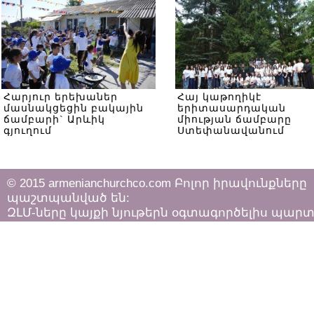
Հարյուր երեխաներ
Հայ կաթողիկէ
մասնակցեցին բակային
երիտասարդական
ճամբարի` Արևիկ
միության ճամբարը
գյուղում
Ստեփանավանում
© 2015 armenianchurchco.com Բոլոր իրավունքները
պաշտպանված են:
ԶԼՄ-ները կայքի նյութերն օգտագործելիս պար
հետևել «Հեղինակային իրավունքի և հարակից
իրավունքների մասին»
ՀՀ օրենքի դրույթներին: