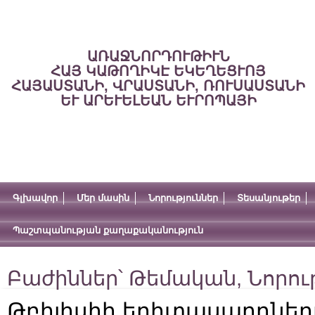
ԱՌԱՋՆՈՐԴՈՒԹԻՒՆ
ՀԱՅ ԿԱԹՈՂԻԿԷ ԵԿԵՂԵՑՒՈՅ
ՀԱՅԱՍՏԱՆԻ, ՎՐԱՍՏԱՆԻ, ՌՈՒՍԱՍՏԱՆԻ
ԵՒ ԱՐԵՒԵԼԵԱՆ ԵՒՐՈՊԱՅԻ
Գլխավոր
Մեր մասին
Նորություններ
Տեսանյութեր
Պաշտպանության քաղաքականություն
Բաժիններ՝
Թեմական
,
Նորու
Թբիլիսիի երիտասարդներ