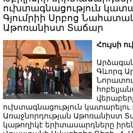
ուխտագնացություն կատ
Գյումրիի Սրբոց Նահատա
Աթոռանիստ Տաճար
Հույսի ո
Արձագանք
Գևորգ Ա
Նորատու
հոբելյա
վերաբերյ
ուխտագնացություն կատարելու
Առաջնորդության Աթոռանիստ Տա
կաթողիկէ երիտասարդները իրե