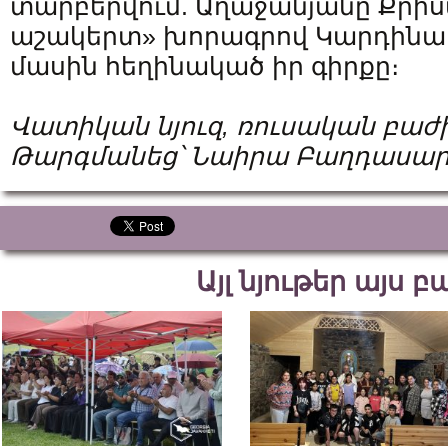
տարբերվում. Աղաջանյանը Քրի
աշակերտ» խորագրով Կարդինա
մասին հեղինակած իր գիրքը։
Վատիկան
նյուզ
,
ռուսական
բաժ
Թարգմանեց՝
Նաիրա
Բաղդասար
Այլ նյութեր այս 