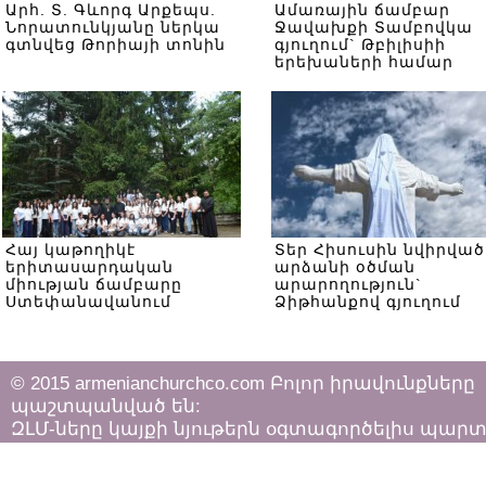
Արհ. Տ. Գևորգ Արքեպս.
Ամառային ճամբար
Նորատունկյանը ներկա
Ջավախքի Տամբովկա
գտնվեց Թորիայի տոնին
գյուղում` Թբիլիսիի
երեխաների համար
Հայ կաթողիկէ
Տեր Հիսուսին նվիրված
երիտասարդական
արձանի օծման
միության ճամբարը
արարողություն`
Ստեփանավանում
Ձիթհանքով գյուղում
© 2015 armenianchurchco.com Բոլոր իրավունքները
պաշտպանված են:
ԶԼՄ-ները կայքի նյութերն օգտագործելիս պար
հետևել «Հեղինակային իրավունքի և հարակից
իրավունքների մասին»