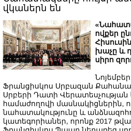
վկաներն են
«Նահատա
ովքեր ը
Հիսուսին
խաչը և 
սիրո զոր
Նոյեմբերի
Ֆրանցիսկոս Սրբազան Քահանա
Սրբերի Դատի Վերատեսչությա
համաժողովի մասնակիցներին, ո
նահատակությունը և անձնազոհո
կատեգորիաներ, որոնք 2017 թվ
Ֆրանցիսկոս Պապը ներառեց ս