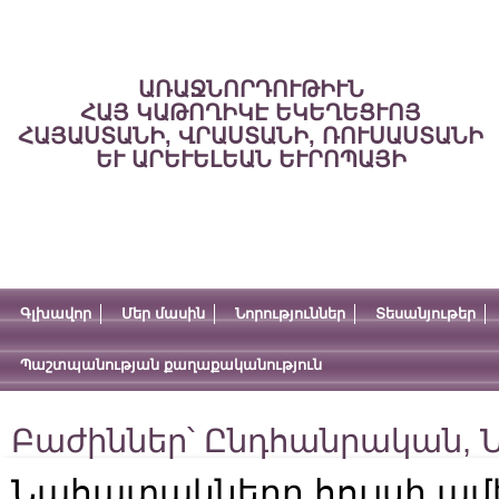
ԱՌԱՋՆՈՐԴՈՒԹԻՒՆ
ՀԱՅ ԿԱԹՈՂԻԿԷ ԵԿԵՂԵՑՒՈՅ
ՀԱՅԱՍՏԱՆԻ, ՎՐԱՍՏԱՆԻ, ՌՈՒՍԱՍՏԱՆԻ
ԵՒ ԱՐԵՒԵԼԵԱՆ ԵՒՐՈՊԱՅԻ
Գլխավոր
Մեր մասին
Նորություններ
Տեսանյութեր
Պաշտպանության քաղաքականություն
Բաժիններ՝
Ընդհանրական
,
Ն
Նահատակները հույսի ամ