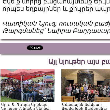
Եկե՛ք նորից բացահայտենք Երկն
որպես եղբայրներ և քույրեր ապր
Վատիկան
Նյուզ
,
ռուսական
բաժ
Թարգմանեց՝
Նաիրա
Բաղդասար
Այլ նյութեր այս 
Արհ. Տ. Գևորգ Արքեպս.
Ամառային ճամբար
Նորատունկյանը ներկա
Ջավախքի Տամբովկա