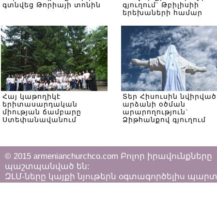
գտնվեց Թորիայի տոնին
գյուղում` Թբիլիսիի
երեխաների համար
Հայ կաթողիկէ
Տեր Հիսուսին նվիրված
երիտասարդական
արձանի օծման
միության ճամբարը
արարողություն`
Ստեփանավանում
Ձիթհանքով գյուղում
© 2015 armenianchurchco.com Բոլոր իրավունքները
պաշտպանված են:
ԶԼՄ-ները կայքի նյութերն օգտագործելիս պար
հետևել «Հեղինակային իրավունքի և հարակից
իրավունքների մասին»
ՀՀ օրենքի դրույթներին: