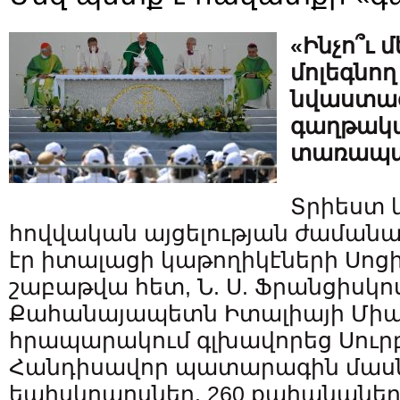
«Ինչո՞ւ 
մոլեգնող
նվաստաց
գաղթակ
տառապա
Տրիեստ 
հովվական այցելության ժամանակ
էր իտալացի կաթողիկէների Սոց
շաբաթվա հետ, Ն. Ս. Ֆրանցիսկ
Քահանայապետն Իտալիայի Միա
հրապարակում գլխավորեց Սու
Հանդիսավոր պատարագին մասն
եպիսկոպոսներ, 260 քահանաներ,