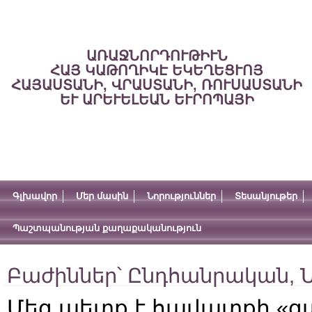
ԱՌԱՋՆՈՐԴՈՒԹԻՒՆ
ՀԱՅ ԿԱԹՈՂԻԿԷ ԵԿԵՂԵՑՒՈՅ
ՀԱՅԱՍՏԱՆԻ, ՎՐԱՍՏԱՆԻ, ՌՈՒՍԱՍՏԱՆԻ
ԵՒ ԱՐԵՒԵԼԵԱՆ ԵՒՐՈՊԱՅԻ
Գլխավոր
Մեր մասին
Նորություններ
Տեսանյութեր
Պաշտպանության քաղաքականություն
Բաժիններ՝
Ընդհանրական
,
Ն
Մեզ պետք է հավատքի «գա