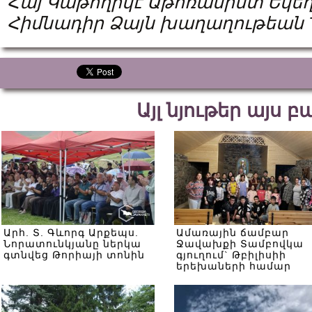
Հայ Կաթողիկէ Աթոռանիստ Եկեղ
Հիմնադիր Ձայն խաղաղութեան 
Այլ նյութեր այս 
Արհ. Տ. Գևորգ Արքեպս.
Ամառային ճամբար
Նորատունկյանը ներկա
Ջավախքի Տամբովկա
գտնվեց Թորիայի տոնին
գյուղում` Թբիլիսիի
երեխաների համար