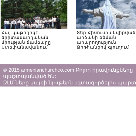
Հայ կաթողիկէ
Տեր Հիսուսին նվիրված
երիտասարդական
արձանի օծման
միության ճամբարը
արարողություն`
Ստեփանավանում
Ձիթհանքով գյուղում
© 2015 armenianchurchco.com Բոլոր իրավունքները
պաշտպանված են:
ԶԼՄ-ները կայքի նյութերն օգտագործելիս պար
հետևել «Հեղինակային իրավունքի և հարակից
իրավունքների մասին»
ՀՀ օրենքի դրույթներին: