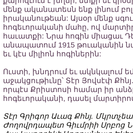
քարոզւում է խղճի, մտքի եւ կրօ
մենք ականատեսն ենք լինում բոլ
իրականութեան: Այսօր մենք սգու
հոգեւորականի մահը, ով մարտի
հաւատքի: Նրա հոգին միացաւ Դ
անապատում 1915 թուականին 
եւ կէս միլիոն հոգիներին:
Ուստի, խնդրում եւ ակնկալում ե
աջակցութիւնը՝ Տէր Յովսէփ Քհնյ
որպէս Քրիստոսի համար իր անձ
հոգեւորականի, դասել մարտիրո
Տէր Գրիգոր Աւագ Քհնյ. Մկրտչեա
Ժողովրդապետ Գիւմրիի Սրբոց