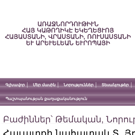
ԱՌԱՋՆՈՐԴՈՒԹԻՒՆ
ՀԱՅ ԿԱԹՈՂԻԿԷ ԵԿԵՂԵՑՒՈՅ
ՀԱՅԱՍՏԱՆԻ, ՎՐԱՍՏԱՆԻ, ՌՈՒՍԱՍՏԱՆԻ
ԵՒ ԱՐԵՒԵԼԵԱՆ ԵՒՐՈՊԱՅԻ
Գլխավոր
Մեր մասին
Նորություններ
Տեսանյութեր
Պաշտպանության քաղաքականություն
Բաժիններ՝
Թեմական
,
Նորու
Հաւատքի նահատակ Տ. Յ