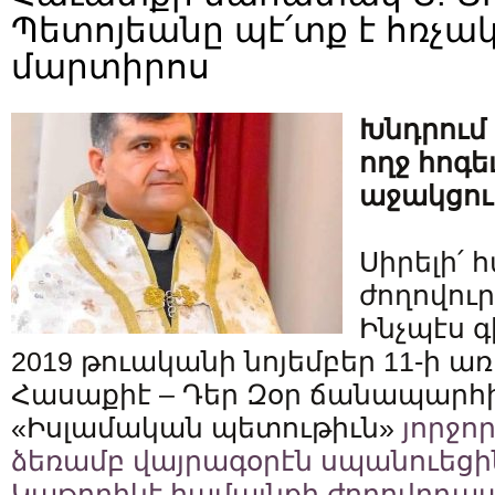
Պետոյեանը պէ՛տք է հռչակ
մարտիրոս
Խնդրում 
ողջ հոգե
աջակցու
Սիրելի՛
ժողովուր
Ինչպէս գ
2019 թուականի նոյեմբեր 11-ի ա
Հասաքիէ – Դեր Զօր ճանապարհի
«Իսլամական պետութիւն»
յորջո
ձեռամբ վայրագօրէն սպանուեցին
Կաթողիկէ համայնքի ժողովրդապ