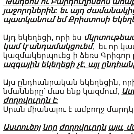
Թադեոս
ու
Բարդուղիմեոս
առաք
յաջորդներին
:
եւ այդ ժամանակից
պատկանում եմ Քրիստոսի Եկեղե
Այդ եկեղեցի, որի ես
մկրտութեա
կամ
կ
‘
անդամակցուեմ
, եւ որ 
կազմակերպուեց ի ձեռս Գրիգոր լ
ազգային
եկեղեցի
չէ
,
այլ
ընդհան
Այս ընդհանրական եկեղեցին, որի
նմանները՝ մաս ենք կազմում,
Աս
ժողովուրդն է
:
Սրան միանալու է ամբողջ մարդկ
Աստուծոյ
նոր
ժողովուրդն
այս
,
մ