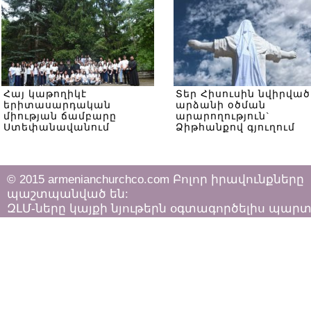
Հայ կաթողիկէ
Տեր Հիսուսին նվիրված
երիտասարդական
արձանի օծման
միության ճամբարը
արարողություն`
Ստեփանավանում
Ձիթհանքով գյուղում
© 2015 armenianchurchco.com Բոլոր իրավունքները
պաշտպանված են:
ԶԼՄ-ները կայքի նյութերն օգտագործելիս պար
հետևել «Հեղինակային իրավունքի և հարակից
իրավունքների մասին»
ՀՀ օրենքի դրույթներին: