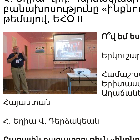
բանախոսությունը «ինքնու
թեմայով, ԵՀՕ II
Ո՞վ եմ ես
Երկուշաբ
Համաշխ
Երիտասա
Աղաճանե
Հայաստան
Հ. Եղիա Վ. Դերձակեան
Բառային բացատրութիւն «ինքնո