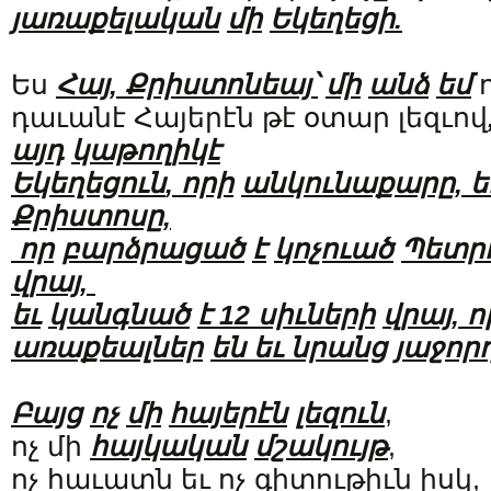
յ
առաքելական
մի
Եկեղեցի.
Ես
Հայ
,
Քրիստոնեայ՝
մի
անձ
եմ
ո
դաւանէ Հայերէն թէ օտար լեզւով
այդ
կաթողիկէ
Եկեղեցուն
,
որի
անկունաքարը
,
ե
Քրիստոսը
,
որ
բարձրացած
է
կոչուած
Պետրո
վրայ
,
եւ
կանգնած
է
12
սիւների
վրայ
,
ո
առաքեալներ
են
եւ
նրանց
յաջոր
Բայց
ոչ
մի
հայերէն
լեզուն
,
ոչ մի
հայկական
մշակույթ
,
ոչ հաւատն եւ ոչ գիտութիւն իսկ,