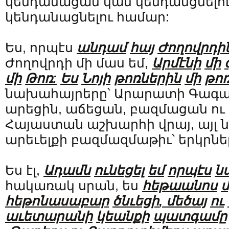
կենդանացան կամ կենդանցնելու 
կենդանացնելու համար:
Ես, որպէս
անդամ
հայ
Ժողովրդի
Ժողովրդի մի մաս եմ,
Արմէնի
մի
մի
Թոռ
:
Ես
Նոյի
թոռներին
մի
թո
նախահայրերը՝ Արարատի Գագաթ
արեցին, աճեցան, բազմացան ու 
Հայաստան աշխարհի վրայ, այլ ն
արեւելքի բազմազմաթիւ՝ երկրնե
Ես էլ,
Ադամն
ունեցել
եմ
որպէս
ն
հակառակ սրան, ես
հեթաանոս
մ
հեթոնասաբար
ծնւեցի
,
մեծայ
ու
աւետարանի
կեանքի
պատգամը