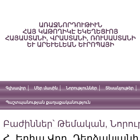
ԱՌԱՋՆՈՐԴՈՒԹԻՒՆ
ՀԱՅ ԿԱԹՈՂԻԿԷ ԵԿԵՂԵՑՒՈՅ
ՀԱՅԱՍՏԱՆԻ, ՎՐԱՍՏԱՆԻ, ՌՈՒՍԱՍՏԱՆԻ
ԵՒ ԱՐԵՒԵԼԵԱՆ ԵՒՐՈՊԱՅԻ
Գլխավոր
Մեր մասին
Նորություններ
Տեսանյութեր
Պաշտպանության քաղաքականություն
Բաժիններ՝
Թեմական
,
Նորու
Հ. Եղիա Վրդ. Դերձակյանի