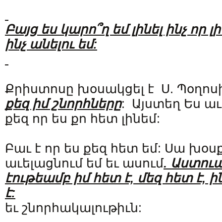
Բայց ես կարո՞ղ եմ լինել ինչ որ լ
ինչ անելու եմ:
Քրիստոսը խօսակցել է Ս. Պօղոսի
քեզ իմ շնորհները
: Այստեղ Ես աւ
քեզ որ ես քո հետ լինեմ:
Բաւ է որ ես քեզ հետ եմ: Սա խօս
աւելացնում եմ եւ ասում
. Աստու
էութեամբ իմ հետ է, մեզ հետ է, 
է:
եւ շնորհակալութիւն: