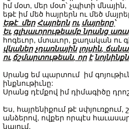
իմ մօտ, մեր մօտ՝ չպիտի մնային,
եթէ իմ մեծ հայրերն ու մեծ մայրե
Եթէ
մեր
Հայրերն
ու
մայրերը՝
Եւ
գլխաւորութեամբ
նրանց
առաջ
հոգեւոր, մտաւոր, քաղական ու 
վկաներ
չդառնային
լոյսին
,
ճանա
ու
ճշմարտութեան
,
որ
է
նոյնինքն
Սրանց եմ պարտում իմ գոյութիւն
ինքնութիւնը:
Սրանց դէմքով իմ դիմագիծը դրոշ
Ես, հայրենիքում թէ սփյուռքում
անձերով, ովքեր որպէս հաւասար 
նայում.