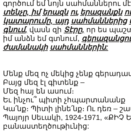
գործում եմ նոյն սահմաններու մէ
տենչը
,
իմ
երազն
ու
երազանքն
ո
կատարումը
,
այդ
սահմաններից
գնում
,
վասն զի
Տէրը
,
որ ես պաշտո
իմ անձն եմ գտնում,
գերազանցո
ժամանակի
սահմաններին
:
Մենք մեզ ոչ մեկից չենք գերադա
Բայց մեզ էլ գիտենք –
Մեզ հայ են ասում։
Եւ ինչու՞ պիտի չհպարտանանք
Կա՛նք։ Պիտի լինե՛նք։ Ու դեռ – 
Պայոյր Սեւակի, 1924-1971, «ՔԻՉ
բանաստեղծութիւնից: