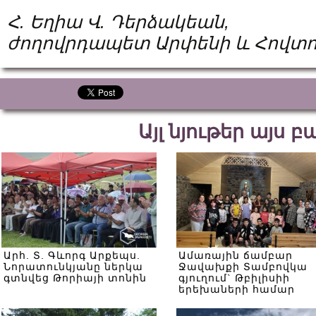
Հ. Եղիա Վ. Դերձակեան,
ժողովրդապետ Արփենի և Հովտո
Այլ նյութեր այս 
Արհ. Տ. Գևորգ Արքեպս.
Ամառային ճամբար
Նորատունկյանը ներկա
Ջավախքի Տամբովկա
գտնվեց Թորիայի տոնին
գյուղում` Թբիլիսիի
երեխաների համար