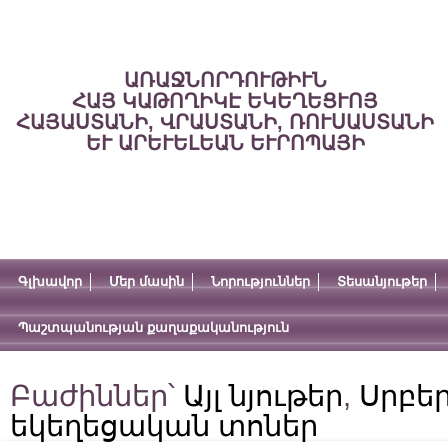
ԱՌԱՋՆՈՐԴՈՒԹԻՒՆ
ՀԱՅ ԿԱԹՈՂԻԿԷ ԵԿԵՂԵՑՒՈՅ
ՀԱՅԱՍՏԱՆԻ, ՎՐԱՍՏԱՆԻ, ՌՈՒՍԱՍՏԱՆԻ
ԵՒ ԱՐԵՒԵԼԵԱՆ ԵՒՐՈՊԱՅԻ
Գլխավոր
Մեր մասին
Նորություններ
Տեսանյութեր
Պաշտպանության քաղաքականություն
Բաժիններ՝
Այլ նյութեր
,
Սրբեր
եկեղեցական տոներ