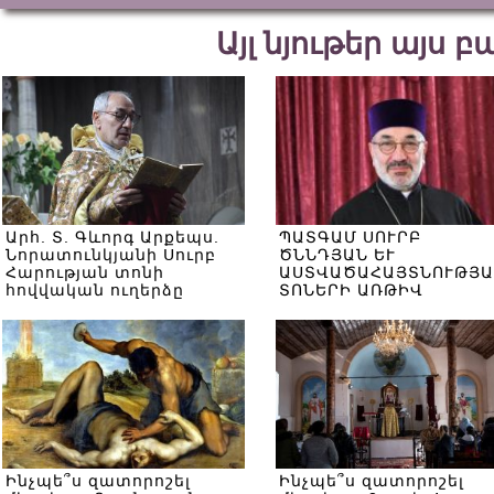
Այլ նյութեր այս 
Արհ. Տ. Գևորգ Արքեպս.
ՊԱՏԳԱՄ ՍՈՒՐԲ
Նորատունկյանի Սուրբ
ԾՆՆԴՅԱՆ ԵՒ
Հարության տոնի
ԱՍՏՎԱԾԱՀԱՅՏՆՈՒԹՅԱ
հովվական ուղերձը
ՏՈՆԵՐԻ ԱՌԹԻՎ
Ինչպե՞ս զատորոշել
Ինչպե՞ս զատորոշել