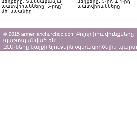
մեղքերը. Տասնաբանյա
մեղքերը․ 3-րդ և 4-րդ
պատվիրանները, 5-րդը՝
պատվիրանները
մի՛ սպանիր
© 2015 armenianchurchco.com Բոլոր իրավունքները
պաշտպանված են:
ԶԼՄ-ները կայքի նյութերն օգտագործելիս պար
հետևել «Հեղինակային իրավունքի և հարակից
իրավունքների մասին»
ՀՀ օրենքի դրույթներին: