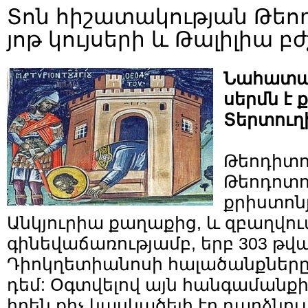
Տոն հիշատակության Թեոդ
յոթ կույսերի և Թալիլիա բ
Նահատակ
սերմն է 
Տերտուղ
Թեոդիտո
Թեոդոտո
քրիստոն
Անկյուրիա քաղաքից, և զբաղվու
գինեվաճառությամբ, երբ 303 թվ
Դիոկղետիանոսի հալածանքները
դեմ: Օգտվելով այն հանգամանքի
իրեն քիչ կասկածելի էր դարձնո